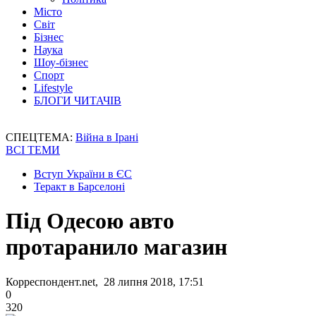
Місто
Світ
Бізнес
Наука
Шоу-бізнес
Спорт
Lifestyle
БЛОГИ ЧИТАЧІВ
СПЕЦТЕМА:
Війна в Ірані
ВСІ ТЕМИ
Вступ України в ЄС
Теракт в Барселоні
Під Одесою авто
протаранило магазин
Корреспондент.net, 28 липня 2018, 17:51
0
320