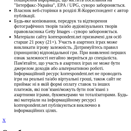
"Інтерфакс-Україна", EPA / UPG, суворо забороняється.
Власник веб-сторінки в розділі Я-Корреспондент є автор
публікації.
Будь-яке копіювання, передрук та відтворення
фотографічних творів та/або аудіовізуальних творів
правовласника Getty Images - суворо забороняється.
Матеріали сайту korrespondent.net призначені для осіб
старше 21 року (21+). Участь в азартних іграх може
викликати ігрову залежність. Дотримуйтесь правил
(принципів) відповідальної гри. При виявленні перших
ознак залежності негайно зверніться до спеціаліста.
Пам'ятайте, що участь в азартних іграх не може бути
джерелом доходів або альтернативою роботі.
Інформаційний ресурс korrespondent.net не проводить
ігри на реальні та/або віртуальні гроші, також сайт не
приймає ні в якій формі оплату ставок та інших
платежів, які пов’язані/можуть бути пов’язані з
азартними іграми, букмекерами чи тоталізаторами. Будь-
які матеріали на інформаційному ресурсі
korrespondent.net публікуються виключно в
інформаційних цілях.
X