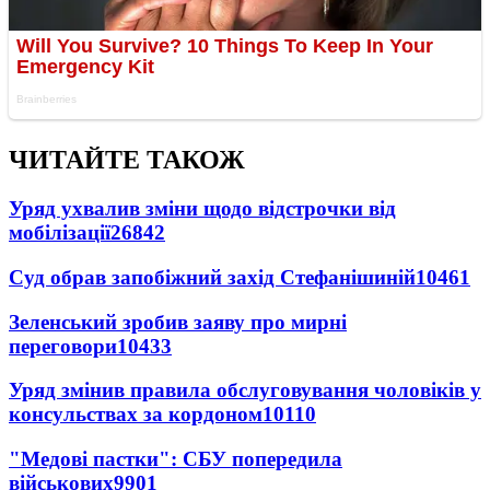
ЧИТАЙТЕ ТАКОЖ
Уряд ухвалив зміни щодо відстрочки від
мобілізації
26842
Суд обрав запобіжний захід Стефанішиній
10461
Зеленський зробив заяву про мирні
переговори
10433
Уряд змінив правила обслуговування чоловіків у
консульствах за кордоном
10110
"Медові пастки": СБУ попередила
військових
9901