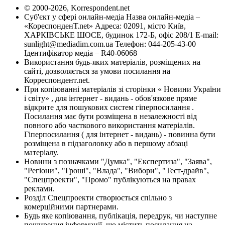
© 2000-2026, Korrespondent.net
Суб'єкт у сфері онлайн-медіа Назва онлайн-медіа –
«КореспонденТ.net» Адреса: 02091, місто Київ,
ХАРКІВСЬКЕ ШОСЕ, будинок 172-Б, офіс 208/1 E-mail:
sunlight@mediadim.com.ua
Телефон: 044-205-43-00
Ідентифікатор медіа – R40-06068
Використання будь-яких матеріалів, розміщених на
сайті, дозволяється за умови посилання на
Корреспондент.net.
При копіюванні матеріалів зі сторінки « Новини України
і світу» , для інтернет - видань - обов'язкове пряме
відкрите для пошукових систем гіперпосилання .
Посилання має бути розміщена в незалежності від
повного або часткового використання матеріалів.
Гіперпосилання ( для інтернет - видань) - повинна бути
розміщена в підзаголовку або в першому абзаці
матеріалу.
Новини з позначками "Думка", "Експертиза", "Заява",
"Регіони", "Гроші", "Влада", "Вибори", "Тест-драйв",
"Спецпроекти", "Промо" публікуються на правах
реклами.
Розділ Спецпроекти створюється спільно з
комерційними партнерами.
Будь яке копіювання, публікація, передрук, чи наступне
поширення інформації, що містить посилання на