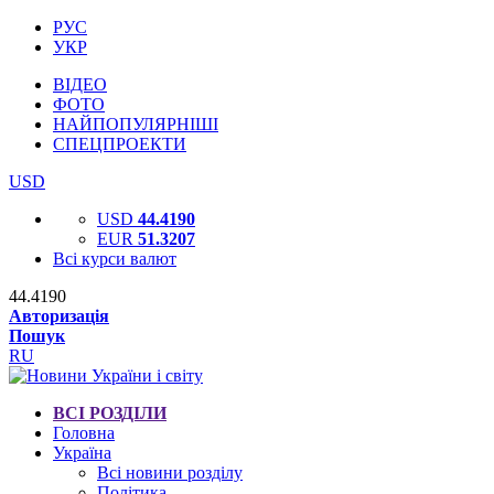
РУС
УКР
ВІДЕО
ФОТО
НАЙПОПУЛЯРНІШІ
СПЕЦПРОЕКТИ
USD
USD
44.4190
EUR
51.3207
Всі курси валют
44.4190
Авторизація
Пошук
RU
ВСІ РОЗДІЛИ
Головна
Україна
Всі новини розділу
Політика