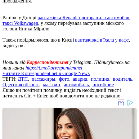
провадження.
Раніше у Дніпрі
вантажівка Renault протаранила автомобіль
таксі Volkswagen
, у якому перебувала заступник міського
голови Яника Мірило.
Також повідомлялося, що в Києві
вантажівка в'їхала у кафе
,
водій утік.
Новини від
Корреспондент.net
у Telegram. Підписуйтесь на
наш канал
https://t.me/korrespondentnet
Читайте Korrespondent.net в Google News
ТЕГИ:
ДТП
,
пассажиры
,
фото
,
авария
,
полиция
,
водитель
,
Одесская область
,
магазин
,
автомобиль
,
погибшие
Якщо ви помітили помилку, виділіть необхідний текст і
натисніть Ctrl + Enter, щоб повідомити про це редакцію.