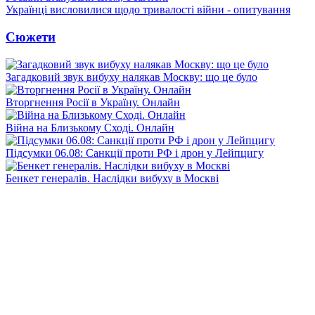
Українці висловилися щодо тривалості війни - опитування
Сюжети
Загадковий звук вибуху налякав Москву: що це було
Вторгнення Росії в Україну. Онлайн
Війна на Близькому Сході. Онлайн
Підсумки 06.08: Санкції проти РФ і дрон у Лейпцигу
Бенкет генералів. Наслідки вибуху в Москві