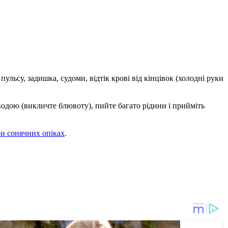
льсу, задишка, судоми, відтік крові від кінцівок (холодні руки
одою (викличте блювоту), пийте багато рідини і прийміть
и сонячних опіках
.