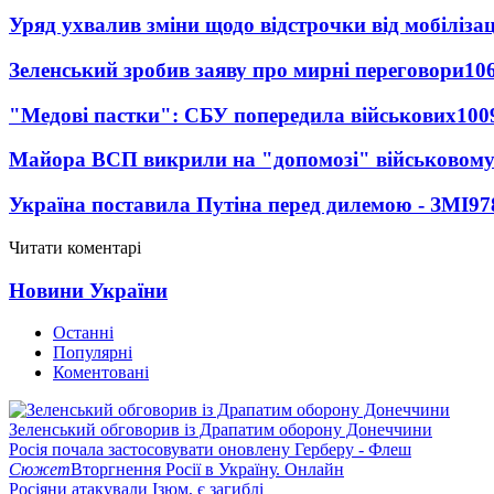
Уряд ухвалив зміни щодо відстрочки від мобілізац
Зеленський зробив заяву про мирні переговори
10
"Медові пастки": СБУ попередила військових
100
Майора ВСП викрили на "допомозі" військовому
Україна поставила Путіна перед дилемою - ЗМІ
97
Читати коментарі
Новини України
Останні
Популярні
Коментовані
Зеленський обговорив із Драпатим оборону Донеччини
Росія почала застосовувати оновлену Герберу - Флеш
Сюжет
Вторгнення Росії в Україну. Онлайн
Росіяни атакували Ізюм, є загиблі