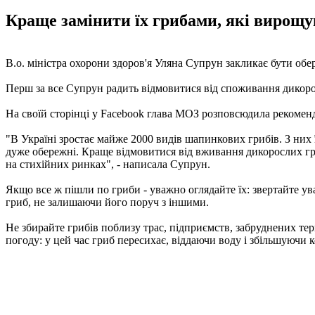
Краще замінити їх грибами, які вирощу
В.о. міністра охорони здоров'я Уляна Супрун закликає бути обере
Перш за все Супрун радить відмовитися від споживання дикоро
На своїй сторінці у Facebook глава МОЗ розповсюдила рекоменд
"В Україні зростає майже 2000 видів шапинкових грибів. З них 
дуже обережні. Краще відмовитися від вживання дикорослих гр
на стихійних ринках", - написала Супрун.
Якщо все ж пішли по гриби - уважно оглядайте їх: звертайте ув
гриб, не залишаючи його поруч з іншими.
Не збирайте грибів поблизу трас, підприємств, забруднених те
погоду: у цей час гриб пересихає, віддаючи воду і збільшуючи 