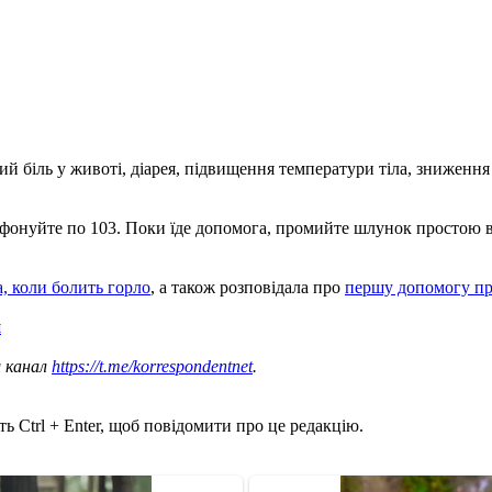
біль у животі, діарея, підвищення температури тіла, зниження пу
ефонуйте по 103. Поки їде допомога, промийте шлунок простою в
а, коли болить горло
, а також розповідала про
першу допомогу пр
н
ш канал
https://t.me/korrespondentnet
.
ь Ctrl + Enter, щоб повідомити про це редакцію.