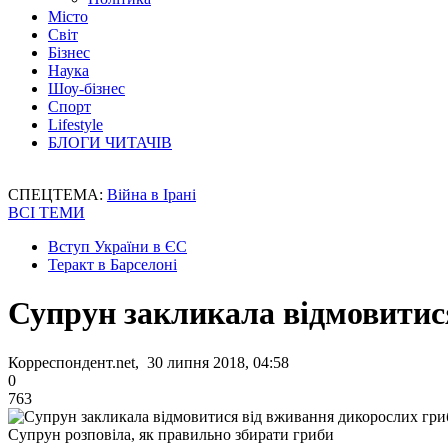
Місто
Світ
Бізнес
Наука
Шоу-бізнес
Спорт
Lifestyle
БЛОГИ ЧИТАЧІВ
СПЕЦТЕМА:
Війна в Ірані
ВСІ ТЕМИ
Вступ України в ЄС
Теракт в Барселоні
Супрун закликала відмовитис
Корреспондент.net, 30 липня 2018, 04:58
0
763
Супрун розповіла, як правильно збирати гриби