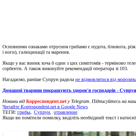
Основними ознаками отруєння грибами є нудота, блювота, різкий 
і ноги), галюцинації та марення.
Якщо у вас виник хоча б один з цих симптомів - терміново тел
сорбенти. А також виконуйте рекомендації оператора зі 103.
Нагадаємо, раніше Супрун радила
не відмовлятися від морозив
Домашні тварини покращують здоров'я господарів - Супру
Новини від
Корреспондент.net
у Telegram. Підписуйтесь на на
Читайте Korrespondent.net в Google News
ТЕГИ:
грибы
,
Супрун
,
отравление
Якщо ви помітили помилку, виділіть необхідний текст і натисніт