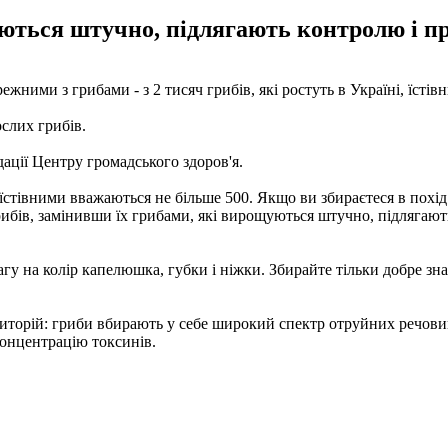
ються штучно, підлягають контролю і пр
жними з грибами - з 2 тисяч грибів, які ростуть в Україні, їстів
слих грибів.
ації Центру громадського здоров'я.
їстівними вважаються не більше 500. Якщо ви збираєтеся в похід 
ибів, замінивши їх грибами, які вирощуються штучно, підлягают
агу на колір капелюшка, губки і ніжки. Збирайте тільки добре з
риторій: гриби вбирають у себе широкий спектр отруйних речовин
концентрацію токсинів.