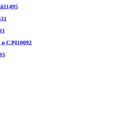
ії
11495
631
93
 в СЗЧ
10092
83