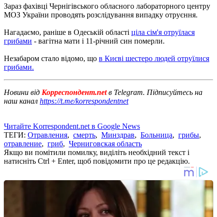
Зараз фахівці Чернігівського обласного лабораторного центру
МОЗ України проводять розслідування випадку отруєння.
Нагадаємо, раніше в Одеській області
ціла сім'я отруїлася
грибами
- вагітна мати і 11-річний син померли.
Незабаром стало відомо, що
в Києві шестеро людей отруїлися
грибами.
Новини від
Корреспондент.net
в Telegram. Підписуйтесь на
наш канал
https://t.me/korrespondentnet
Читайте Korrespondent.net в Google News
ТЕГИ:
Отравления
,
смерть
,
Минздрав
,
Больница
,
грибы
,
отравление
,
гриб
,
Черниговская область
Якщо ви помітили помилку, виділіть необхідний текст і
натисніть Ctrl + Enter, щоб повідомити про це редакцію.