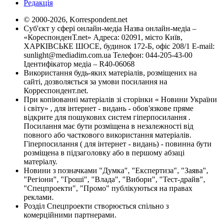
Редакція
© 2000-2026, Korrespondent.net
Суб'єкт у сфері онлайн-медіа Назва онлайн-медіа –
«КореспонденТ.net» Адреса: 02091, місто Київ,
ХАРКІВСЬКЕ ШОСЕ, будинок 172-Б, офіс 208/1 E-mail:
sunlight@mediadim.com.ua
Телефон: 044-205-43-00
Ідентифікатор медіа – R40-06068
Використання будь-яких матеріалів, розміщених на
сайті, дозволяється за умови посилання на
Корреспондент.net.
При копіюванні матеріалів зі сторінки « Новини України
і світу» , для інтернет - видань - обов'язкове пряме
відкрите для пошукових систем гіперпосилання .
Посилання має бути розміщена в незалежності від
повного або часткового використання матеріалів.
Гіперпосилання ( для інтернет - видань) - повинна бути
розміщена в підзаголовку або в першому абзаці
матеріалу.
Новини з позначками "Думка", "Експертиза", "Заява",
"Регіони", "Гроші", "Влада", "Вибори", "Тест-драйв",
"Спецпроекти", "Промо" публікуються на правах
реклами.
Розділ Спецпроекти створюється спільно з
комерційними партнерами.