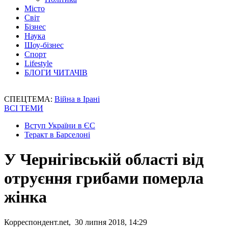
Місто
Світ
Бізнес
Наука
Шоу-бізнес
Спорт
Lifestyle
БЛОГИ ЧИТАЧІВ
СПЕЦТЕМА:
Війна в Ірані
ВСІ ТЕМИ
Вступ України в ЄС
Теракт в Барселоні
У Чернігівській області від
отруєння грибами померла
жінка
Корреспондент.net, 30 липня 2018, 14:29