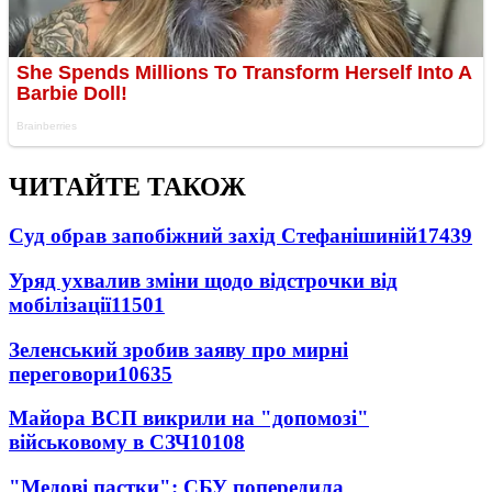
ЧИТАЙТЕ ТАКОЖ
Суд обрав запобіжний захід Стефанішиній
17439
Уряд ухвалив зміни щодо відстрочки від
мобілізації
11501
Зеленський зробив заяву про мирні
переговори
10635
Майора ВСП викрили на "допомозі"
військовому в СЗЧ
10108
"Медові пастки": СБУ попередила