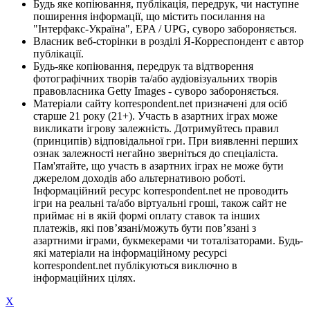
Будь яке копіювання, публікація, передрук, чи наступне
поширення інформації, що містить посилання на
"Інтерфакс-Україна", EPA / UPG, суворо забороняється.
Власник веб-сторінки в розділі Я-Корреспондент є автор
публікації.
Будь-яке копіювання, передрук та відтворення
фотографічних творів та/або аудіовізуальних творів
правовласника Getty Images - суворо забороняється.
Матеріали сайту korrespondent.net призначені для осіб
старше 21 року (21+). Участь в азартних іграх може
викликати ігрову залежність. Дотримуйтесь правил
(принципів) відповідальної гри. При виявленні перших
ознак залежності негайно зверніться до спеціаліста.
Пам'ятайте, що участь в азартних іграх не може бути
джерелом доходів або альтернативою роботі.
Інформаційний ресурс korrespondent.net не проводить
ігри на реальні та/або віртуальні гроші, також сайт не
приймає ні в якій формі оплату ставок та інших
платежів, які пов’язані/можуть бути пов’язані з
азартними іграми, букмекерами чи тоталізаторами. Будь-
які матеріали на інформаційному ресурсі
korrespondent.net публікуються виключно в
інформаційних цілях.
X