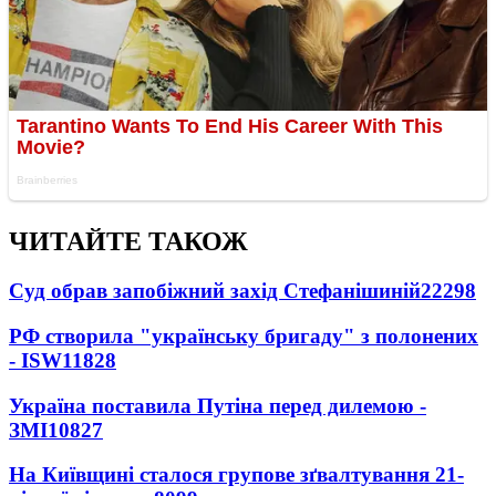
ЧИТАЙТЕ ТАКОЖ
Суд обрав запобіжний захід Стефанішиній
22298
РФ створила "українську бригаду" з полонених
- ISW
11828
Україна поставила Путіна перед дилемою -
ЗМІ
10827
На Київщині сталося групове зґвалтування 21-