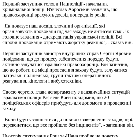
Перший заступник голови Нацполіції - начальник
кримінальної поліції В'ячеслав Аброськін зазначив, що
правоохоронці врахують досвід попередніх років.
"Як показує наш досвід, злочинні організації, які
організовують провокації під час заходу, не антисемітські. Їх
головне завдання - дискредитація української поліції. Всі
спроби провокацій отримають жорстку реакцію", - сказав він.
Перший заступник міністра внутрішніх справ Сергій Яровий
повідомив, що до процесу забезпечення порядку будуть
активно залучатися ізраїльські правоохоронці. Він зазначив,
що до роботи на місці проведення заходу будуть залучатися
патрульні поліцейські, групи тактико-оперативного
реагування, кінологи і вибухотехніки.
Своєю чергою, глава департаменту з надзвичайних ситуацій
ізраїльської поліції Рафаель Коен повідомив, що 20
поліцейських офіцерів прибудуть для допомоги в проведенні
заходу.
"Вони будуть залишатися до повного завершення заходів, щоб
переконатися, що все пройшло без інцидентів", - запевнив він.
Цьогоріч святкування Рош ха-Шана пройде на початку