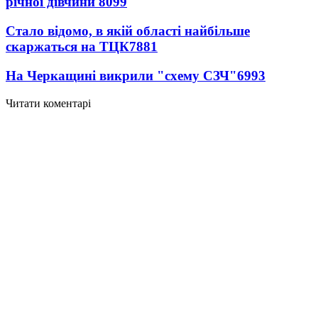
річної дівчини
8099
Стало відомо, в якій області найбільше
скаржаться на ТЦК
7881
На Черкащині викрили "схему СЗЧ"
6993
Читати коментарі