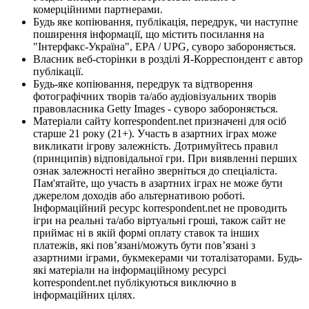
комерційними партнерами.
Будь яке копіювання, публікація, передрук, чи наступне
поширення інформації, що містить посилання на
"Інтерфакс-Україна", EPA / UPG, суворо забороняється.
Власник веб-сторінки в розділі Я-Корреспондент є автор
публікації.
Будь-яке копіювання, передрук та відтворення
фотографічних творів та/або аудіовізуальних творів
правовласника Getty Images - суворо забороняється.
Матеріали сайту korrespondent.net призначені для осіб
старше 21 року (21+). Участь в азартних іграх може
викликати ігрову залежність. Дотримуйтесь правил
(принципів) відповідальної гри. При виявленні перших
ознак залежності негайно зверніться до спеціаліста.
Пам'ятайте, що участь в азартних іграх не може бути
джерелом доходів або альтернативою роботі.
Інформаційний ресурс korrespondent.net не проводить
ігри на реальні та/або віртуальні гроші, також сайт не
приймає ні в якій формі оплату ставок та інших
платежів, які пов’язані/можуть бути пов’язані з
азартними іграми, букмекерами чи тоталізаторами. Будь-
які матеріали на інформаційному ресурсі
korrespondent.net публікуються виключно в
інформаційних цілях.