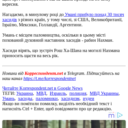
вересня.
Нагадаємо, в минулому році до
Умані прибуло понад 30 тисяч
хасидів
з різних країн, у тому числі, зі США, Великобританії,
Ізраїлю, Мексики, Голландії, Аргентини.
Умань є місцем паломництва, оскільки в цьому місті
похований духовний наставник хасидів - рабин Нахман.
Хасиди вірять, що зустріч Рош Ха-Шана на могилі Нахмана
приносить щастя на весь рік.
Новини від
Корреспондент.net
в Telegram. Підписуйтесь на
наш канал
https://t.me/korrespondentnet
Читайте Korrespondent.net в Google News
ТЕГИ:
Украина
,
МВД
,
Израиль
,
полиция
,
МВД Украины
,
Умань
,
хасиды
,
паломники
,
хасидизм
,
иудеи
Якщо ви помітили помилку, виділіть необхідний текст і
натисніть Ctrl + Enter, щоб повідомити про це редакцію.