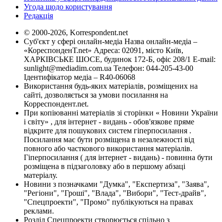
Угода щодо користування
Редакція
© 2000-2026, Korrespondent.net
Суб'єкт у сфері онлайн-медіа Назва онлайн-медіа –
«КореспонденТ.net» Адреса: 02091, місто Київ,
ХАРКІВСЬКЕ ШОСЕ, будинок 172-Б, офіс 208/1 E-mail:
sunlight@mediadim.com.ua
Телефон: 044-205-43-00
Ідентифікатор медіа – R40-06068
Використання будь-яких матеріалів, розміщених на
сайті, дозволяється за умови посилання на
Корреспондент.net.
При копіюванні матеріалів зі сторінки « Новини України
і світу» , для інтернет - видань - обов'язкове пряме
відкрите для пошукових систем гіперпосилання .
Посилання має бути розміщена в незалежності від
повного або часткового використання матеріалів.
Гіперпосилання ( для інтернет - видань) - повинна бути
розміщена в підзаголовку або в першому абзаці
матеріалу.
Новини з позначками "Думка", "Експертиза", "Заява",
"Регіони", "Гроші", "Влада", "Вибори", "Тест-драйв",
"Спецпроекти", "Промо" публікуються на правах
реклами.
Розділ Спецпроекти створюється спільно з