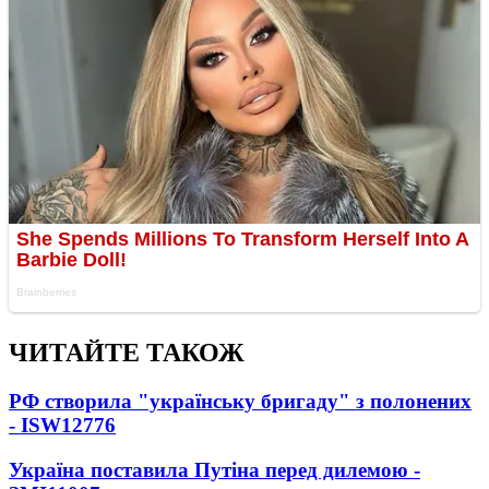
ЧИТАЙТЕ ТАКОЖ
РФ створила "українську бригаду" з полонених
- ISW
12776
Україна поставила Путіна перед дилемою -