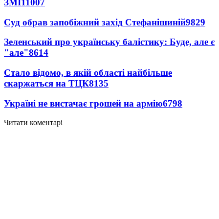
ЗМІ
11007
Суд обрав запобіжний захід Стефанішиній
9829
Зеленський про українську балістику: Буде, але є
"але"
8614
Стало відомо, в якій області найбільше
скаржаться на ТЦК
8135
Україні не вистачає грошей на армію
6798
Читати коментарі