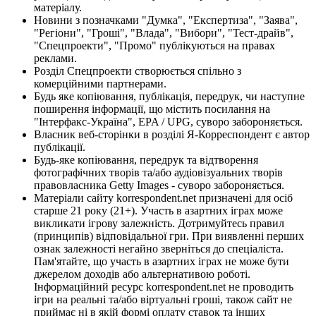
матеріалу.
Новини з позначками "Думка", "Експертиза", "Заява",
"Регіони", "Гроші", "Влада", "Вибори", "Тест-драйв",
"Спецпроекти", "Промо" публікуються на правах
реклами.
Розділ Спецпроекти створюється спільно з
комерційними партнерами.
Будь яке копіювання, публікація, передрук, чи наступне
поширення інформації, що містить посилання на
"Інтерфакс-Україна", EPA / UPG, суворо забороняється.
Власник веб-сторінки в розділі Я-Корреспондент є автор
публікації.
Будь-яке копіювання, передрук та відтворення
фотографічних творів та/або аудіовізуальних творів
правовласника Getty Images - суворо забороняється.
Матеріали сайту korrespondent.net призначені для осіб
старше 21 року (21+). Участь в азартних іграх може
викликати ігрову залежність. Дотримуйтесь правил
(принципів) відповідальної гри. При виявленні перших
ознак залежності негайно зверніться до спеціаліста.
Пам'ятайте, що участь в азартних іграх не може бути
джерелом доходів або альтернативою роботі.
Інформаційний ресурс korrespondent.net не проводить
ігри на реальні та/або віртуальні гроші, також сайт не
приймає ні в якій формі оплату ставок та інших