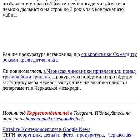
позбавленням права обіймати певні посади чи займатися
певною діяльністю на строк до 3 років та з конфіскацією
майна.
Раніше прокуратура встановила, що
співробітники Охматдиту
роками крали дитячі ліки.
Як повідомлялося,
в Черкасах чиновники привласнили понад
три мільйони гривень
. Прокуратура повідомила про підозру
заступнику мера Черкас і заступнику начальника одного з
департаментів Черкаської міськради.
Новини від
Корреспондент.net
в Telegram. Підписуйтесь на
наш канал
https://t.me/korrespondentnet
Читайте Korrespondent.net в Google News
ТЕГИ:
коррупция
,
деньги
,
фото
,
прокуратура
,
Черкасская