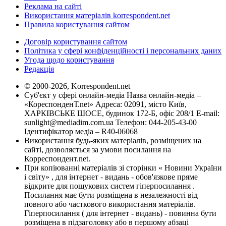
Реклама на сайті
Використання матеріалів korrespondent.net
Правила користування сайтом
Договір користування сайтом
Політика у сфері конфіденційності і персональних даних
Угода щодо користування
Редакція
© 2000-2026, Korrespondent.net
Суб'єкт у сфері онлайн-медіа Назва онлайн-медіа –
«КореспонденТ.net» Адреса: 02091, місто Київ,
ХАРКІВСЬКЕ ШОСЕ, будинок 172-Б, офіс 208/1 E-mail:
sunlight@mediadim.com.ua
Телефон: 044-205-43-00
Ідентифікатор медіа – R40-06068
Використання будь-яких матеріалів, розміщених на
сайті, дозволяється за умови посилання на
Корреспондент.net.
При копіюванні матеріалів зі сторінки « Новини України
і світу» , для інтернет - видань - обов'язкове пряме
відкрите для пошукових систем гіперпосилання .
Посилання має бути розміщена в незалежності від
повного або часткового використання матеріалів.
Гіперпосилання ( для інтернет - видань) - повинна бути
розміщена в підзаголовку або в першому абзаці