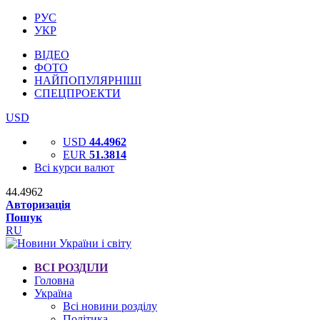
РУС
УКР
ВІДЕО
ФОТО
НАЙПОПУЛЯРНІШІ
СПЕЦПРОЕКТИ
USD
USD
44.4962
EUR
51.3814
Всі курси валют
44.4962
Авторизація
Пошук
RU
ВСІ РОЗДІЛИ
Головна
Україна
Всі новини розділу
Політика