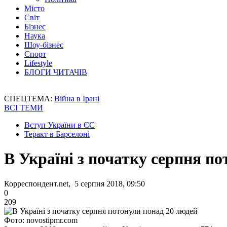
Місто
Світ
Бізнес
Наука
Шоу-бізнес
Спорт
Lifestyle
БЛОГИ ЧИТАЧІВ
СПЕЦТЕМА:
Війна в Ірані
ВСІ ТЕМИ
Вступ України в ЄС
Теракт в Барселоні
В Україні з початку серпня п
Корреспондент.net, 5 серпня 2018, 09:50
0
209
Фото: novostipmr.com