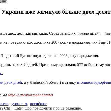
юдини
 України вже загинуло більше двох десятк
льше двох десятків випадків. Серед загиблих чимало дітей", - йде
няли на поверхню тіло хлопчика 2007 року народження, який ще 
ці Південний Буг потонула дівчинка 2008 року народження.
ини, з яких 79 дітей. При цьому врятовано 577 осіб, в тому числі
ок
.
и двох дітей
, а у Львівській області в ставку
втопився однорічн
канал
https://t.me/korrespondentnet
атель
,
утопился
,
погибшие
ь Ctrl + Enter, щоб повідомити про це редакцію.