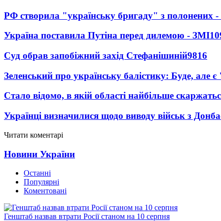
РФ створила "українську бригаду" з полонених -
Україна поставила Путіна перед дилемою - ЗМІ
10
Суд обрав запобіжний захід Стефанішиній
9816
Зеленський про українську балістику: Буде, але є
Стало відомо, в якій області найбільше скаржать
Українці визначилися щодо виводу військ з Донба
Читати коментарі
Новини України
Останні
Популярні
Коментовані
Генштаб назвав втрати Росії станом на 10 серпня