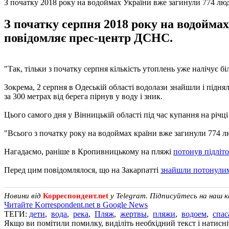
З початку 2018 року на водоймах України вже загинули 774 л
З початку серпня 2018 року на водоймах
повідомляє прес-центр ДСНС.
"Так, тільки з початку серпня кількість утоплень уже налічує бі
Зокрема, 2 серпня в Одеській області водолази знайшли і під
за 300 метрах від берега пірнув у воду і зник.
Цього самого дня у Вінницькій області під час купання на річ
"Всього з початку року на водоймах країни вже загинули 774 люд
Нагадаємо, раніше в Кропивницькому на пляжі
потонув підліт
Перед цим повідомлялося, що на Закарпатті
знайшли потонулим
Новини від
Корреспондент.net
у Telegram. Підписуйтесь на наш 
Читайте Korrespondent.net в Google News
ТЕГИ:
дети
,
вода
,
река
,
Пляж
,
жертвы
,
пляжи
,
водоем
,
спас
Якщо ви помітили помилку, виділіть необхідний текст і натисніт