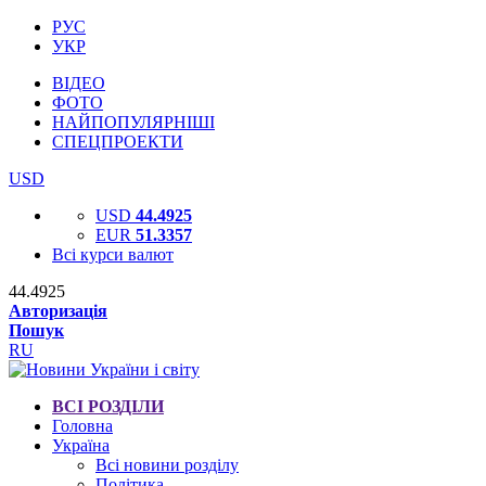
РУС
УКР
ВІДЕО
ФОТО
НАЙПОПУЛЯРНІШІ
СПЕЦПРОЕКТИ
USD
USD
44.4925
EUR
51.3357
Всі курси валют
44.4925
Авторизація
Пошук
RU
ВСІ РОЗДІЛИ
Головна
Україна
Всі новини розділу
Політика