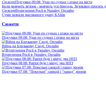
Сюжет
Підсумки 09.08: Удар по суднах і атаки на міста
Коли мовчить зв'язок - мовчить уся бригада. Зв'язківці просять
Сюжет
Вторгнення Росії в Україну. Онлайн
Суми зазнали масованого удару КАБів
Сюжети
Підсумки 09.08: Удар по суднах і атаки на міста
Війна на Близькому Сході. Онлайн
Вторгнення Росії в Україну. Онлайн
Підсумки 08.08: Patriot буде і мінус два НПЗ
Підсумки 07.08: "Пекельні" санкції і "парад" дронів