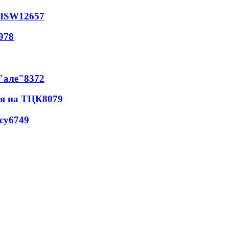
 ISW
12657
978
 "але"
8372
ся на ТЦК
8079
су
6749