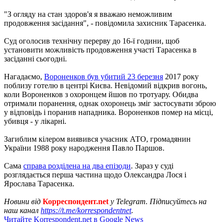
"З огляду на стан здоров'я я вважаю неможливим
продовження засідання", - повідомила захисник Тарасенка.
Суд оголосив технічну перерву до 16-ї години, щоб
установити можливість продовження участі Тарасенка в
засіданні сьогодні.
Нагадаємо,
Вороненков був убитий 23 березня
2017 року
поблизу готелю в центрі Києва. Невідомий відкрив вогонь,
коли Вороненков з охоронцем йшов по тротуару. Обидва
отримали поранення, однак охоронець зміг застосувати зброю
у відповідь і поранив нападника. Вороненков помер на місці,
убивця - у лікарні.
Загиблим кілером виявився учасник АТО, громадянин
України 1988 року народження Павло Паршов.
Сама
справа розділена на два епізоди
. Зараз у суді
розглядається перша частина щодо Олександра Лося і
Ярослава Тарасенка.
Новини від
Корреспондент.net
у Telegram. Підписуйтесь на
наш канал
https://t.me/korrespondentnet
.
Читайте Korrespondent.net в Google News