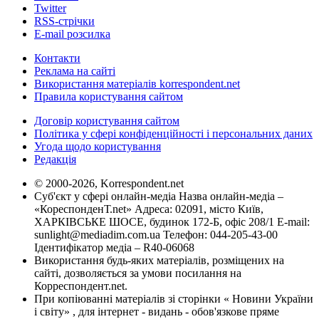
Twitter
RSS-стрічки
E-mail розсилка
Контакти
Реклама на сайті
Використання матеріалів korrespondent.net
Правила користування сайтом
Договір користування сайтом
Політика у сфері конфіденційності і персональних даних
Угода щодо користування
Редакція
© 2000-2026, Korrespondent.net
Суб'єкт у сфері онлайн-медіа Назва онлайн-медіа –
«КореспонденТ.net» Адреса: 02091, місто Київ,
ХАРКІВСЬКЕ ШОСЕ, будинок 172-Б, офіс 208/1 E-mail:
sunlight@mediadim.com.ua
Телефон: 044-205-43-00
Ідентифікатор медіа – R40-06068
Використання будь-яких матеріалів, розміщених на
сайті, дозволяється за умови посилання на
Корреспондент.net.
При копіюванні матеріалів зі сторінки « Новини України
і світу» , для інтернет - видань - обов'язкове пряме