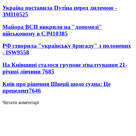
Україна поставила Путіна перед дилемою -
ЗМІ
10525
Майора ВСП викрили на "допомозі"
військовому в СЗЧ
10385
РФ створила "українську бригаду" з полонених
- ISW
9558
На Київщині сталося групове зґвалтування 21-
річної дівчини
7685
Київ про рішення Швеції щодо судна: Це
прецедент
7646
Читати коментарі