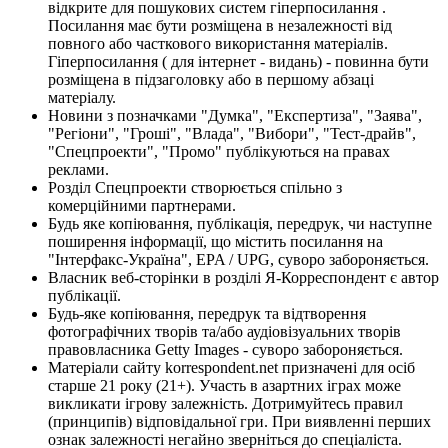
відкрите для пошукових систем гіперпосилання .
Посилання має бути розміщена в незалежності від
повного або часткового використання матеріалів.
Гіперпосилання ( для інтернет - видань) - повинна бути
розміщена в підзаголовку або в першому абзаці
матеріалу.
Новини з позначками "Думка", "Експертиза", "Заява",
"Регіони", "Гроші", "Влада", "Вибори", "Тест-драйв",
"Спецпроекти", "Промо" публікуються на правах
реклами.
Розділ Спецпроекти створюється спільно з
комерційними партнерами.
Будь яке копіювання, публікація, передрук, чи наступне
поширення інформації, що містить посилання на
"Інтерфакс-Україна", EPA / UPG, суворо забороняється.
Власник веб-сторінки в розділі Я-Корреспондент є автор
публікації.
Будь-яке копіювання, передрук та відтворення
фотографічних творів та/або аудіовізуальних творів
правовласника Getty Images - суворо забороняється.
Матеріали сайту korrespondent.net призначені для осіб
старше 21 року (21+). Участь в азартних іграх може
викликати ігрову залежність. Дотримуйтесь правил
(принципів) відповідальної гри. При виявленні перших
ознак залежності негайно зверніться до спеціаліста.