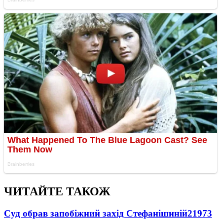
ЧИТАЙТЕ ТАКОЖ
Суд обрав запобіжний захід Стефанішиній
21973