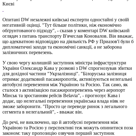
Києві
Опитані DW незалежні київські експерти одностайні у своїй
негативній оцінці. "Тут більше політики, ніж економічно
обґрунтованого підходу", - сказав у коментарі DW київський
оглядач з питань транспорту В'ячеслав Коновалов. Він вважає,
що адекватною відповіддю на діяльність РФ у Приазов'ї були б
дипломатичні заходи та економічні санкції, а не заборона
залізничних перевезень.
У свою чергу колишній заступник міністра інфраструктури
України Олександр Кава у розмові з DW спрогнозував збитки
для дохідної частини "Укрзалізниці". "Білоруська залізниця
отримає додатковий пасажиропотік, активізуються нелегальні
автобусні перевезення між Україною та Росією. Так само, як
сталося з активізацією пасажироперевезень через аеропорт
Мінськ та зростанням рейсів Belavia", - прогнозує Кава і
додає, що нелегальні перевезення українська влада ніяк не
зможе заборонити. "Просто це переведе ринок з легального
сегмента в нелегальний", - вважає він.
До речі, не виключено, що й автобусні перевезення між
Україною та Росією у перспективі теж можуть опинитися поза
законом: таку пропозицію озвучив перший заступник