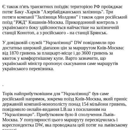
Є також п'ять транзитних поїздів: територією РФ проїжджає
потяг Баку -Харків "Азербайджанських залізниць". Три
потяги компанії "Залізниця Молдови" і також один російський
поїзд "РЖД" Кишинів-Москва. Прикордонний контроль з
українського боку здійснюється найчастіше на залізничній
станції Конотоп, а з російського - на станції Брянськ.
У довідковій службі "Укрзалізниці" DW повідомили про
достатньо широкий діапазон цін за маршрутом Київ-Москва:
від 1870 гривень за плацкарт-місце і до 3600 гривень за
квиток у комфортнішому купе. Варто зазначити, що
український міністр пропонує скасування саме маршрутів
українського перевізника.
Торік найприбутковішим для "Укрзалізниці" був саме
російський напрямок, зокрема поїзд Київ-Москва, який приніс
державній компанії-монополісту понад 154 мільйони гривень,
повідомило онлайн-видання LB.ua з посиланням на
"Укрзалізницю". Прибутковим було й сполучення Львів-
Москва. У популярності цього маршруту пересвідчилась і
кореспондентка DW, яка проводжала цей потяг на львівському