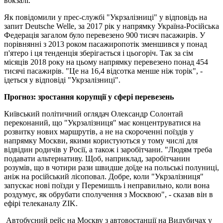
вокзалі.
Як повідомили у прес-службі "Укрзалізниці" у відповідь на
запит Deutsche Welle, за 2017 рік у напрямку Україна-Російська
Федерація загалом було перевезено 900 тисяч пасажирів. У
порівнянні з 2013 роком пасажиропотік зменшився у понад
п'ятеро і ця тенденція зберігається і цьогоріч. Так за сім
місяців 2018 року на цьому напрямку перевезено понад 454
тисячі пасажирів. "Це на 16,4 відсотка менше ніж торік", -
ідеться у відповіді "Укрзалізниці".
Прогноз: зростання корупції у сфері перевезень
Київський політичний оглядач Олександр Солонтай
переконаний, що "Укрзалізниця" має концентруватися на
розвитку нових маршрутів, а не на скороченні поїздів у
напрямку Москви, якими користуються у тому числі для
відвідин родичів у Росії, а також і заробітчани. "Людям треба
подавати альтернативу. Щоб, наприклад, заробітчанин
розумів, що в чотири рази швидше доїде на польські полуниці,
аніж на російський лісоповал. Добре, коли "Укрзалізниця"
запускає нові поїзди у Перемишль і неправильно, коли вона
роздумує, як обрубати сполучення з Москвою", - сказав він в
ефірі телеканалу ZIK.
Автобусний рейс на Москву з автовостанції на Видубичах у