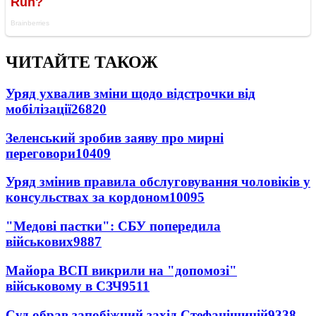
ЧИТАЙТЕ ТАКОЖ
Уряд ухвалив зміни щодо відстрочки від
мобілізації
26820
Зеленський зробив заяву про мирні
переговори
10409
Уряд змінив правила обслуговування чоловіків у
консульствах за кордоном
10095
"Медові пастки": СБУ попередила
військових
9887
Майора ВСП викрили на "допомозі"
військовому в СЗЧ
9511
Суд обрав запобіжний захід Стефанішиній
9338