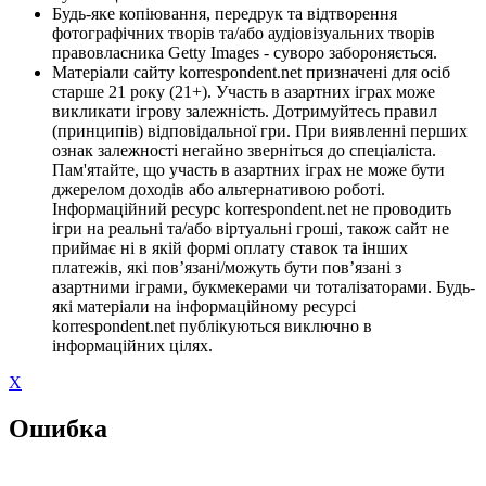
Будь-яке копіювання, передрук та відтворення
фотографічних творів та/або аудіовізуальних творів
правовласника Getty Images - суворо забороняється.
Матеріали сайту korrespondent.net призначені для осіб
старше 21 року (21+). Участь в азартних іграх може
викликати ігрову залежність. Дотримуйтесь правил
(принципів) відповідальної гри. При виявленні перших
ознак залежності негайно зверніться до спеціаліста.
Пам'ятайте, що участь в азартних іграх не може бути
джерелом доходів або альтернативою роботі.
Інформаційний ресурс korrespondent.net не проводить
ігри на реальні та/або віртуальні гроші, також сайт не
приймає ні в якій формі оплату ставок та інших
платежів, які пов’язані/можуть бути пов’язані з
азартними іграми, букмекерами чи тоталізаторами. Будь-
які матеріали на інформаційному ресурсі
korrespondent.net публікуються виключно в
інформаційних цілях.
X
Ошибка