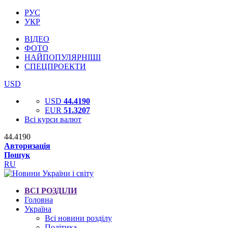
РУС
УКР
ВІДЕО
ФОТО
НАЙПОПУЛЯРНІШІ
СПЕЦПРОЕКТИ
USD
USD
44.4190
EUR
51.3207
Всі курси валют
44.4190
Авторизація
Пошук
RU
ВСІ РОЗДІЛИ
Головна
Україна
Всі новини розділу
Політика