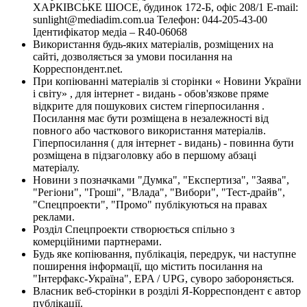
ХАРКІВСЬКЕ ШОСЕ, будинок 172-Б, офіс 208/1 E-mail:
sunlight@mediadim.com.ua
Телефон: 044-205-43-00
Ідентифікатор медіа – R40-06068
Використання будь-яких матеріалів, розміщених на
сайті, дозволяється за умови посилання на
Корреспондент.net.
При копіюванні матеріалів зі сторінки « Новини України
і світу» , для інтернет - видань - обов'язкове пряме
відкрите для пошукових систем гіперпосилання .
Посилання має бути розміщена в незалежності від
повного або часткового використання матеріалів.
Гіперпосилання ( для інтернет - видань) - повинна бути
розміщена в підзаголовку або в першому абзаці
матеріалу.
Новини з позначками "Думка", "Експертиза", "Заява",
"Регіони", "Гроші", "Влада", "Вибори", "Тест-драйв",
"Спецпроекти", "Промо" публікуються на правах
реклами.
Розділ Спецпроекти створюється спільно з
комерційними партнерами.
Будь яке копіювання, публікація, передрук, чи наступне
поширення інформації, що містить посилання на
"Інтерфакс-Україна", EPA / UPG, суворо забороняється.
Власник веб-сторінки в розділі Я-Корреспондент є автор
публікації.