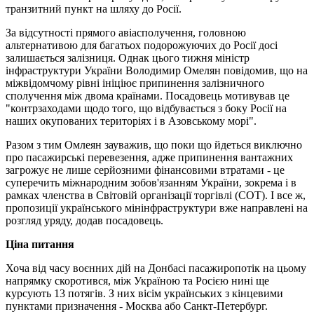
транзитний пункт на шляху до Росії.
За відсутності прямого авіасполучення, головною
альтернативою для багатьох подорожуючих до Росії досі
залишається залізниця. Однак цього тижня міністр
інфраструктури України Володимир Омелян повідомив, що на
міжвідомчому рівні ініціює припинення залізничного
сполучення між двома країнами. Посадовець мотивував це
"контрзаходами щодо того, що відбувається з боку Росії на
наших окупованих територіях і в Азовському морі".
Разом з тим Омлеян зауважив, що поки що йдеться виключно
про пасажирські перевезення, адже припинення вантажних
загрожує не лише серйозними фінансовими втратами - це
суперечить міжнародним зобов'язанням України, зокрема і в
рамках членства в Світовій організації торгівлі (СОТ). І все ж,
пропозиції українського мінінфраструктури вже направлені на
розгляд уряду, додав посадовець.
Ціна питання
Хоча від часу воєнних дій на Донбасі пасажиропотік на цьому
напрямку скоротився, між Україною та Росією нині ще
курсують 13 потягів. З них вісім українських з кінцевими
пунктами призначення - Москва або Санкт-Петербург.