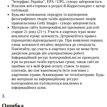
"Інтерфакс-Україна", EPA / UPG, суворо забороняється.
Власник веб-сторінки в розділі Я-Корреспондент є автор
публікації.
Будь-яке копіювання, передрук та відтворення
фотографічних творів та/або аудіовізуальних творів
правовласника Getty Images - суворо забороняється.
Матеріали сайту korrespondent.net призначені для осіб
старше 21 року (21+). Участь в азартних іграх може
викликати ігрову залежність. Дотримуйтесь правил
(принципів) відповідальної гри. При виявленні перших
ознак залежності негайно зверніться до спеціаліста.
Пам'ятайте, що участь в азартних іграх не може бути
джерелом доходів або альтернативою роботі.
Інформаційний ресурс korrespondent.net не проводить
ігри на реальні та/або віртуальні гроші, також сайт не
приймає ні в якій формі оплату ставок та інших
платежів, які пов’язані/можуть бути пов’язані з
азартними іграми, букмекерами чи тоталізаторами. Будь-
які матеріали на інформаційному ресурсі
korrespondent.net публікуються виключно в
інформаційних цілях.
X
Ошибка