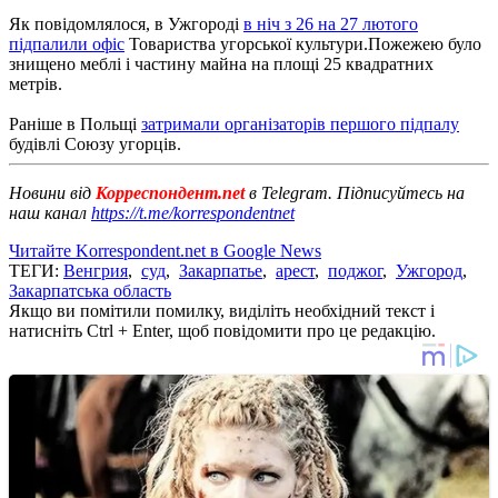
Як повідомлялося, в Ужгороді
в ніч з 26 на 27 лютого
підпалили офіс
Товариства угорської культури.Пожежею було
знищено меблі і частину майна на площі 25 квадратних
метрів.
Раніше в Польщі
затримали організаторів першого підпалу
будівлі Союзу угорців.
Новини від
Корреспондент.net
в Telegram. Підписуйтесь на
наш канал
https://t.me/korrespondentnet
Читайте Korrespondent.net в Google News
ТЕГИ:
Венгрия
,
суд
,
Закарпатье
,
арест
,
поджог
,
Ужгород
,
Закарпатська область
Якщо ви помітили помилку, виділіть необхідний текст і
натисніть Ctrl + Enter, щоб повідомити про це редакцію.