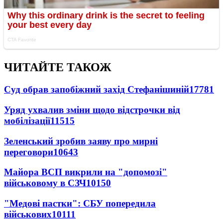
ЧИТАЙТЕ ТАКОЖ
Суд обрав запобіжний захід Стефанішиній
17781
Уряд ухвалив зміни щодо відстрочки від
мобілізації
11515
Зеленський зробив заяву про мирні
переговори
10643
Майора ВСП викрили на "допомозі"
військовому в СЗЧ
10150
"Медові пастки": СБУ попередила
військових
10111