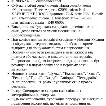
© 2000-2026, Korrespondent.net
Суб'єкт у сфері онлайн-медіа Назва онлайн-медіа –
«КореспонденТ.net» Адреса: 02091, місто Київ,
ХАРКІВСЬКЕ ШОСЕ, будинок 172-Б, офіс 208/1 E-mail:
sunlight@mediadim.com.ua
Телефон: 044-205-43-00
Ідентифікатор медіа – R40-06068
Використання будь-яких матеріалів, розміщених на
сайті, дозволяється за умови посилання на
Корреспондент.net.
При копіюванні матеріалів зі сторінки « Новини України
і світу» , для інтернет - видань - обов'язкове пряме
відкрите для пошукових систем гіперпосилання .
Посилання має бути розміщена в незалежності від
повного або часткового використання матеріалів.
Гіперпосилання ( для інтернет - видань) - повинна бути
розміщена в підзаголовку або в першому абзаці
матеріалу.
Новини з позначками "Думка", "Експертиза", "Заява",
"Регіони", "Гроші", "Влада", "Вибори", "Тест-драйв",
"Спецпроекти", "Промо" публікуються на правах
реклами.
Розділ Спецпроекти створюється спільно з
комерційними партнерами.
Будь яке копіювання, публікація, передрук, чи наступне
поширення інформації, що містить посилання на