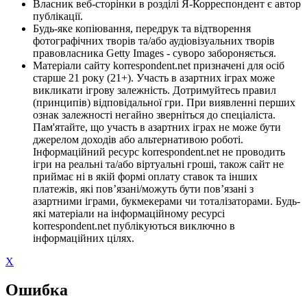
Власник веб-сторінки в розділі Я-Корреспондент є автор
публікації.
Будь-яке копіювання, передрук та відтворення
фотографічних творів та/або аудіовізуальних творів
правовласника Getty Images - суворо забороняється.
Матеріали сайту korrespondent.net призначені для осіб
старше 21 року (21+). Участь в азартних іграх може
викликати ігрову залежність. Дотримуйтесь правил
(принципів) відповідальної гри. При виявленні перших
ознак залежності негайно зверніться до спеціаліста.
Пам'ятайте, що участь в азартних іграх не може бути
джерелом доходів або альтернативою роботі.
Інформаційний ресурс korrespondent.net не проводить
ігри на реальні та/або віртуальні гроші, також сайт не
приймає ні в якій формі оплату ставок та інших
платежів, які пов’язані/можуть бути пов’язані з
азартними іграми, букмекерами чи тоталізаторами. Будь-
які матеріали на інформаційному ресурсі
korrespondent.net публікуються виключно в
інформаційних цілях.
X
Ошибка