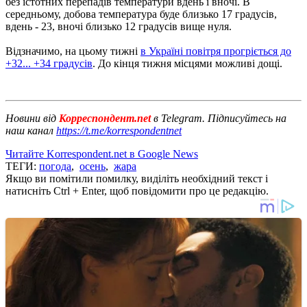
без істотних перепадів температури вдень і вночі. В
середньому, добова температура буде близько 17 градусів,
вдень - 23, вночі близько 12 градусів вище нуля.
Відзначимо, на цьому тижні
в Україні повітря прогріється до
+32... +34 градусів
. До кінця тижня місцями можливі дощі.
Новини від
Корреспондент.net
в Telegram. Підписуйтесь на
наш канал
https://t.me/korrespondentnet
Читайте Korrespondent.net в Google News
ТЕГИ:
погода
,
осень
,
жара
Якщо ви помітили помилку, виділіть необхідний текст і
натисніть Ctrl + Enter, щоб повідомити про це редакцію.