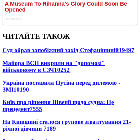
ЧИТАЙТЕ ТАКОЖ
Суд обрав запобіжний захід Стефанішиній
19497
Майора ВСП викрили на "допомозі"
військовому в СЗЧ
10252
Україна поставила Путіна перед дилемою -
ЗМІ
10190
Київ про рішення Швеції щодо судна: Це
прецедент
7555
На Київщині сталося групове зґвалтування 21-
річної дівчини
7189