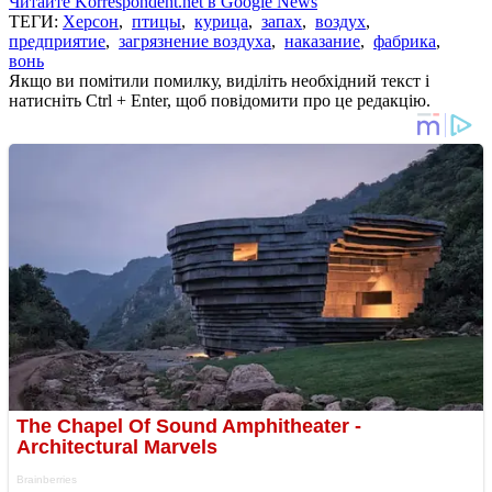
Читайте Korrespondent.net в Google News
ТЕГИ:
Херсон
,
птицы
,
курица
,
запах
,
воздух
,
предприятие
,
загрязнение воздуха
,
наказание
,
фабрика
,
вонь
Якщо ви помітили помилку, виділіть необхідний текст і
натисніть Ctrl + Enter, щоб повідомити про це редакцію.