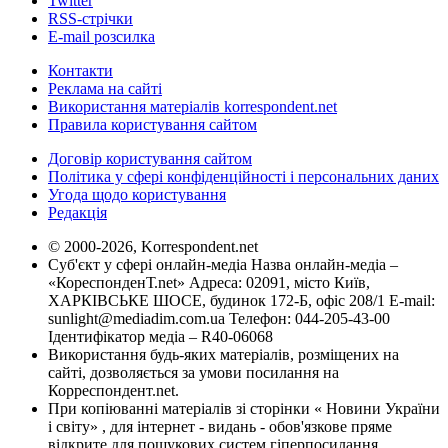
Twitter
RSS-стрічки
E-mail розсилка
Контакти
Реклама на сайті
Використання матеріалів korrespondent.net
Правила користування сайтом
Договір користування сайтом
Політика у сфері конфіденційності і персональних даних
Угода щодо користування
Редакція
© 2000-2026, Korrespondent.net
Суб'єкт у сфері онлайн-медіа Назва онлайн-медіа –
«КореспонденТ.net» Адреса: 02091, місто Київ,
ХАРКІВСЬКЕ ШОСЕ, будинок 172-Б, офіс 208/1 E-mail:
sunlight@mediadim.com.ua
Телефон: 044-205-43-00
Ідентифікатор медіа – R40-06068
Використання будь-яких матеріалів, розміщених на
сайті, дозволяється за умови посилання на
Корреспондент.net.
При копіюванні матеріалів зі сторінки « Новини України
і світу» , для інтернет - видань - обов'язкове пряме
відкрите для пошукових систем гіперпосилання .