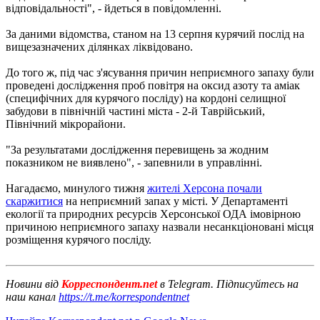
відповідальності", - йдеться в повідомленні.
За даними відомства, станом на 13 серпня курячий послід на
вищезазначених ділянках ліквідовано.
До того ж, під час з'ясування причин неприємного запаху були
проведені дослідження проб повітря на оксид азоту та аміак
(специфічних для курячого посліду) на кордоні селищної
забудови в північній частині міста - 2-й Таврійський,
Північний мікрорайони.
"За результатами дослідження перевищень за жодним
показником не виявлено", - запевнили в управлінні.
Нагадаємо, минулого тижня
жителі Херсона почали
скаржитися
на неприємний запах у місті. У Департаменті
екології та природних ресурсів Херсонської ОДА імовірною
причиною неприємного запаху назвали несанкціоновані місця
розміщення курячого посліду.
Новини від
Корреспондент.net
в Telegram. Підписуйтесь на
наш канал
https://t.me/korrespondentnet