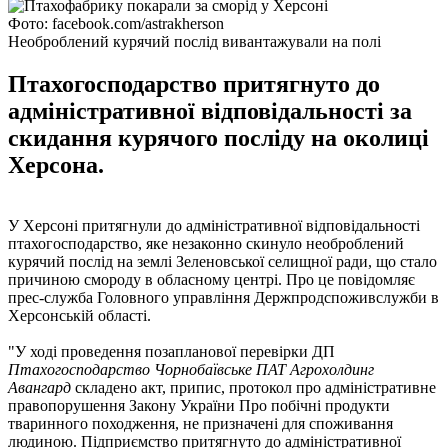
Фото: facebook.com/astrakherson
Необроблений курячий послід вивантажували на полі
Птахогосподарство притягнуто до
адміністративної відповідальності за
скидання курячого посліду на околиці
Херсона.
У Херсоні притягнули до адміністративної відповідальності
птахогосподарство, яке незаконно скинуло необроблений
курячий послід на землі Зеленовської селищної ради, що стало
причиною смороду в обласному центрі. Про це повідомляє
прес-служба Головного управління Держпродспоживслужби в
Херсонській області.
"У ході проведення позапланової перевірки ДП
Птахогосподарство Чорнобаївське ПАТ Агрохолдинг
Авангард
складено акт, припис, протокол про адміністративне
правопорушення Закону України Про побічні продукти
тваринного походження, не призначені для споживання
людиною. Підприємство притягнуто до адміністративної