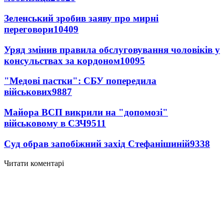
Зеленський зробив заяву про мирні
переговори
10409
Уряд змінив правила обслуговування чоловіків у
консульствах за кордоном
10095
"Медові пастки": СБУ попередила
військових
9887
Майора ВСП викрили на "допомозі"
військовому в СЗЧ
9511
Суд обрав запобіжний захід Стефанішиній
9338
Читати коментарі