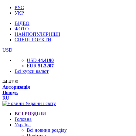
РУС
УКР
ВІДЕО
ФОТО
НАЙПОПУЛЯРНІШІ
СПЕЦПРОЕКТИ
USD
USD
44.4190
EUR
51.3207
Всі курси валют
44.4190
Авторизація
Пошук
RU
ВСІ РОЗДІЛИ
Головна
Україна
Всі новини розділу
Політика