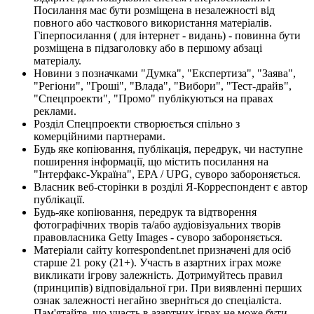
Посилання має бути розміщена в незалежності від
повного або часткового використання матеріалів.
Гіперпосилання ( для інтернет - видань) - повинна бути
розміщена в підзаголовку або в першому абзаці
матеріалу.
Новини з позначками "Думка", "Експертиза", "Заява",
"Регіони", "Гроші", "Влада", "Вибори", "Тест-драйв",
"Спецпроекти", "Промо" публікуються на правах
реклами.
Розділ Спецпроекти створюється спільно з
комерційними партнерами.
Будь яке копіювання, публікація, передрук, чи наступне
поширення інформації, що містить посилання на
"Інтерфакс-Україна", EPA / UPG, суворо забороняється.
Власник веб-сторінки в розділі Я-Корреспондент є автор
публікації.
Будь-яке копіювання, передрук та відтворення
фотографічних творів та/або аудіовізуальних творів
правовласника Getty Images - суворо забороняється.
Матеріали сайту korrespondent.net призначені для осіб
старше 21 року (21+). Участь в азартних іграх може
викликати ігрову залежність. Дотримуйтесь правил
(принципів) відповідальної гри. При виявленні перших
ознак залежності негайно зверніться до спеціаліста.
Пам'ятайте, що участь в азартних іграх не може бути