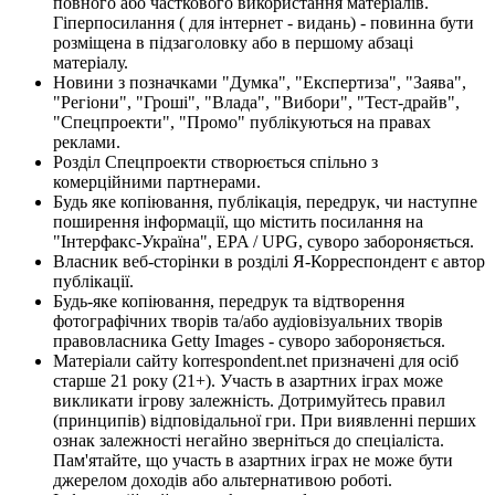
повного або часткового використання матеріалів.
Гіперпосилання ( для інтернет - видань) - повинна бути
розміщена в підзаголовку або в першому абзаці
матеріалу.
Новини з позначками "Думка", "Експертиза", "Заява",
"Регіони", "Гроші", "Влада", "Вибори", "Тест-драйв",
"Спецпроекти", "Промо" публікуються на правах
реклами.
Розділ Спецпроекти створюється спільно з
комерційними партнерами.
Будь яке копіювання, публікація, передрук, чи наступне
поширення інформації, що містить посилання на
"Інтерфакс-Україна", EPA / UPG, суворо забороняється.
Власник веб-сторінки в розділі Я-Корреспондент є автор
публікації.
Будь-яке копіювання, передрук та відтворення
фотографічних творів та/або аудіовізуальних творів
правовласника Getty Images - суворо забороняється.
Матеріали сайту korrespondent.net призначені для осіб
старше 21 року (21+). Участь в азартних іграх може
викликати ігрову залежність. Дотримуйтесь правил
(принципів) відповідальної гри. При виявленні перших
ознак залежності негайно зверніться до спеціаліста.
Пам'ятайте, що участь в азартних іграх не може бути
джерелом доходів або альтернативою роботі.