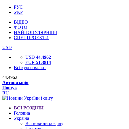
РУС
УКР
ВІДЕО
ФОТО
НАЙПОПУЛЯРНІШІ
СПЕЦПРОЕКТИ
USD
USD
44.4962
EUR
51.3814
Всі курси валют
44.4962
Авторизація
Пошук
RU
ВСІ РОЗДІЛИ
Головна
Україна
Всі новини розділу
Політика