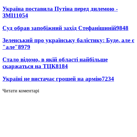
Україна поставила Путіна перед дилемою -
ЗМІ
11054
Суд обрав запобіжний захід Стефанішиній
9848
Зеленський про українську балістику: Буде, але є
"але"
8979
Стало відомо, в якій області найбільше
скаржаться на ТЦК
8184
Україні не вистачає грошей на армію
7234
Читати коментарі