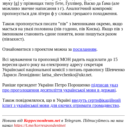
звуку [g] у прізвищах типу Ґете, Ґуллівер, Васко да Ґама (але
можливо звичне написання з г). Аналогічний компроміс
пропонується для літери ф у словах грецького походження.
Також пропонується писати "пів" з іменниками окремо, якщо
мається на увазі половина (пів години, пів Києва). Якщо пів з
іменником становить єдине поняття, вони пишуться разом
(півзахист).
Ознайомитися з проектом можна за
посиланням
.
Всі зауваження та пропозиції МОН радить надсилати до 15
вересня цього року на електронну адресу секретаря
Української національної комісії з питань правопису Шевченко
Лариси Леонідівни:
larisa_shevchenko@ukr.net
.
Раніше президент України Петро Порошенко
підписав указ
про проголошення десятиліття української мови в державі
.
Також повідомлялося, що в Україні
введуть сертифікаційний
іспит з української мови для охочих отримати громадянство
.
Новини від
Корреспондент.net
в Telegram. Підписуйтесь на наш
канал
https://t.me/korrespondentnet