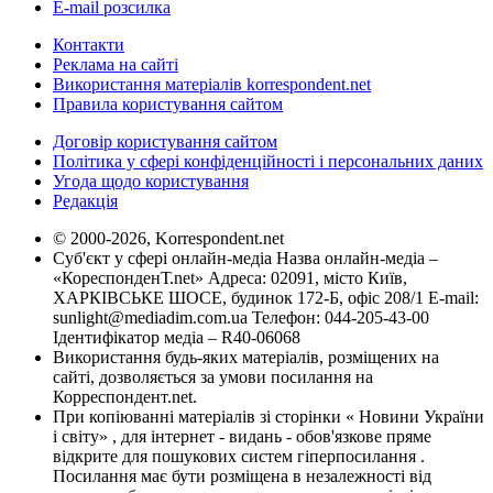
E-mail розсилка
Контакти
Реклама на сайті
Використання матеріалів korrespondent.net
Правила користування сайтом
Договір користування сайтом
Політика у сфері конфіденційності і персональних даних
Угода щодо користування
Редакція
© 2000-2026, Korrespondent.net
Суб'єкт у сфері онлайн-медіа Назва онлайн-медіа –
«КореспонденТ.net» Адреса: 02091, місто Київ,
ХАРКІВСЬКЕ ШОСЕ, будинок 172-Б, офіс 208/1 E-mail:
sunlight@mediadim.com.ua
Телефон: 044-205-43-00
Ідентифікатор медіа – R40-06068
Використання будь-яких матеріалів, розміщених на
сайті, дозволяється за умови посилання на
Корреспондент.net.
При копіюванні матеріалів зі сторінки « Новини України
і світу» , для інтернет - видань - обов'язкове пряме
відкрите для пошукових систем гіперпосилання .
Посилання має бути розміщена в незалежності від