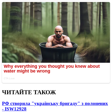
ЧИТАЙТЕ ТАКОЖ
РФ створила "українську бригаду" з полонених
- ISW
12928