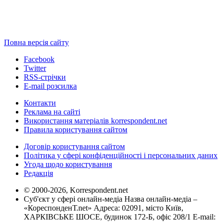
Повна версія сайту
Facebook
Twitter
RSS-стрічки
E-mail розсилка
Контакти
Реклама на сайті
Використання матеріалів korrespondent.net
Правила користування сайтом
Договір користування сайтом
Політика у сфері конфіденційності і персональних даних
Угода щодо користування
Редакція
© 2000-2026, Korrespondent.net
Суб'єкт у сфері онлайн-медіа Назва онлайн-медіа –
«КореспонденТ.net» Адреса: 02091, місто Київ,
ХАРКІВСЬКЕ ШОСЕ, будинок 172-Б, офіс 208/1 E-mail: