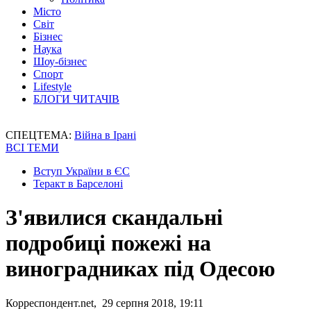
Місто
Світ
Бізнес
Наука
Шоу-бізнес
Спорт
Lifestyle
БЛОГИ ЧИТАЧІВ
СПЕЦТЕМА:
Війна в Ірані
ВСІ ТЕМИ
Вступ України в ЄС
Теракт в Барселоні
З'явилися скандальні
подробиці пожежі на
виноградниках під Одесою
Корреспондент.net, 29 серпня 2018, 19:11