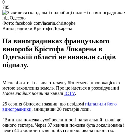
0
785
Фото: facebook.com/lacarin.christophe
Виноградники Крістофа Локарена
На виноградниках французького
винороба Крістофа Локарена в
Одеській області не виявили слідів
підпалу.
Місцеві жителі називають заяву бізнесмена провокацією з
метою захоплення земель. Про це йдеться в розслідуванні
Надзвичайних новин
на каналі
ICTV
.
25 серпня бізнесмен заявив, що невідомі
підпалили його
виноградники
, знищивши 20 гектарів лози.
"Виникла пожежа сухої рослинності на загальній площі до
одного гектара. Через 37 хвилин пожежа була локалізована і
через 44 хвилини після прибуття ліквідована повністю.