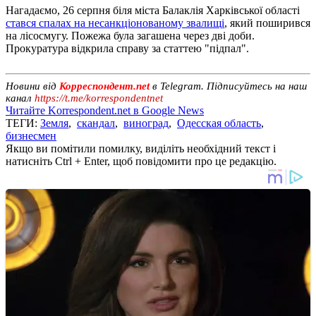
Нагадаємо, 26 серпня біля міста Балаклія Харківської області
стався спалах на несанкціонованому звалищі
, який поширився
на лісосмугу. Пожежа була загашена через дві доби.
Прокуратура відкрила справу за статтею "підпал".
Новини від
Корреспондент.net
в Telegram. Підписуйтесь на наш
канал
https://t.me/korrespondentnet
Читайте Korrespondent.net в Google News
ТЕГИ:
Земля
,
скандал
,
виноград
,
Одесская область
,
бизнесмен
Якщо ви помітили помилку, виділіть необхідний текст і
натисніть Ctrl + Enter, щоб повідомити про це редакцію.