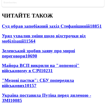
ЧИТАЙТЕ ТАКОЖ
Суд обрав запобіжний захід Стефанішиній
18851
Уряд ухвалив зміни щодо відстрочки від
мобілізації
11564
Зеленський зробив заяву про мирні
переговори
10690
Майора ВСП викрили на "допомозі"
військовому в СЗЧ
10231
"Медові пастки": СБУ попередила
військових
10157
Україна поставила Путіна перед дилемою -
ЗМІ
10085