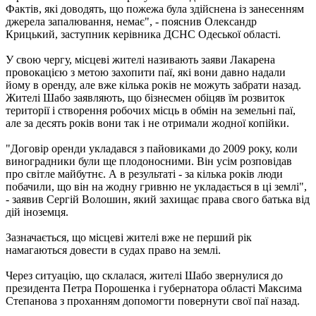
Фактів, які доводять, що пожежа була здійснена із занесенням
джерела запалювання, немає", - пояснив Олександр
Крицький, заступник керівника ДСНС Одеської області.
У свою чергу, місцеві жителі називають заяви Лакарена
провокацією з метою захопити паї, які вони давно надали
йому в оренду, але вже кілька років не можуть забрати назад.
Жителі Шабо заявляють, що бізнесмен обіцяв їм розвиток
території і створення робочих місць в обмін на земельні паї,
але за десять років вони так і не отримали жодної копійки.
"Договір оренди укладався з пайовиками до 2009 року, коли
виноградники були ще плодоносними. Він усім розповідав
про світле майбутнє. А в результаті - за кілька років люди
побачили, що він на жодну гривню не укладається в ці землі",
- заявив Сергій Волошин, який захищає права свого батька від
дій іноземця.
Зазначається, що місцеві жителі вже не перший рік
намагаються довести в судах право на землі.
Через ситуацію, що склалася, жителі Шабо звернулися до
президента Петра Порошенка і губернатора області Максима
Степанова з проханням допомогти повернути свої паї назад.