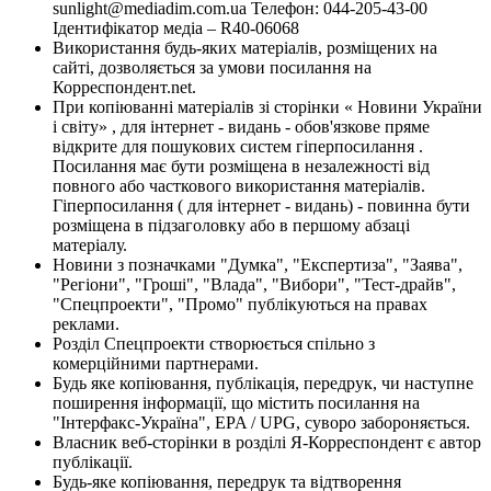
sunlight@mediadim.com.ua
Телефон: 044-205-43-00
Ідентифікатор медіа – R40-06068
Використання будь-яких матеріалів, розміщених на
сайті, дозволяється за умови посилання на
Корреспондент.net.
При копіюванні матеріалів зі сторінки « Новини України
і світу» , для інтернет - видань - обов'язкове пряме
відкрите для пошукових систем гіперпосилання .
Посилання має бути розміщена в незалежності від
повного або часткового використання матеріалів.
Гіперпосилання ( для інтернет - видань) - повинна бути
розміщена в підзаголовку або в першому абзаці
матеріалу.
Новини з позначками "Думка", "Експертиза", "Заява",
"Регіони", "Гроші", "Влада", "Вибори", "Тест-драйв",
"Спецпроекти", "Промо" публікуються на правах
реклами.
Розділ Спецпроекти створюється спільно з
комерційними партнерами.
Будь яке копіювання, публікація, передрук, чи наступне
поширення інформації, що містить посилання на
"Інтерфакс-Україна", EPA / UPG, суворо забороняється.
Власник веб-сторінки в розділі Я-Корреспондент є автор
публікації.
Будь-яке копіювання, передрук та відтворення