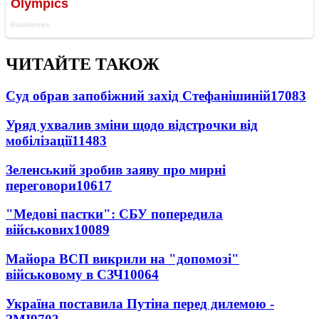
ЧИТАЙТЕ ТАКОЖ
Суд обрав запобіжний захід Стефанішиній
17083
Уряд ухвалив зміни щодо відстрочки від
мобілізації
11483
Зеленський зробив заяву про мирні
переговори
10617
"Медові пастки": СБУ попередила
військових
10089
Майора ВСП викрили на "допомозі"
військовому в СЗЧ
10064
Україна поставила Путіна перед дилемою -