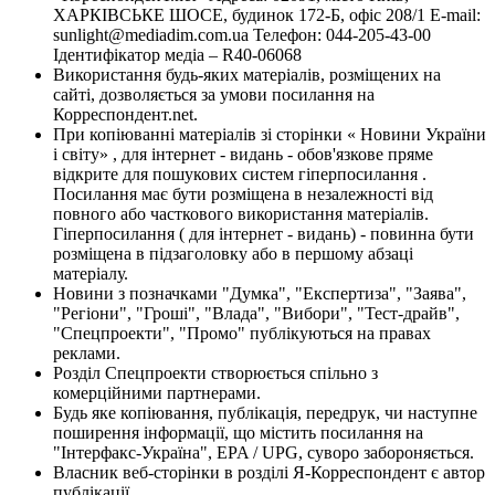
ХАРКІВСЬКЕ ШОСЕ, будинок 172-Б, офіс 208/1 E-mail:
sunlight@mediadim.com.ua
Телефон: 044-205-43-00
Ідентифікатор медіа – R40-06068
Використання будь-яких матеріалів, розміщених на
сайті, дозволяється за умови посилання на
Корреспондент.net.
При копіюванні матеріалів зі сторінки « Новини України
і світу» , для інтернет - видань - обов'язкове пряме
відкрите для пошукових систем гіперпосилання .
Посилання має бути розміщена в незалежності від
повного або часткового використання матеріалів.
Гіперпосилання ( для інтернет - видань) - повинна бути
розміщена в підзаголовку або в першому абзаці
матеріалу.
Новини з позначками "Думка", "Експертиза", "Заява",
"Регіони", "Гроші", "Влада", "Вибори", "Тест-драйв",
"Спецпроекти", "Промо" публікуються на правах
реклами.
Розділ Спецпроекти створюється спільно з
комерційними партнерами.
Будь яке копіювання, публікація, передрук, чи наступне
поширення інформації, що містить посилання на
"Інтерфакс-Україна", EPA / UPG, суворо забороняється.
Власник веб-сторінки в розділі Я-Корреспондент є автор
публікації.