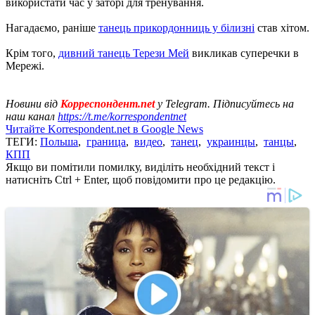
використати час у заторі для тренування.
Нагадаємо, раніше
танець прикордонниць у білизні
став хітом.
Крім того,
дивний танець Терези Мей
викликав суперечки в
Мережі.
Новини від
Корреспондент.net
у Telegram. Підписуйтесь на
наш канал
https://t.me/korrespondentnet
Читайте Korrespondent.net в Google News
ТЕГИ:
Польша
,
граница
,
видео
,
танец
,
украинцы
,
танцы
,
КПП
Якщо ви помітили помилку, виділіть необхідний текст і
натисніть Ctrl + Enter, щоб повідомити про це редакцію.