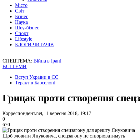
Місто
Світ
Бізнес
Наука
Шоу-бізнес
Спорт
Lifestyle
БЛОГИ ЧИТАЧІВ
СПЕЦТЕМА:
Війна в Ірані
ВСІ ТЕМИ
Вступ України в ЄС
Теракт в Барселоні
Грицак проти створення спец
Корреспондент.net, 1 вересня 2018, 19:17
0
670
Щоб зловити Януковича, спецзагону не створюватимуть