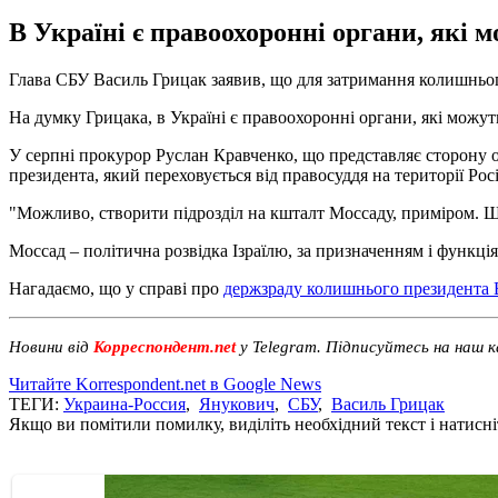
В Україні є правоохоронні органи, які 
Глава СБУ Василь Грицак заявив, що для затримання колишньог
На думку Грицака, в Україні є правоохоронні органи, які можу
У серпні прокурор Руслан Кравченко, що представляє сторону 
президента, який переховується від правосуддя на території Росі
"Можливо, створити підрозділ на кшталт Моссаду, приміром. Щ
Моссад – політична розвідка Ізраїлю, за призначенням і функці
Нагадаємо, що у справі про
держзраду колишнього президента 
Новини від
Корреспондент.net
у Telegram. Підписуйтесь на наш 
Читайте Korrespondent.net в Google News
ТЕГИ:
Украина-Россия
,
Янукович
,
СБУ
,
Василь Грицак
Якщо ви помітили помилку, виділіть необхідний текст і натисніт