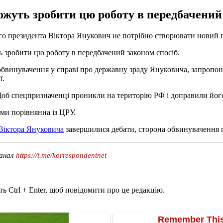
можуть зробити цю роботу в передбачений
о президента Віктора Янукович не потрібно створювати новий п
ть зробити цю роботу в передбачений законом спосіб.
обвинувачення у справі про державну зраду Януковича, запропо
ї.
об спецпризначенці проникли на територію РФ і доправили його 
ями порівнянна із ЦРУ.
Віктора Януковича
завершилися дебати, сторона обвинувачення п
канал
https://t.me/korrespondentnet
ь Ctrl + Enter, щоб повідомити про це редакцію.