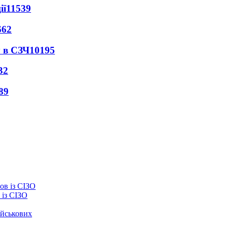
ії
11539
662
 в СЗЧ
10195
32
89
із СІЗО
ійськових