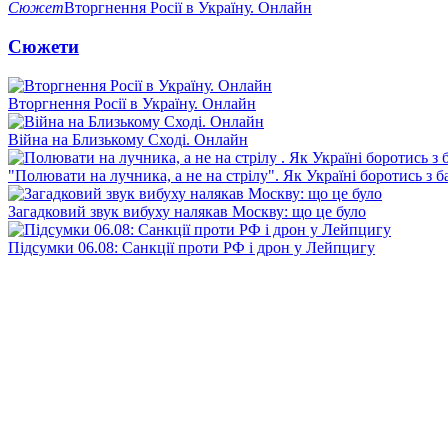
Сюжет
Вторгнення Росії в Україну. Онлайн
Сюжети
Вторгнення Росії в Україну. Онлайн
Війна на Близькому Сході. Онлайн
"Полювати на лучника, а не на стрілу". Як Україні боротись з 
Загадковий звук вибуху налякав Москву: що це було
Підсумки 06.08: Санкції проти РФ і дрон у Лейпцигу