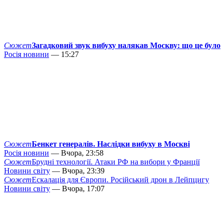
Сюжет
Загадковий звук вибуху налякав Москву: що це було
Росія новини
— 15:27
Сюжет
Бенкет генералів. Наслідки вибуху в Москві
Росія новини
— Вчора, 23:58
Сюжет
Брудні технології. Атаки РФ на вибори у Франції
Новини світу
— Вчора, 23:39
Сюжет
Ескалація для Європи. Російський дрон в Лейпцигу
Новини світу
— Вчора, 17:07