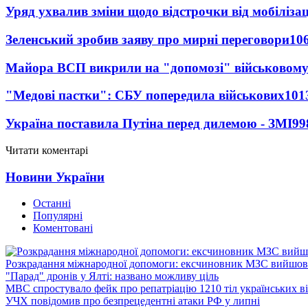
Уряд ухвалив зміни щодо відстрочки від мобілізац
Зеленський зробив заяву про мирні переговори
10
Майора ВСП викрили на "допомозі" військовому
"Медові пастки": СБУ попередила військових
101
Україна поставила Путіна перед дилемою - ЗМІ
99
Читати коментарі
Новини України
Останні
Популярні
Коментовані
Розкрадання міжнародної допомоги: ексчиновник МЗС вийшов 
"Парад" дронів у Ялті: названо можливу ціль
МВС спростувало фейк про репатріацію 1210 тіл українських в
УЧХ повідомив про безпрецедентні атаки РФ у липні