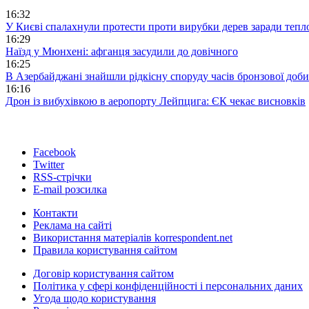
16:32
У Києві спалахнули протести проти вирубки дерев заради тепл
16:29
Наїзд у Мюнхені: афганця засудили до довічного
16:25
В Азербайджані знайшли рідкісну споруду часів бронзової доби
16:16
Дрон із вибухівкою в аеропорту Лейпцига: ЄК чекає висновків
Facebook
Twitter
RSS-стрічки
E-mail розсилка
Контакти
Реклама на сайті
Використання матеріалів korrespondent.net
Правила користування сайтом
Договір користування сайтом
Політика у сфері конфіденційності і персональних даних
Угода щодо користування