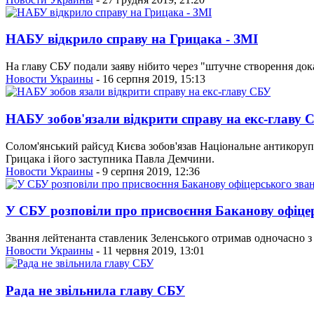
НАБУ відкрило справу на Грицака - ЗМІ
На главу СБУ подали заяву нібито через "штучне створення док
Новости Украины
- 16 серпня 2019, 15:13
НАБУ зобов'язали відкрити справу на екс-главу 
Солом'янський райсуд Києва зобов'язав Національне антикору
Грицака і його заступника Павла Демчини.
Новости Украины
- 9 серпня 2019, 12:36
У СБУ розповіли про присвоєння Баканову офіце
Звання лейтенанта ставленик Зеленського отримав одночасно з
Новости Украины
- 11 червня 2019, 13:01
Рада не звільнила главу СБУ