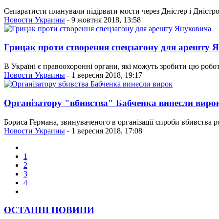
Сепаратисти планували підірвати мости через Дністер і Дністро
Новости Украины
- 9 жовтня 2018, 13:58
Грицак проти створення спецзагону для арешту 
В Україні є правоохоронні органи, які можуть зробити цю робо
Новости Украины
- 1 вересня 2018, 19:17
Організатору "вбивства" Бабченка винесли виро
Бориса Германа, звинуваченого в організації спроби вбивства р
Новости Украины
- 1 вересня 2018, 17:08
1
2
3
4
ОСТАННІ НОВИНИ