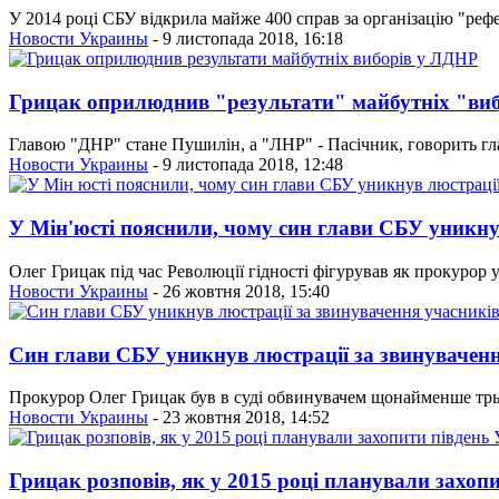
У 2014 році СБУ відкрила майже 400 справ за організацію "рефе
Новости Украины
- 9 листопада 2018, 16:18
Грицак оприлюднив "результати" майбутніх "ви
Главою "ДНР" стане Пушилін, а "ЛНР" - Пасічник, говорить гл
Новости Украины
- 9 листопада 2018, 12:48
У Мін'юсті пояснили, чому син глави СБУ уникну
Олег Грицак під час Революції гідності фігурував як прокурор у
Новости Украины
- 26 жовтня 2018, 15:40
Син глави СБУ уникнув люстрації за звинувачен
Прокурор Олег Грицак був в суді обвинувачем щонайменше трьо
Новости Украины
- 23 жовтня 2018, 14:52
Грицак розповів, як у 2015 році планували захоп