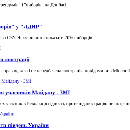
рендумів" і "виборів" на Донбасі.
борів" у "ЛДНР"
ава СБУ. Явку повинні показати 70% виборців.
в люстрації
 справах, за які не передбачена люстрація, повідомили в Мін'юсті
ня учасників Майдану - ЗМІ
х учасників Революції гідності, проте під люстрацію не потрап
ити південь України