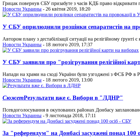
Грицак повернув СБУ призабуте з часів КДБ право відкривати 
Новости Украины
- 26 квітня 2019, 18:20
У СБУ оприлюднили розцінки сепаратистів на про
Автором плану з дестабілізації ситуації на релігійному ґрунті
Новости Украины
- 18 лютого 2019, 17:37
У СБУ заявили про "розігрування релігійної кар
Напади на храми на сході України були узгоджені з ФСБ РФ в Р
Новости Украины
- 18 лютого 2019, 13:00
Сюжет
Результати вже є. Вибори в "ЛДНР"
Псевдоголосування в окупованих районах Донбасу заплановано н
Новости Украины
- 9 листопада 2018, 17:11
За "референдум" на Донбасі засуджені понад 100 о