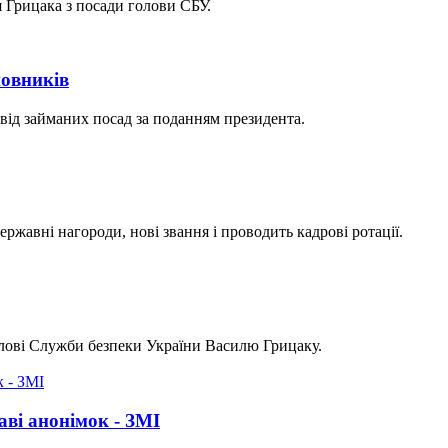
 Грицака з посади голови СБУ.
новників
від займаних посад за поданням президента.
ржавні нагороди, нові звання і проводить кадрові ротації.
лові Служби безпеки України Василю Грицаку.
аві анонімок - ЗМІ