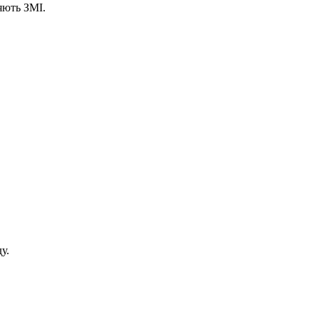
яють ЗМІ.
у.