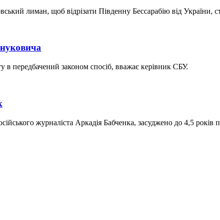
вський лиман, щоб відрізати Південну Бессарабію від України, с
Януковича
ту в передбачений законом спосіб, вважає керівник СБУ.
к
осійського журналіста Аркадія Бабченка, засуджено до 4,5 років