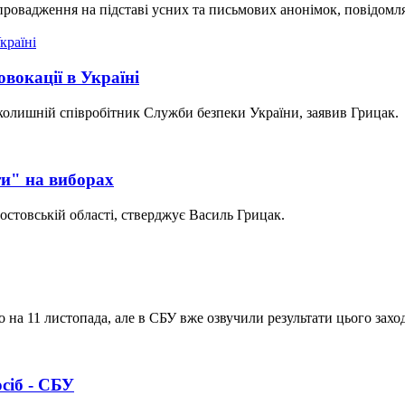
провадження на підставі усних та письмових анонімок, повідомл
вокації в Україні
 є колишній співробітник Служби безпеки України, заявив Грицак.
ти" на виборах
остовській області, стверджує Василь Грицак.
а 11 листопада, але в СБУ вже озвучили результати цього заход
сіб - СБУ