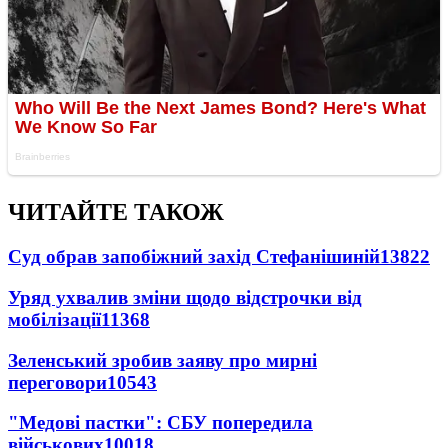
ЧИТАЙТЕ ТАКОЖ
Суд обрав запобіжний захід Стефанішиній
13822
Уряд ухвалив зміни щодо відстрочки від
мобілізації
11368
Зеленський зробив заяву про мирні
переговори
10543
"Медові пастки": СБУ попередила
військових
10018