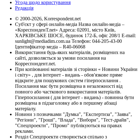
Угода щодо користування
Редакція
© 2000-2026, Korrespondent.net
Суб'єкт у сфері онлайн-медіа Назва онлайн-медіа –
«КореспонденТ.net» Адреса: 02091, місто Київ,
ХАРКІВСЬКЕ ШОСЕ, будинок 172-Б, офіс 208/1 E-mail:
sunlight@mediadim.com.ua
Телефон: 044-205-43-00
Ідентифікатор медіа – R40-06068
Використання будь-яких матеріалів, розміщених на
сайті, дозволяється за умови посилання на
Корреспондент.net.
При копіюванні матеріалів зі сторінки « Новини України
і світу» , для інтернет - видань - обов'язкове пряме
відкрите для пошукових систем гіперпосилання .
Посилання має бути розміщена в незалежності від
повного або часткового використання матеріалів.
Гіперпосилання ( для інтернет - видань) - повинна бути
розміщена в підзаголовку або в першому абзаці
матеріалу.
Новини з позначками "Думка", "Експертиза", "Заява",
"Регіони", "Гроші", "Влада", "Вибори", "Тест-драйв",
"Спецпроекти", "Промо" публікуються на правах
реклами.
Розділ Спецпроекти створюється спільно з