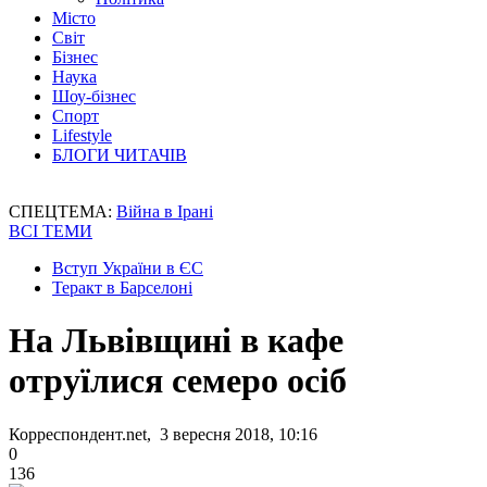
Місто
Світ
Бізнес
Наука
Шоу-бізнес
Спорт
Lifestyle
БЛОГИ ЧИТАЧІВ
СПЕЦТЕМА:
Війна в Ірані
ВСІ ТЕМИ
Вступ України в ЄС
Теракт в Барселоні
На Львівщині в кафе
отруїлися семеро осіб
Корреспондент.net, 3 вересня 2018, 10:16
0
136