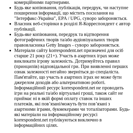
комерційними партнерами.
Будь яке копіювання, публікація, передрук, чи наступне
поширення інформації, що містить посилання на
"Інтерфакс-Україна", EPA / UPG, суворо забороняється.
Власник веб-сторінки в розділі Я-Корреспондент є автор
публікації.
Будь-яке копіювання, передрук та відтворення
фотографічних творів та/або аудіовізуальних творів
правовласника Getty Images - суворо забороняється.
Матеріали сайту korrespondent.net призначені для осіб
старше 21 року (21+). Участь в азартних іграх може
викликати ігрову залежність. Дотримуйтесь правил
(принципів) відповідальної гри. При виявленні перших
ознак залежності негайно зверніться до спеціаліста.
Пам'ятайте, що участь в азартних іграх не може бути
джерелом доходів або альтернативою роботі.
Інформаційний ресурс korrespondent.net не проводить
ігри на реальні та/або віртуальні гроші, також сайт не
приймає ні в якій формі оплату ставок та інших
платежів, які пов’язані/можуть бути пов’язані з
азартними іграми, букмекерами чи тоталізаторами. Будь-
які матеріали на інформаційному ресурсі
korrespondent.net публікуються виключно в
інформаційних цілях.