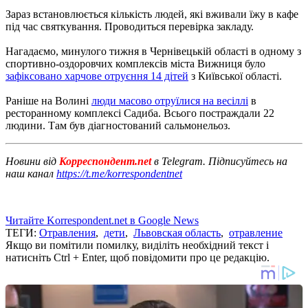
Зараз встановлюється кількість людей, які вживали їжу в кафе
під час святкування. Проводиться перевірка закладу.
Нагадаємо, минулого тижня в Чернівецькій області в одному з
спортивно-оздоровчих комплексів міста Вижниця було
зафіксовано харчове отруєння 14 дітей
з Київської області.
Раніше на Волині
люди масово отруїлися на весіллі
в
ресторанному комплексі Садиба. Всього постраждали 22
людини. Там був діагностований сальмонельоз.
Новини від
Корреспондент.net
в Telegram. Підписуйтесь на
наш канал
https://t.me/korrespondentnet
Читайте Korrespondent.net в Google News
ТЕГИ:
Отравления
,
дети
,
Львовская область
,
отравление
Якщо ви помітили помилку, виділіть необхідний текст і
натисніть Ctrl + Enter, щоб повідомити про це редакцію.