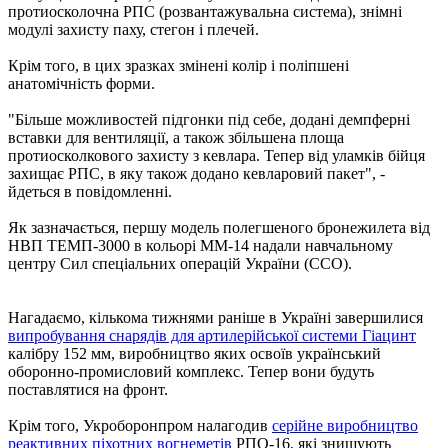
протиосколочна РПС (розвантажувальна система), знімні
модулі захисту паху, стегон і плечей.
Крім того, в цих зразках змінені колір і поліпшені
анатомічність форми.
"Більше можливостей підгонки під себе, додані демпферні
вставки для вентиляції, а також збільшена площа
протиосколкового захисту з кевлара. Тепер від уламків бійця
захищає РПС, в яку також додано кевларовий пакет", -
йдеться в повідомленні.
Як зазначається, першу модель полегшеного бронежилета від
НВП ТЕМП-3000 в кольорі ММ-14 надали навчальному
центру Сил спеціальних операцій України (ССО).
Нагадаємо, кількома тижнями раніше в Україні завершилися
випробування снарядів для артилерійської системи Гіацинт
калібру 152 мм, виробництво яких освоїв український
оборонно-промисловий комплекс. Тепер вони будуть
поставлятися на фронт.
Крім того, Укроборонпром налагодив
серійне виробництво
реактивних піхотних вогнеметів
РПО-16, які знищують