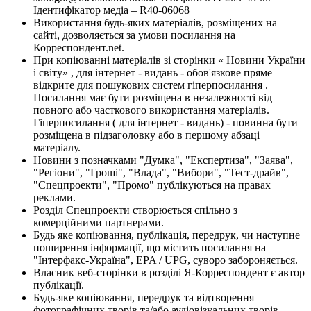
Ідентифікатор медіа – R40-06068
Використання будь-яких матеріалів, розміщених на
сайті, дозволяється за умови посилання на
Корреспондент.net.
При копіюванні матеріалів зі сторінки « Новини України
і світу» , для інтернет - видань - обов'язкове пряме
відкрите для пошукових систем гіперпосилання .
Посилання має бути розміщена в незалежності від
повного або часткового використання матеріалів.
Гіперпосилання ( для інтернет - видань) - повинна бути
розміщена в підзаголовку або в першому абзаці
матеріалу.
Новини з позначками "Думка", "Експертиза", "Заява",
"Регіони", "Гроші", "Влада", "Вибори", "Тест-драйв",
"Спецпроекти", "Промо" публікуються на правах
реклами.
Розділ Спецпроекти створюється спільно з
комерційними партнерами.
Будь яке копіювання, публікація, передрук, чи наступне
поширення інформації, що містить посилання на
"Інтерфакс-Україна", EPA / UPG, суворо забороняється.
Власник веб-сторінки в розділі Я-Корреспондент є автор
публікації.
Будь-яке копіювання, передрук та відтворення
фотографічних творів та/або аудіовізуальних творів