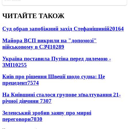
ЧИТАЙТЕ ТАКОЖ
Суд обрав запобіжний захід Стефанішиній
20164
Майора ВСП викрили на "допомозі"
військовому в СЗЧ
10289
Україна поставила Путіна перед дилемою -
ЗМІ
10255
Київ про рішення Швеції щодо судна: Це
прецедент
7574
На Київщині сталося групове зґвалтування 21-
річної дівчини
7307
Зеленський зробив заяву про мирні
переговори
7030