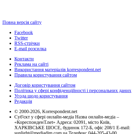
Повна версія сайту
Facebook
Twitter
RSS-стрічки
E-mail розсилка
Контакти
Реклама на сайті
Використання матеріалів korrespondent.net
Правила користування сайтом
Договір користування сайтом
Політика у сфері конфіденційності і персональних даних
Угода щодо користування
Редакція
© 2000-2026, Korrespondent.net
Суб'єкт у сфері онлайн-медіа Назва онлайн-медіа –
«КореспонденТ.net» Адреса: 02091, місто Київ,
ХАРКІВСЬКЕ ШОСЕ, будинок 172-Б, офіс 208/1 E-mail:
sunlight@mediadim.com.ua
Телефон: 044-205-43-00