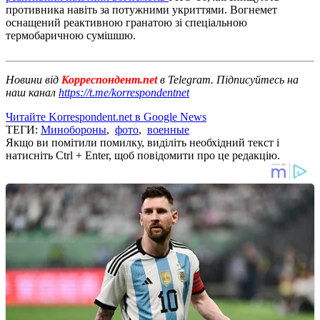
противника навіть за потужними укриттями. Вогнемет
оснащений реактивною гранатою зі спеціальною
термобаричною сумішшю.
Новини від
Корреспондент.net
в Telegram. Підписуйтесь на
наш канал
https://t.me/korrespondentnet
Читайте Korrespondent.net в Google News
ТЕГИ:
Минобороны
,
фото
,
военные
Якщо ви помітили помилку, виділіть необхідний текст і
натисніть Ctrl + Enter, щоб повідомити про це редакцію.