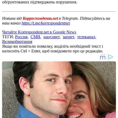
обґрунтованих підтверджень порушення.
Новини від
Корреспондент.net
в Telegram. Підписуйтесь на
наш канал
https://t.me/korrespondentnet
Читайте Korrespondent.net в Google News
ТЕГИ:
Россия
,
СМИ
,
нацсовет
,
запрет
,
телеканал
,
Великобритания
Якщо ви помітили помилку, виділіть необхідний текст і
натисніть Ctrl + Enter, щоб повідомити про це редакцію.