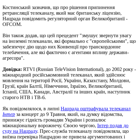
Костинський зазначив, що про рішення припинення
ретрансляції телеканалу, який має британську ліцензію,
Нацрада повідомить регуляторний орган Великобританії -
OFCOM.
Він також додав, що цей прецедент "змушує звернути увагу
на іноземні телеканали, які формально є "європейськими", що
забезпечує дію щодо них Конвенції про транскордонне
телебачення, але які фактично є агентами впливу держави-
агресора".
Довідка:
RTVI (Russian TeleVision International), до 2002 року -
міжнародний російськомовний телеканал, який здійснює
мовлення на території Росії, України, Казахстану, Молдови,
Грузії, країн Балтії, Німеччини, Ізраїлю, Великобританії,
Іспанії, США, Канади, Австралії та інших країн, наступник
старого НТВ і ТВ-6.
Як повідомлялося, в липні
Нацрада оштрафувала телеканал
Інтер
за концерт до 9 Травня, який, на думку відомства,
принижує гідність громадян України і розпалює
міжнаціональну ворожнечу. Своєю чергою,
Інтер подав до
суду на Нацраду
. Прес-служба телеканалу повідомляла, що
виїзна перевірка Нацрадою не привела аргументованих і