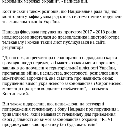
кабельних мережах України", - написав він.
Костинський також розповів, що Національна рада під час
моніторингу зафіксувала ряд ознак систематичних порушень
телеканалом законів України.
Нацрада фіксувала порушення протягом 2017 - 2018 років,
неодноразово зверталася до правовласника і дистриб'ютора
телеканалу і кожен такий лист публікувався на сайті
регулятора.
"До того ж, до регулятора неодноразово надходили скарги
громадян щодо передач, які мають ознаки мови ворожнечі,
закликів до порушення територіальної цілісності України,
пропаганди війни, насильства, жорстокості, розпалювання
міжетнічної ворожнечі, яка свідчить про наявність ознак
порушення вимог українського законодавства і Європейської
конвенції про транскордонне телебачення", - зазначив
Костинський.
Він також підкреслив, що, незважаючи на регулярні
попередження телеканалу з боку Нацради про порушення і
тривалий час, який надавався телеканалу для приведення
своєї діяльності до вимог законодавства України, "RTVI
продовжував свою практику без будь-яких змін".