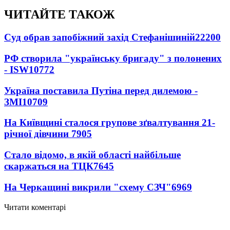
ЧИТАЙТЕ ТАКОЖ
Суд обрав запобіжний захід Стефанішиній
22200
РФ створила "українську бригаду" з полонених
- ISW
10772
Україна поставила Путіна перед дилемою -
ЗМІ
10709
На Київщині сталося групове зґвалтування 21-
річної дівчини
7905
Стало відомо, в якій області найбільше
скаржаться на ТЦК
7645
На Черкащині викрили "схему СЗЧ"
6969
Читати коментарі