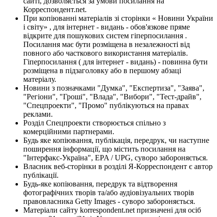
сайті, дозволяється за умови посилання на
Корреспондент.net.
При копіюванні матеріалів зі сторінки « Новини України
і світу» , для інтернет - видань - обов'язкове пряме
відкрите для пошукових систем гіперпосилання .
Посилання має бути розміщена в незалежності від
повного або часткового використання матеріалів.
Гіперпосилання ( для інтернет - видань) - повинна бути
розміщена в підзаголовку або в першому абзаці
матеріалу.
Новини з позначками "Думка", "Експертиза", "Заява",
"Регіони", "Гроші", "Влада", "Вибори", "Тест-драйв",
"Спецпроекти", "Промо" публікуються на правах
реклами.
Розділ Спецпроекти створюється спільно з
комерційними партнерами.
Будь яке копіювання, публікація, передрук, чи наступне
поширення інформації, що містить посилання на
"Інтерфакс-Україна", EPA / UPG, суворо забороняється.
Власник веб-сторінки в розділі Я-Корреспондент є автор
публікації.
Будь-яке копіювання, передрук та відтворення
фотографічних творів та/або аудіовізуальних творів
правовласника Getty Images - суворо забороняється.
Матеріали сайту korrespondent.net призначені для осіб