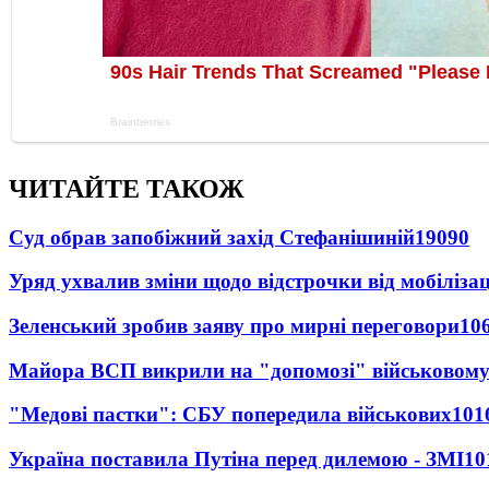
ЧИТАЙТЕ ТАКОЖ
Суд обрав запобіжний захід Стефанішиній
19090
Уряд ухвалив зміни щодо відстрочки від мобілізац
Зеленський зробив заяву про мирні переговори
10
Майора ВСП викрили на "допомозі" військовому
"Медові пастки": СБУ попередила військових
101
Україна поставила Путіна перед дилемою - ЗМІ
10