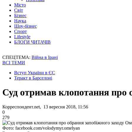
Місто
Світ
Бізнес
Наука
Шоу-бізнес
Спорт
Lifestyle
БЛОГИ ЧИТАЧІВ
СПЕЦТЕМА:
Війна в Ірані
ВСІ ТЕМИ
Вступ України в ЄС
Теракт в Барселоні
Суд отримав клопотання про 
Корреспондент.net, 13 вересня 2018, 11:56
0
279
Фото: facebook.com/volodymyr.omelyan