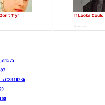
ії
11575
697
 в СЗЧ
10236
60
108