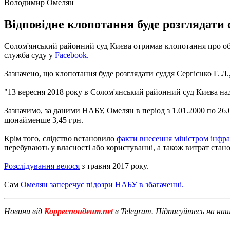
Володимир Омелян
Відповідне клопотання буде розглядати с
Солом'янський районний суд Києва отримав клопотання про обр
служба суду у
Facebook
.
Зазначено, що клопотання буде розглядати суддя Сергієнко Г. Л.,
"13 вересня 2018 року в Солом'янський районний суд Києва над
Зазначимо, за даними НАБУ, Омелян в період з 1.01.2000 по 26.0
щонайменше 3,45 грн.
Крім того, слідство встановило
факти внесення міністром інфр
перебувають у власності або користуванні, а також витрат стан
Розслідування велося
з травня 2017 року.
Сам
Омелян заперечує підозри НАБУ в збагаченні.
Новини від
Корреспондент.net
в Telegram. Підписуйтесь на на