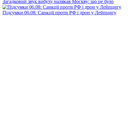
Загадковий звук вибуху налякав Москву: що це було
Підсумки 06.08: Санкції проти РФ і дрон у Лейпцигу