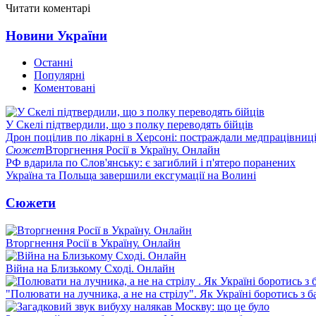
Читати коментарі
Новини України
Останні
Популярні
Коментовані
У Скелі підтвердили, що з полку переводять бійців
Дрон поцілив по лікарні в Херсоні: постраждали медпрацівниц
Сюжет
Вторгнення Росії в Україну. Онлайн
РФ вдарила по Слов'янську: є загиблий і п'ятеро поранених
Україна та Польща завершили ексгумації на Волині
Сюжети
Вторгнення Росії в Україну. Онлайн
Війна на Близькому Сході. Онлайн
"Полювати на лучника, а не на стрілу". Як Україні боротись з 