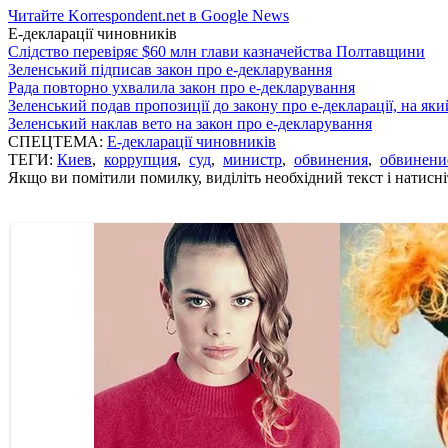
Читайте Korrespondent.net в Google News
Е-декларації чиновників
Слідство перевіряє $60 млн глави казначейства Полтавщини
Зеленський підписав закон про е-декларування
Рада повторно ухвалила закон про е-декларування
Зеленський подав пропозиції до закону про е-декларації, на яки
Зеленський наклав вето на закон про е-декларування
СПЕЦТЕМА:
Е-декларації чиновників
ТЕГИ:
Киев
,
коррупция
,
суд
,
министр
,
обвинения
,
обвинени
Якщо ви помітили помилку, виділіть необхідний текст і натисніт