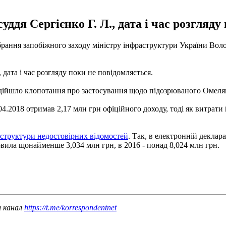
уддя Сергієнко Г. Л., дата і час розгляду
ання запобіжного заходу міністру інфраструктури України Волод
 дата і час розгляду поки не повідомляється.
ійшло клопотання про застосування щодо підозрюваного Омеляна 
4.2018 отримав 2,17 млн ​​грн офіційного доходу, тоді як витрати
аструктури недостовірних відомостей
. Так, в електронній деклара
овила щонайменше 3,034 млн грн, в 2016 - понад 8,024 млн грн.
ш канал
https://t.me/korrespondentnet