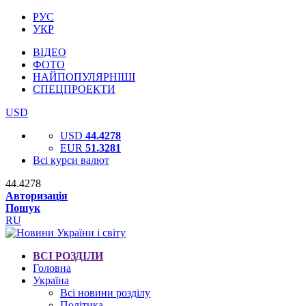
РУС
УКР
ВІДЕО
ФОТО
НАЙПОПУЛЯРНІШІ
СПЕЦПРОЕКТИ
USD
USD
44.4278
EUR
51.3281
Всі курси валют
44.4278
Авторизація
Пошук
RU
ВСІ РОЗДІЛИ
Головна
Україна
Всі новини розділу
Політика