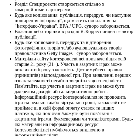
Розділ Спецпроекти створюється спільно з
комерційними партнерами.
Будь яке копіювання, публікація, передрук, чи наступне
поширення інформації, що містить посилання на
"Інтерфакс-Україна", EPA / UPG, суворо забороняється.
Власник веб-сторінки в розділі Я-Корреспондент є автор
публікації.
Будь-яке копіювання, передрук та відтворення
фотографічних творів та/або аудіовізуальних творів
правовласника Getty Images - суворо забороняється.
Матеріали сайту korrespondent.net призначені для осіб
старше 21 року (21+). Участь в азартних іграх може
викликати ігрову залежність. Дотримуйтесь правил
(принципів) відповідальної гри. При виявленні перших
ознак залежності негайно зверніться до спеціаліста.
Пам'ятайте, що участь в азартних іграх не може бути
джерелом доходів або альтернативою роботі.
Інформаційний ресурс korrespondent.net не проводить
ігри на реальні та/або віртуальні гроші, також сайт не
приймає ні в якій формі оплату ставок та інших
платежів, які пов’язані/можуть бути пов’язані з
азартними іграми, букмекерами чи тоталізаторами. Будь-
які матеріали на інформаційному ресурсі
korrespondent.net публікуються виключно в
інформаційних цілях.