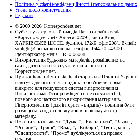
Політика у сфері конфіденційності і персональних даних
Угода щодо користування
Редакція
© 2000-2026, Korrespondent.net
Суб'єкт у сфері онлайн-медіа Назва онлайн-медіа –
«КореспонденТ.net» Адреса: 02091, місто Київ,
ХАРКІВСЬКЕ ШОСЕ, будинок 172-Б, офіс 208/1 E-mail:
sunlight@mediadim.com.ua
Телефон: 044-205-43-00
Ідентифікатор медіа – R40-06068
Використання будь-яких матеріалів, розміщених на
сайті, дозволяється за умови посилання на
Корреспондент.net.
При копіюванні матеріалів зі сторінки « Новини України
і світу» , для інтернет - видань - обов'язкове пряме
відкрите для пошукових систем гіперпосилання .
Посилання має бути розміщена в незалежності від
повного або часткового використання матеріалів.
Гіперпосилання ( для інтернет - видань) - повинна бути
розміщена в підзаголовку або в першому абзаці
матеріалу.
Новини з позначками "Думка", "Експертиза", "Заява",
"Регіони", "Гроші", "Влада", "Вибори", "Тест-драйв",
"Спецпроекти", "Промо" публікуються на правах
реклами.