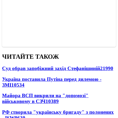
ЧИТАЙТЕ ТАКОЖ
Суд обрав запобіжний захід Стефанішиній
21990
Україна поставила Путіна перед дилемою -
ЗМІ
10534
Майора ВСП викрили на "допомозі"
військовому в СЗЧ
10389
РФ створила "українську бригаду" з полонених
- ISW
9630