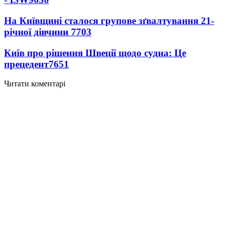
На Київщині сталося групове зґвалтування 21-
річної дівчини
7703
Київ про рішення Швеції щодо судна: Це
прецедент
7651
Читати коментарі