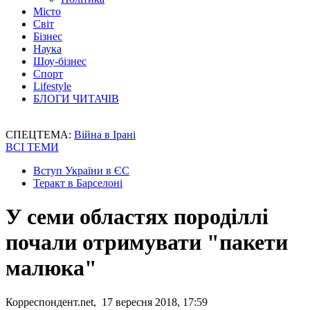
Місто
Світ
Бізнес
Наука
Шоу-бізнес
Спорт
Lifestyle
БЛОГИ ЧИТАЧІВ
СПЕЦТЕМА:
Війна в Ірані
ВСІ ТЕМИ
Вступ України в ЄС
Теракт в Барселоні
У семи областях породіллі
почали отримувати "пакети
малюка"
Корреспондент.net, 17 вересня 2018, 17:59