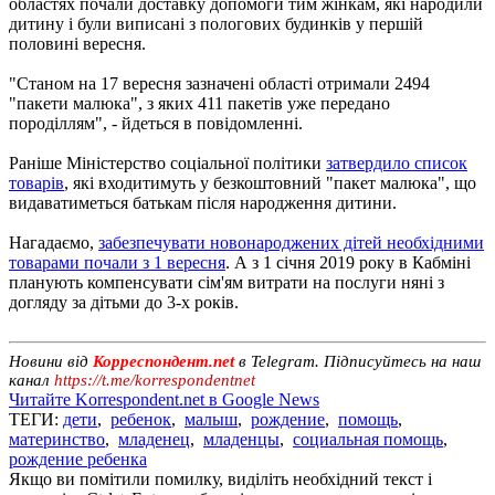
областях почали доставку допомоги тим жінкам, які народили
дитину і були виписані з пологових будинків у першій
половині вересня.
"Станом на 17 вересня зазначені області отримали 2494
"пакети малюка", з яких 411 пакетів уже передано
породіллям", - йдеться в повідомленні.
Раніше Міністерство соціальної політики
затвердило список
товарів
, які входитимуть у безкоштовний "пакет малюка", що
видаватиметься батькам після народження дитини.
Нагадаємо,
забезпечувати новонароджених дітей необхідними
товарами почали з 1 вересня
. А з 1 січня 2019 року в Кабміні
планують компенсувати сім'ям витрати на послуги няні з
догляду за дітьми до 3-х років.
Новини від
Корреспондент.net
в Telegram. Підписуйтесь на наш
канал
https://t.me/korrespondentnet
Читайте Korrespondent.net в Google News
ТЕГИ:
дети
,
ребенок
,
малыш
,
рождение
,
помощь
,
материнство
,
младенец
,
младенцы
,
социальная помощь
,
рождение ребенка
Якщо ви помітили помилку, виділіть необхідний текст і