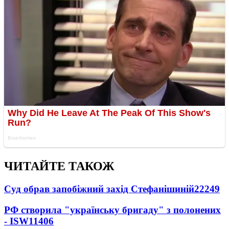
ЧИТАЙТЕ ТАКОЖ
Суд обрав запобіжний захід Стефанішиній
22249
РФ створила "українську бригаду" з полонених
- ISW
11406