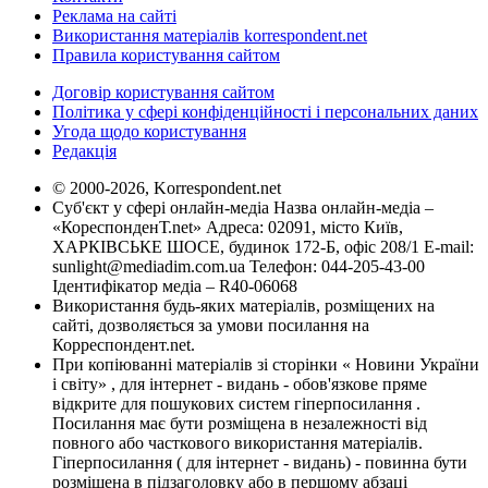
Реклама на сайті
Використання матеріалів korrespondent.net
Правила користування сайтом
Договір користування сайтом
Політика у сфері конфіденційності і персональних даних
Угода щодо користування
Редакція
© 2000-2026, Korrespondent.net
Суб'єкт у сфері онлайн-медіа Назва онлайн-медіа –
«КореспонденТ.net» Адреса: 02091, місто Київ,
ХАРКІВСЬКЕ ШОСЕ, будинок 172-Б, офіс 208/1 E-mail:
sunlight@mediadim.com.ua
Телефон: 044-205-43-00
Ідентифікатор медіа – R40-06068
Використання будь-яких матеріалів, розміщених на
сайті, дозволяється за умови посилання на
Корреспондент.net.
При копіюванні матеріалів зі сторінки « Новини України
і світу» , для інтернет - видань - обов'язкове пряме
відкрите для пошукових систем гіперпосилання .
Посилання має бути розміщена в незалежності від
повного або часткового використання матеріалів.
Гіперпосилання ( для інтернет - видань) - повинна бути
розміщена в підзаголовку або в першому абзаці