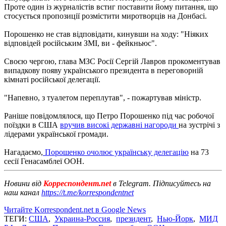
Проте один із журналістів встиг поставити йому питання, що
стосується пропозиції розмістити миротворців на Донбасі.
Порошенко не став відповідати, кинувши на ходу: "Ніяких
відповідей російським ЗМІ, ви - фейкньюс".
Своєю чергою, глава МЗС Росії Сергій Лавров прокоментував
випадкову появу українського президента в переговорній
кімнаті російської делегації.
"Напевно, з туалетом переплутав", - пожартував міністр.
Раніше повідомлялося, що Петро Порошенко під час робочої
поїздки в США
вручив високі державні нагороди
на зустрічі з
лідерами української громади.
Нагадаємо,
Порошенко очолює українську делегацію
на 73
сесії Генасамблеї ООН.
Новини від
Корреспондент.net
в Telegram. Підписуйтесь на
наш канал
https://t.me/korrespondentnet
Читайте Korrespondent.net в Google News
ТЕГИ:
США
,
Украина-Россия
,
президент
,
Нью-Йорк
,
МИД