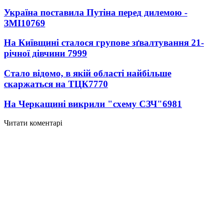
Україна поставила Путіна перед дилемою -
ЗМІ
10769
На Київщині сталося групове зґвалтування 21-
річної дівчини
7999
Стало відомо, в якій області найбільше
скаржаться на ТЦК
7770
На Черкащині викрили "схему СЗЧ"
6981
Читати коментарі