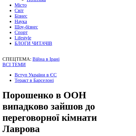
Місто
Світ
Бізнес
Наука
Шоу-бізнес
Спорт
Lifestyle
БЛОГИ ЧИТАЧІВ
СПЕЦТЕМА:
Війна в Ірані
ВСІ ТЕМИ
Вступ України в ЄС
Теракт в Барселоні
Порошенко в ООН
випадково зайшов до
переговорної кімнати
Лаврова