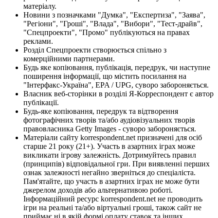
матеріалу.
Новини з позначками "Думка", "Експертиза", "Заява",
"Регіони", "Гроші", "Влада", "Вибори", "Тест-драйв",
"Спецпроекти", "Промо" публікуються на правах
реклами.
Розділ Спецпроекти створюється спільно з
комерційними партнерами.
Будь яке копіювання, публікація, передрук, чи наступне
поширення інформації, що містить посилання на
"Інтерфакс-Україна", EPA / UPG, суворо забороняється.
Власник веб-сторінки в розділі Я-Корреспондент є автор
публікації.
Будь-яке копіювання, передрук та відтворення
фотографічних творів та/або аудіовізуальних творів
правовласника Getty Images - суворо забороняється.
Матеріали сайту korrespondent.net призначені для осіб
старше 21 року (21+). Участь в азартних іграх може
викликати ігрову залежність. Дотримуйтесь правил
(принципів) відповідальної гри. При виявленні перших
ознак залежності негайно зверніться до спеціаліста.
Пам'ятайте, що участь в азартних іграх не може бути
джерелом доходів або альтернативою роботі.
Інформаційний ресурс korrespondent.net не проводить
ігри на реальні та/або віртуальні гроші, також сайт не
приймає ні в якій формі оплату ставок та інших