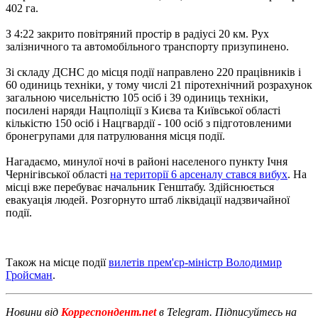
402 га.
З 4:22 закрито повітряний простір в радіусі 20 км. Рух
залізничного та автомобільного транспорту призупинено.
Зі складу ДСНС до місця події направлено 220 працівників і
60 одиниць техніки, у тому числі 21 піротехнічний розрахунок
загальною чисельністю 105 осіб і 39 одиниць техніки,
посилені наряди Нацполіції з Києва та Київської області
кількістю 150 осіб і Нацгвардії - 100 осіб з підготовленими
бронегрупами для патрулювання місця події.
Нагадаємо, минулої ночі в районі населеного пункту Ічня
Чернігівської області
на території 6 арсеналу стався вибух
. На
місці вже перебуває начальник Генштабу. Здійснюється
евакуація людей. Розгорнуто штаб ліквідації надзвичайної
події.
Також на місце події
вилетів прем'єр-міністр Володимир
Гройсман
.
Новини від
Корреспондент.net
в Telegram. Підписуйтесь на