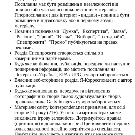
Посилання має бути розміщена в незалежності від
повного або часткового використання матеріалів.
Гіперпосилання ( для інтернет - видань) - повинна бути
розміщена в підзаголовку або в першому абзаці
матеріалу.
Новини з позначками "Думка", "Експертиза", "Заява",
"Регіони", "Гроші", "Влада", "Вибори", "Тест-драйв",
"Спецпроекти", "Промо" публікуються на правах
реклами.
Розділ Спецпроекти створюється спільно з
комерційними партнерами.
Будь яке копіювання, публікація, передрук, чи наступне
поширення інформації, що містить посилання на
"Інтерфакс-Україна", EPA / UPG, суворо забороняється.
Власник веб-сторінки в розділі Я-Корреспондент є автор
публікації.
Будь-яке копіювання, передрук та відтворення
фотографічних творів та/або аудіовізуальних творів
правовласника Getty Images - суворо забороняється.
Матеріали сайту korrespondent.net призначені для осіб
старше 21 року (21+). Участь в азартних іграх може
викликати ігрову залежність. Дотримуйтесь правил
(принципів) відповідальної гри. При виявленні перших
ознак залежності негайно зверніться до спеціаліста.
Пам'ятайте, що участь в азартних іграх не може бути