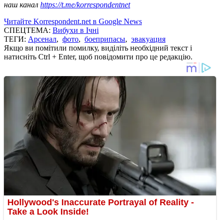
наш канал
https://t.me/korrespondentnet
Читайте Korrespondent.net в Google News
СПЕЦТЕМА:
Вибухи в Ічні
ТЕГИ:
Арсенал
,
фото
,
боеприпасы
,
эвакуация
Якщо ви помітили помилку, виділіть необхідний текст і
натисніть Ctrl + Enter, щоб повідомити про це редакцію.