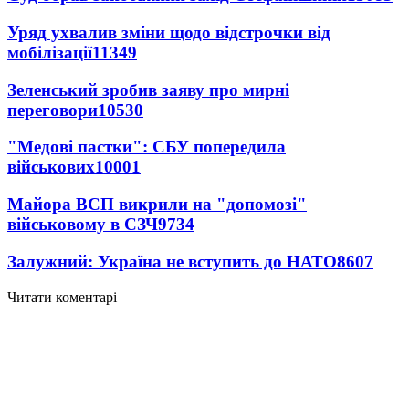
Уряд ухвалив зміни щодо відстрочки від
мобілізації
11349
Зеленський зробив заяву про мирні
переговори
10530
"Медові пастки": СБУ попередила
військових
10001
Майора ВСП викрили на "допомозі"
військовому в СЗЧ
9734
Залужний: Україна не вступить до НАТО
8607
Читати коментарі