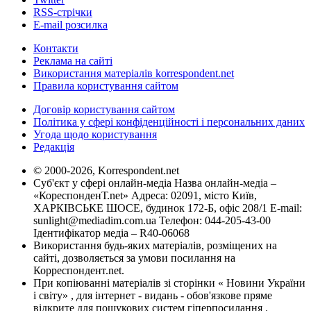
RSS-стрічки
E-mail розсилка
Контакти
Реклама на сайті
Використання матеріалів korrespondent.net
Правила користування сайтом
Договір користування сайтом
Політика у сфері конфіденційності і персональних даних
Угода щодо користування
Редакція
© 2000-2026, Korrespondent.net
Суб'єкт у сфері онлайн-медіа Назва онлайн-медіа –
«КореспонденТ.net» Адреса: 02091, місто Київ,
ХАРКІВСЬКЕ ШОСЕ, будинок 172-Б, офіс 208/1 E-mail:
sunlight@mediadim.com.ua
Телефон: 044-205-43-00
Ідентифікатор медіа – R40-06068
Використання будь-яких матеріалів, розміщених на
сайті, дозволяється за умови посилання на
Корреспондент.net.
При копіюванні матеріалів зі сторінки « Новини України
і світу» , для інтернет - видань - обов'язкове пряме
відкрите для пошукових систем гіперпосилання .