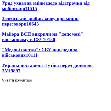
Уряд ухвалив зміни щодо відстрочки від
мобілізації
11515
Зеленський зробив заяву про мирні
переговори
10643
Майора ВСП викрили на "допомозі"
військовому в СЗЧ
10150
"Медові пастки": СБУ попередила
військових
10111
Україна поставила Путіна перед дилемою -
ЗМІ
9897
Читати коментарі