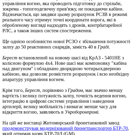
управління вогню, яка проводить підготовку до стрільби,
зокрема - топогеодезичну прив'язку, не покидаючи кабіни.
Відзначається, що завдяки цьому розрахунок РСЗВ в режимі
реального часу отримує точні координати ворога, які в
обробленому вигляді надходять з дронів, контрбатарейної
РЛС, а також інших систем спостереження.
Ще однією особливістю нової РСЗО є збільшення потужності
залпу до 50 реактивних снарядів, замість 40 в
Граді
.
Берест
встановлений на новому шасі від КрАЗ - 5401НЕ з
колісною формулою 4х4. Нове шасі має компоновку "кабіна
над двигуном" і обладнано дворядною чотирьохдверною
кабіною, яка дозволяє розмістити розрахунок і всю необхідну
апаратуру управління вогнем.
Крім того,
Берест
, порівняно з
Градом
, має значно меншу
вартість і велику потужність залпу, точність ведення вогню,
інтеграцію в цифрові системи управління і наведення
артилерії, велику мобільність і вимагає менше часу для
відкриття вогню, заявляють в
Укроборонпромі.
На цій же виставці Житомирський бронетанковий завод
продемонстрував модернізований бронетранспортер БТР-70
,
який отримав назву БТР-70Д (GM).