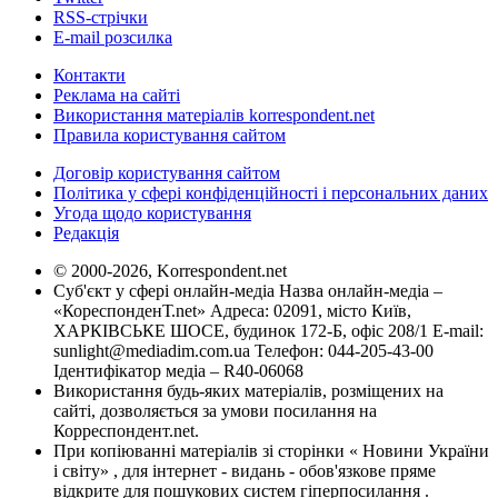
RSS-стрічки
E-mail розсилка
Контакти
Реклама на сайті
Використання матеріалів korrespondent.net
Правила користування сайтом
Договір користування сайтом
Політика у сфері конфіденційності і персональних даних
Угода щодо користування
Редакція
© 2000-2026, Korrespondent.net
Суб'єкт у сфері онлайн-медіа Назва онлайн-медіа –
«КореспонденТ.net» Адреса: 02091, місто Київ,
ХАРКІВСЬКЕ ШОСЕ, будинок 172-Б, офіс 208/1 E-mail:
sunlight@mediadim.com.ua
Телефон: 044-205-43-00
Ідентифікатор медіа – R40-06068
Використання будь-яких матеріалів, розміщених на
сайті, дозволяється за умови посилання на
Корреспондент.net.
При копіюванні матеріалів зі сторінки « Новини України
і світу» , для інтернет - видань - обов'язкове пряме
відкрите для пошукових систем гіперпосилання .