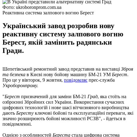
Фото: ukroboronprom.com.ua
Реактивна система залпового вогню Берест
Український завод розробив нову
реактивну систему залпового вогню
Берест, якій замінить радянськи
Гради.
Шепетівський ремонтний завод представив на виставці
Зброя
та безпека
в Києві нову бойову машину БМ-21 УМ
Берест
.
Про це у вівторок, 9 жовтня,
повідомляє
прес-служба
Укроборонпрому.
"
Берест
призначений для заміни БМ-21
Град
, яка стоїть на
озброєнні Збройних сил України. Використання сучасних
цифрових технологій і нове шасі вітчизняного виробництва
дають
Бересту
ключові бойові та експлуатаційні переваги, які
значно розширюють бойові можливості РСЗВ", - йдеться в
повідомленні.
Однією з особливостей
Береста
стала цифрова система