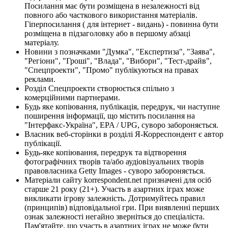
Посилання має бути розміщена в незалежності від
повного або часткового використання матеріалів.
Гіперпосилання ( для інтернет - видань) - повинна бути
розміщена в підзаголовку або в першому абзаці
матеріалу.
Новини з позначками "Думка", "Експертиза", "Заява",
"Регіони", "Гроші", "Влада", "Вибори", "Тест-драйв",
"Спецпроекти", "Промо" публікуються на правах
реклами.
Розділ Спецпроекти створюється спільно з
комерційними партнерами.
Будь яке копіювання, публікація, передрук, чи наступне
поширення інформації, що містить посилання на
"Інтерфакс-Україна", EPA / UPG, суворо забороняється.
Власник веб-сторінки в розділі Я-Корреспондент є автор
публікації.
Будь-яке копіювання, передрук та відтворення
фотографічних творів та/або аудіовізуальних творів
правовласника Getty Images - суворо забороняється.
Матеріали сайту korrespondent.net призначені для осіб
старше 21 року (21+). Участь в азартних іграх може
викликати ігрову залежність. Дотримуйтесь правил
(принципів) відповідальної гри. При виявленні перших
ознак залежності негайно зверніться до спеціаліста.
Пам'ятайте, що участь в азартних іграх не може бути