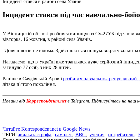
Інцидент стався в районі села Уланів
Інцидент стався під час навчально-бойо
У Вінницькій області розбився винищувач Су-27УБ під час мі
вівторка, 16 жовтня, в районі села Уланів.
"Доля пілотів не відома. Здійснюються пошуково-рятувальні захо
Нагадаємо, що в Україні вже траплявся дуже серйозний інцидент 
загинуло 77 осіб, з них 28 дітей.
Раніше в Саудівській Аравії
розбився навчально-тренувальний
літака п'ятого покоління.
Новини від
Корреспондент.net
в Telegram. Підписуйтесь на наш 
Читайте Korrespondent.net в Google News
ТЕГИ:
авиакатастрофа
,
самолет
,
ВВС
,
учения
,
истребитель
,