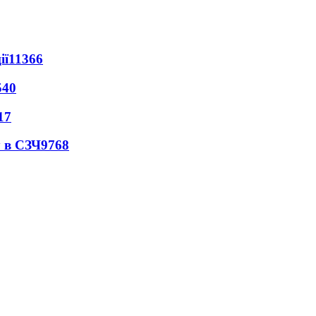
ії
11366
540
17
 в СЗЧ
9768