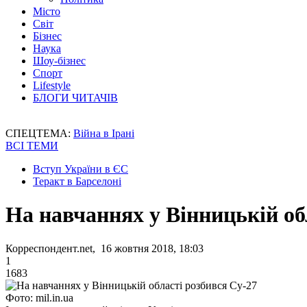
Місто
Світ
Бізнес
Наука
Шоу-бізнес
Спорт
Lifestyle
БЛОГИ ЧИТАЧІВ
СПЕЦТЕМА:
Війна в Ірані
ВСІ ТЕМИ
Вступ України в ЄС
Теракт в Барселоні
На навчаннях у Вінницькій об
Корреспондент.net, 16 жовтня 2018, 18:03
1
1683
Фото: mil.in.ua