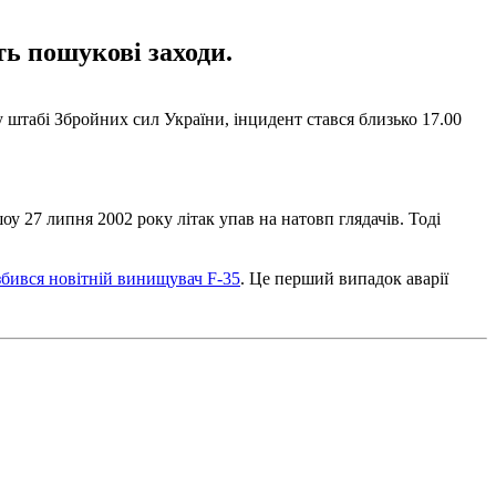
ть пошукові заходи.
штабі Збройних сил України, інцидент стався близько 17.00
оу 27 липня 2002 року літак упав на натовп глядачів. Тоді
збився новітній винищувач F-35
. Це перший випадок аварії