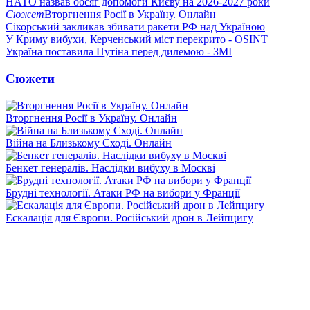
НАТО назвав обсяг допомоги Києву на 2026-2027 роки
Сюжет
Вторгнення Росії в Україну. Онлайн
Сікорський закликав збивати ракети РФ над Україною
У Криму вибухи, Керченський міст перекрито - OSINT
Україна поставила Путіна перед дилемою - ЗМІ
Сюжети
Вторгнення Росії в Україну. Онлайн
Війна на Близькому Сході. Онлайн
Бенкет генералів. Наслідки вибуху в Москві
Брудні технології. Атаки РФ на вибори у Франції
Ескалація для Європи. Російський дрон в Лейпцигу