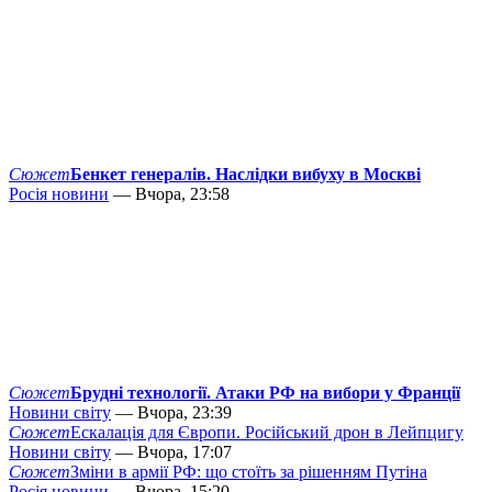
Сюжет
Бенкет генералів. Наслідки вибуху в Москві
Росія новини
— Вчора, 23:58
Сюжет
Брудні технології. Атаки РФ на вибори у Франції
Новини світу
— Вчора, 23:39
Сюжет
Ескалація для Європи. Російський дрон в Лейпцигу
Новини світу
— Вчора, 17:07
Сюжет
Зміни в армії РФ: що стоїть за рішенням Путіна
Росія новини
— Вчора, 15:20