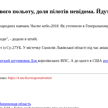
вого польоту, доля пілотів невідома. Йду
жнародних навчань
Чисте небо-2018.
Як уточнили в Генеральному 
ди", - додали в штабі.
із Су-27УБ. У містечку Скнилів Львівської області під час авіаш
 легкий штурмовик
Хок
королівських ВПС. А до цього в США
ро
канал
https://t.me/korrespondentnet
Винницкая область