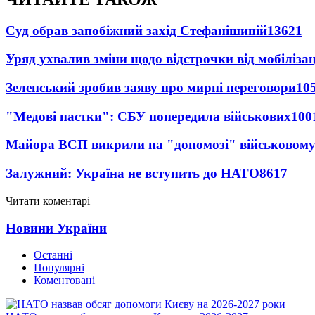
Суд обрав запобіжний захід Стефанішиній
13621
Уряд ухвалив зміни щодо відстрочки від мобілізац
Зеленський зробив заяву про мирні переговори
10
"Медові пастки": СБУ попередила військових
100
Майора ВСП викрили на "допомозі" військовому
Залужний: Україна не вступить до НАТО
8617
Читати коментарі
Новини України
Останні
Популярні
Коментовані