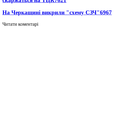
скаржаться на ТЦК
7621
На Черкащині викрили "схему СЗЧ"
6967
Читати коментарі