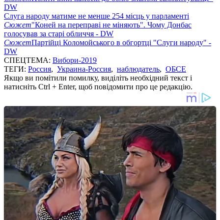
DW
Слуга народу матиме не менше 254 місць у парламенті
Сюжет
"Коней на переправі не міняють". Чому Донбас
голосував за старі обличчя - DW
Сюжет
Партійці Коломойського в обгортці "Слуги народу" -
DW
СПЕЦТЕМА:
Вибори-2019
ТЕГИ:
Россия
,
Украина-Россия
,
наблюдатель
,
ОБСЕ
Якщо ви помітили помилку, виділіть необхідний текст і
натисніть Ctrl + Enter, щоб повідомити про це редакцію.