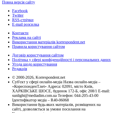
Повна версія сайту
Facebook
Twitter
RSS-стрічки
E-mail розсилка
Контакти
Реклама на сайті
Використання матеріалів korrespondent.net
Правила користування сайтом
Договір користування сайтом
Політика у сфері конфіденційності і персональних даних
Угода щодо користування
Редакція
© 2000-2026, Korrespondent.net
Суб'єкт у сфері онлайн-медіа Назва онлайн-медіа –
«КореспонденТ.net» Адреса: 02091, місто Київ,
ХАРКІВСЬКЕ ШОСЕ, будинок 172-Б, офіс 208/1 E-mail:
sunlight@mediadim.com.ua
Телефон: 044-205-43-00
Ідентифікатор медіа – R40-06068
Використання будь-яких матеріалів, розміщених на
сайті, дозволяється за умови посилання на