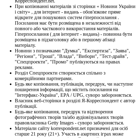
Корреспондент.net.
При копіюванні матеріалів зі сторінки « Новини України
і світу» , для інтернет - видань - обов'язкове пряме
відкрите для пошукових систем гіперпосилання .
Посилання має бути розміщена в незалежності від
повного або часткового використання матеріалів.
Гіперпосилання ( для інтернет - видань) - повинна бути
розміщена в підзаголовку або в першому абзаці
матеріалу.
Новини з позначками "Думка", "Експертиза", "Заява",
"Регіони", "Гроші", "Влада", "Вибори", "Тест-драйв",
"Спецпроекти", "Промо" публікуються на правах
реклами.
Розділ Спецпроекти створюється спільно з
комерційними партнерами.
Будь яке копіювання, публікація, передрук, чи наступне
поширення інформації, що містить посилання на
"Інтерфакс-Україна", EPA / UPG, суворо забороняється.
Власник веб-сторінки в розділі Я-Корреспондент є автор
публікації.
Будь-яке копіювання, передрук та відтворення
фотографічних творів та/або аудіовізуальних творів
правовласника Getty Images - суворо забороняється.
Матеріали сайту korrespondent.net призначені для осіб
старше 21 року (21+). Участь в азартних іграх може