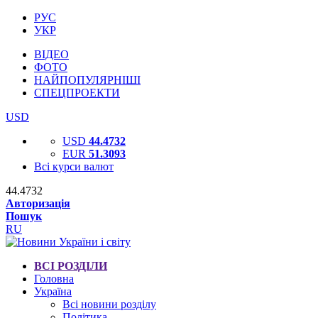
РУС
УКР
ВІДЕО
ФОТО
НАЙПОПУЛЯРНІШІ
СПЕЦПРОЕКТИ
USD
USD
44.4732
EUR
51.3093
Всі курси валют
44.4732
Авторизація
Пошук
RU
ВСІ РОЗДІЛИ
Головна
Україна
Всі новини розділу
Політика