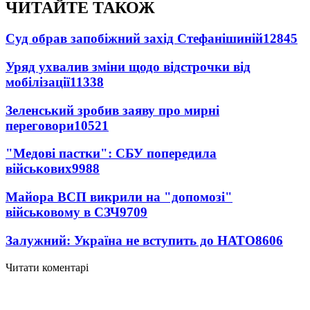
ЧИТАЙТЕ ТАКОЖ
Суд обрав запобіжний захід Стефанішиній
12845
Уряд ухвалив зміни щодо відстрочки від
мобілізації
11338
Зеленський зробив заяву про мирні
переговори
10521
"Медові пастки": СБУ попередила
військових
9988
Майора ВСП викрили на "допомозі"
військовому в СЗЧ
9709
Залужний: Україна не вступить до НАТО
8606
Читати коментарі