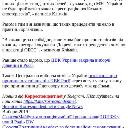
інших цілком стандартних речей, зауважив, що МЗС України
не буде приймати заявки на реєстрацію російських
спостерігачів", - написав Клімкін.
Разом з тим він зазначив, що таких прецедентів чимало в
практиці організації.
"Вважаю це за необхідне, коли мова йде про спостерігачів від
країни-агресора і окупанта. До речі, таких прецедентів чимало
в практиці ОБСЄ", - зазначив Клімкін.
Раніше стало відомо, що
ЦВК України закрила виборчі
дільниці в Росії
.
Також Центральна виборча комісія України
оголосила про
припинення співпраці з ЦВК Росії
через вступ у силу закону
про припинення дії договору про дружбу між країнами.
Новини від
Корреспондент.net
у Telegram. Підписуйтесь на
наш канал
https://t.me/korrespondentnet
.
Читайте Korrespondent.net в Google News
Вибори-2019
Сюжет
Майбутня опозиція: амбіції і ризик ізоляції ОПЗЖ у
новій Раді - DW
Сюжет
Політичний камбек: до болю знайомі самовисуванці -