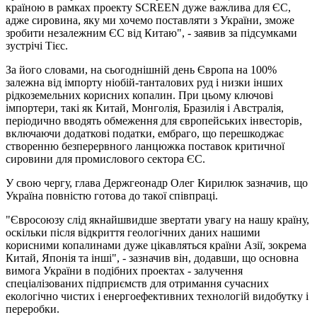
країною в рамках проекту SCREEN дуже важлива для ЄС,
адже сировина, яку ми хочемо поставляти з України, зможе
зробити незалежним ЄС від Китаю", - заявив за підсумками
зустрічі Тієс.
За його словами, на сьогоднішній день Європа на 100%
залежна від імпорту ніобій-танталових руд і низки інших
рідкоземельних корисних копалин. При цьому ключові
імпортери, такі як Китай, Монголія, Бразилія і Австралія,
періодично вводять обмеження для європейських інвесторів,
включаючи додаткові податки, ембраго, що перешкоджає
створенню безперервного ланцюжка поставок критичної
сировини для промислового сектора ЄС.
У свою чергу, глава Держгеонадр Олег Кирилюк зазначив, що
Україна повністю готова до такої співпраці.
"Євросоюзу слід якнайшвидше звертати увагу на нашу країну,
оскільки після відкриття геологічних даних нашими
корисними копалинами дуже цікавляться країни Азії, зокрема
Китай, Японія та інші", - зазначив він, додавши, що основна
вимога України в подібних проектах - залучення
спеціалізованих підприємств для отримання сучасних
екологічно чистих і енергоефективних технологій видобутку і
переробки.