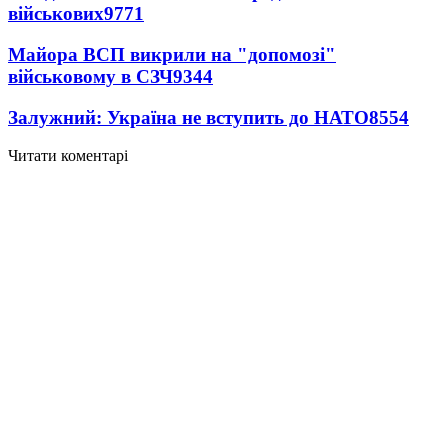
військових
9771
Майора ВСП викрили на "допомозі"
військовому в СЗЧ
9344
Залужний: Україна не вступить до НАТО
8554
Читати коментарі