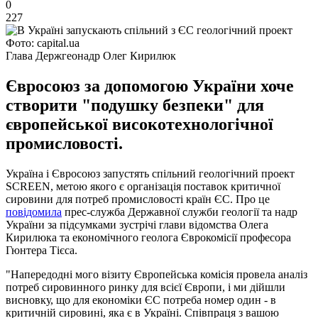
0
227
Фото: capital.ua
Глава Держгеонадр Олег Кирилюк
Євросоюз за допомогою України хоче
створити "подушку безпеки" для
європейської високотехнологічної
промисловості.
Україна і Євросоюз запустять спільний геологічний проект
SCREEN, метою якого є організація поставок критичної
сировини для потреб промисловості країн ЄС. Про це
повідомила
прес-служба Державної служби геології та надр
України за підсумками зустрічі глави відомства Олега
Кирилюка та економічного геолога Єврокомісії професора
Гюнтера Тієса.
"Напередодні мого візиту Європейська комісія провела аналіз
потреб сировинного ринку для всієї Європи, і ми дійшли
висновку, що для економіки ЄС потреба номер один - в
критичній сировині, яка є в Україні. Співпраця з вашою