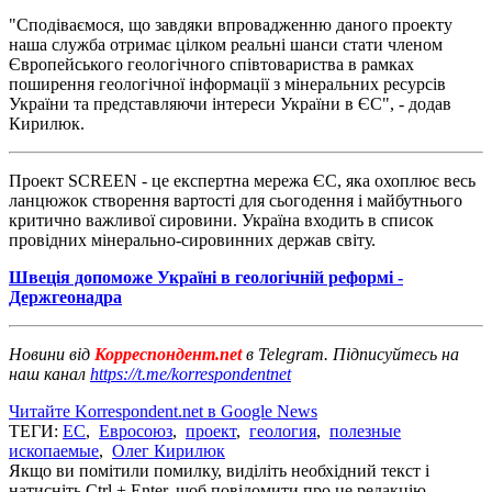
"Сподіваємося, що завдяки впровадженню даного проекту
наша служба отримає цілком реальні шанси стати членом
Європейського геологічного співтовариства в рамках
поширення геологічної інформації з мінеральних ресурсів
України та представляючи інтереси України в ЄС", - додав
Кирилюк.
Проект SCREEN - це експертна мережа ЄС, яка охоплює весь
ланцюжок створення вартості для сьогодення і майбутнього
критично важливої ​​сировини. Україна входить в список
провідних мінерально-сировинних держав світу.
Швеція допоможе Україні в геологічній реформі -
Держгеонадра
Новини від
Корреспондент.net
в Telegram. Підписуйтесь на
наш канал
https://t.me/korrespondentnet
Читайте Korrespondent.net в Google News
ТЕГИ:
ЕС
,
Евросоюз
,
проект
,
геология
,
полезные
ископаемые
,
Олег Кирилюк
Якщо ви помітили помилку, виділіть необхідний текст і
натисніть Ctrl + Enter, щоб повідомити про це редакцію.