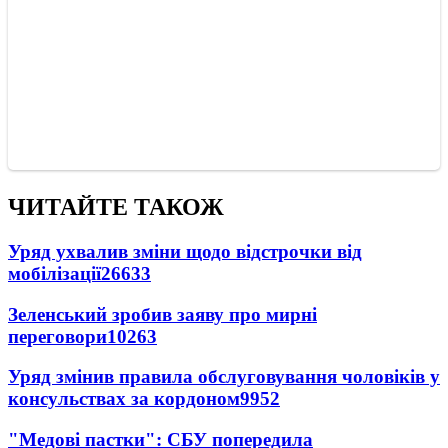
ЧИТАЙТЕ ТАКОЖ
Уряд ухвалив зміни щодо відстрочки від
мобілізації
26633
Зеленський зробив заяву про мирні
переговори
10263
Уряд змінив правила обслуговування чоловіків у
консульствах за кордоном
9952
"Медові пастки": СБУ попередила