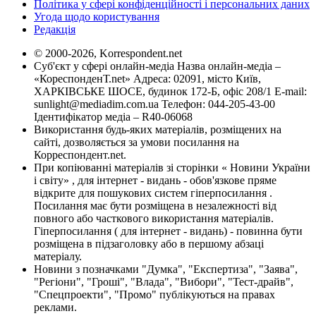
Політика у сфері конфіденційності і персональних даних
Угода щодо користування
Редакція
© 2000-2026, Korrespondent.net
Суб'єкт у сфері онлайн-медіа Назва онлайн-медіа –
«КореспонденТ.net» Адреса: 02091, місто Київ,
ХАРКІВСЬКЕ ШОСЕ, будинок 172-Б, офіс 208/1 E-mail:
sunlight@mediadim.com.ua
Телефон: 044-205-43-00
Ідентифікатор медіа – R40-06068
Використання будь-яких матеріалів, розміщених на
сайті, дозволяється за умови посилання на
Корреспондент.net.
При копіюванні матеріалів зі сторінки « Новини України
і світу» , для інтернет - видань - обов'язкове пряме
відкрите для пошукових систем гіперпосилання .
Посилання має бути розміщена в незалежності від
повного або часткового використання матеріалів.
Гіперпосилання ( для інтернет - видань) - повинна бути
розміщена в підзаголовку або в першому абзаці
матеріалу.
Новини з позначками "Думка", "Експертиза", "Заява",
"Регіони", "Гроші", "Влада", "Вибори", "Тест-драйв",
"Спецпроекти", "Промо" публікуються на правах
реклами.