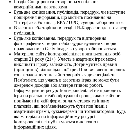
Розділ Спецпроекти створюється спільно з
комерційними партнерами.
Будь яке копіювання, публікація, передрук, чи наступне
поширення інформації, що містить посилання на
"Інтерфакс-Україна", EPA / UPG, суворо забороняється.
Власник веб-сторінки в розділі Я-Корреспондент є автор
публікації.
Будь-яке копіювання, передрук та відтворення
фотографічних творів та/або аудіовізуальних творів
правовласника Getty Images - суворо забороняється.
Матеріали сайту korrespondent.net призначені для осіб
старше 21 року (21+). Участь в азартних іграх може
викликати ігрову залежність. Дотримуйтесь правил
(принципів) відповідальної гри. При виявленні перших
ознак залежності негайно зверніться до спеціаліста.
Пам'ятайте, що участь в азартних іграх не може бути
джерелом доходів або альтернативою роботі.
Інформаційний ресурс korrespondent.net не проводить
ігри на реальні та/або віртуальні гроші, також сайт не
приймає ні в якій формі оплату ставок та інших
платежів, які пов’язані/можуть бути пов’язані з
азартними іграми, букмекерами чи тоталізаторами. Будь-
які матеріали на інформаційному ресурсі
korrespondent.net публікуються виключно в
інформаційних цілях.