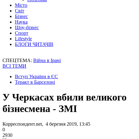
Місто
Світ
Бізнес
Наука
Шоу-бізнес
Спорт
Lifestyle
БЛОГИ ЧИТАЧІВ
СПЕЦТЕМА:
Війна в Ірані
ВСІ ТЕМИ
Вступ України в ЄС
Теракт в Барселоні
У Черкасах вбили великого
бізнесмена - ЗМІ
Корреспондент.net, 4 березня 2019, 13:45
0
2930