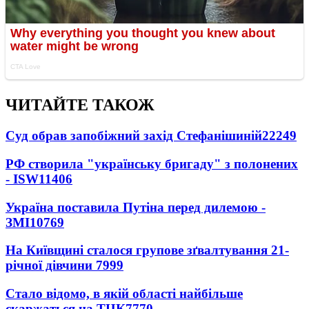
ЧИТАЙТЕ ТАКОЖ
Суд обрав запобіжний захід Стефанішиній
22249
РФ створила "українську бригаду" з полонених
- ISW
11406
Україна поставила Путіна перед дилемою -
ЗМІ
10769
На Київщині сталося групове зґвалтування 21-
річної дівчини
7999
Стало відомо, в якій області найбільше
скаржаться на ТЦК
7770