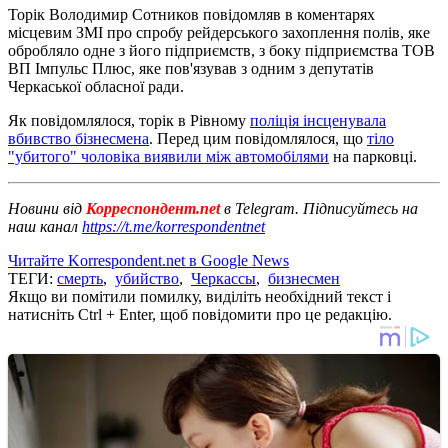
Торік Володимир Сотников повідомляв в коментарях
місцевим ЗМІ про спробу рейдерського захоплення полів, яке
обробляло одне з його підприємств, з боку підприємства ТОВ
ВП Імпульс Плюс, яке пов'язував з одним з депутатів
Черкаської обласної ради.
Як повідомлялося, торік в Рівному
поліція інсценувала
вбивство бізнесмена
. Перед цим повідомлялося, що
тіло
"убитого" чоловіка виявили між автомобілями
на парковці.
Новини від
Корреспондент.net
в Telegram. Підписуйтесь на
наш канал
https://t.me/korrespondentnet
Читайте Korrespondent.net в Google News
ТЕГИ:
смерть
,
убийство
,
Черкассы
,
бизнесмен
Якщо ви помітили помилку, виділіть необхідний текст і
натисніть Ctrl + Enter, щоб повідомити про це редакцію.