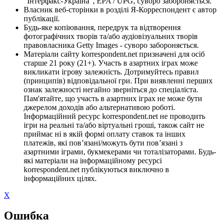
"Інтерфакс-Україна", EPA / UPG, суворо забороняється.
Власник веб-сторінки в розділі Я-Корреспондент є автор
публікації.
Будь-яке копіювання, передрук та відтворення
фотографічних творів та/або аудіовізуальних творів
правовласника Getty Images - суворо забороняється.
Матеріали сайту korrespondent.net призначені для осіб
старше 21 року (21+). Участь в азартних іграх може
викликати ігрову залежність. Дотримуйтесь правил
(принципів) відповідальної гри. При виявленні перших
ознак залежності негайно зверніться до спеціаліста.
Пам'ятайте, що участь в азартних іграх не може бути
джерелом доходів або альтернативою роботі.
Інформаційний ресурс korrespondent.net не проводить
ігри на реальні та/або віртуальні гроші, також сайт не
приймає ні в якій формі оплату ставок та інших
платежів, які пов’язані/можуть бути пов’язані з
азартними іграми, букмекерами чи тоталізаторами. Будь-
які матеріали на інформаційному ресурсі
korrespondent.net публікуються виключно в
інформаційних цілях.
X
Ошибка