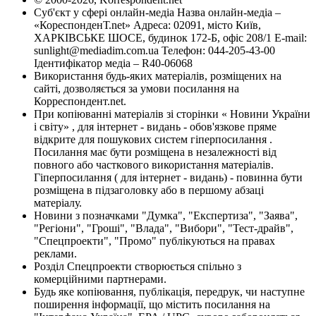
Суб'єкт у сфері онлайн-медіа Назва онлайн-медіа –
«КореспонденТ.net» Адреса: 02091, місто Київ,
ХАРКІВСЬКЕ ШОСЕ, будинок 172-Б, офіс 208/1 E-mail:
sunlight@mediadim.com.ua
Телефон: 044-205-43-00
Ідентифікатор медіа – R40-06068
Використання будь-яких матеріалів, розміщених на
сайті, дозволяється за умови посилання на
Корреспондент.net.
При копіюванні матеріалів зі сторінки « Новини України
і світу» , для інтернет - видань - обов'язкове пряме
відкрите для пошукових систем гіперпосилання .
Посилання має бути розміщена в незалежності від
повного або часткового використання матеріалів.
Гіперпосилання ( для інтернет - видань) - повинна бути
розміщена в підзаголовку або в першому абзаці
матеріалу.
Новини з позначками "Думка", "Експертиза", "Заява",
"Регіони", "Гроші", "Влада", "Вибори", "Тест-драйв",
"Спецпроекти", "Промо" публікуються на правах
реклами.
Розділ Спецпроекти створюється спільно з
комерційними партнерами.
Будь яке копіювання, публікація, передрук, чи наступне
поширення інформації, що містить посилання на