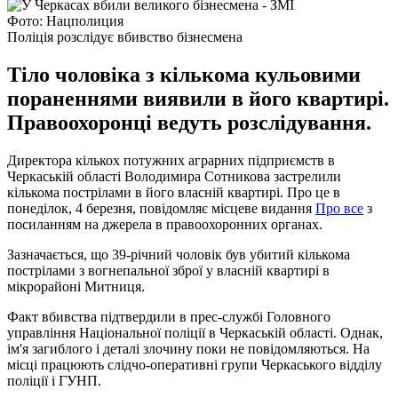
Фото: Нацполиция
Поліція розслідує вбивство бізнесмена
Тіло чоловіка з кількома кульовими
пораненнями виявили в його квартирі.
Правоохоронці ведуть розслідування.
Директора кількох потужних аграрних підприємств в
Черкаській області Володимира Сотникова застрелили
кількома пострілами в його власній квартирі. Про це в
понеділок, 4 березня, повідомляє місцеве видання
Про все
з
посиланням на джерела в правоохоронних органах.
Зазначається, що 39-річний чоловік був убитий кількома
пострілами з вогнепальної зброї у власній квартирі в
мікрорайоні Митниця.
Факт вбивства підтвердили в прес-службі Головного
управління Національної поліції в Черкаській області. Однак,
ім'я загиблого і деталі злочину поки не повідомляються. На
місці працюють слідчо-оперативні групи Черкаського відділу
поліції і ГУНП.