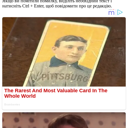
Якщо ви помітили помилку, виділіть необхідний текст і
натисніть Ctrl + Enter, щоб повідомити про це редакцію.