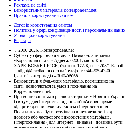
Реклама на сайті
Використання матеріалів korrespondent.net
Правила користування сайтом
Договір користування сайтом
Політика у сфері конфіденційності і персональних даних
Угода щодо користування
Редакція
© 2000-2026, Korrespondent.net
Суб'єкт у сфері онлайн-медіа Назва онлайн-медіа –
«КореспонденТ.net» Адреса: 02091, місто Київ,
ХАРКІВСЬКЕ ШОСЕ, будинок 172-Б, офіс 208/1 E-mail:
sunlight@mediadim.com.ua
Телефон: 044-205-43-00
Ідентифікатор медіа – R40-06068
Використання будь-яких матеріалів, розміщених на
сайті, дозволяється за умови посилання на
Корреспондент.net.
При копіюванні матеріалів зі сторінки « Новини України
і світу» , для інтернет - видань - обов'язкове пряме
відкрите для пошукових систем гіперпосилання .
Посилання має бути розміщена в незалежності від
повного або часткового використання матеріалів.
Гіперпосилання ( для інтернет - видань) - повинна бути
розміщена в підзаголовку або в першому абзаці