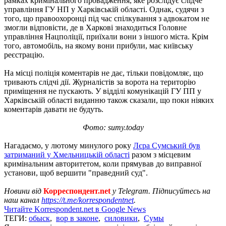
рамках кримінального провадження, яке розслідує слідче
управління ГУ НП у Харківській області. Однак, судячи з
того, що правоохоронці під час спілкування з адвокатом не
змогли відповісти, де в Харкові знаходиться Головне
управління Нацполіції, приїхали вони з іншого міста. Крім
того, автомобіль, на якому вони прибули, має київську
реєстрацію.
На місці поліція коментарів не дає, тільки повідомляє, що
тривають слідчі дії. Журналістів за ворота на територію
приміщення не пускають. У відділі комунікацій ГУ ПП у
Харківській області виданню також сказали, що поки ніяких
коментарів давати не будуть.
Фото: sumy.today
Нагадаємо, у лютому минулого року
Лєра Сумський був
затриманий у Хмельницькій області
разом з місцевим
кримінальним авторитетом, коли прямував до виправної
установи, щоб вершити "праведний суд".
Новини від
Корреспондент.net
у Telegram. Підписуйтесь на
наш канал
https://t.me/korrespondentnet
.
Читайте Korrespondent.net в Google News
ТЕГИ:
обыск
,
вор в законе
,
силовики
,
Сумы