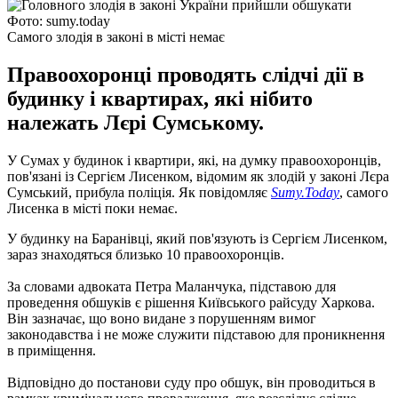
Фото: sumy.today
Самого злодія в законі в місті немає
Правоохоронці проводять слідчі дії в
будинку і квартирах, які нібито
належать Лєрі Сумському.
У Сумах у будинок і квартири, які, на думку правоохоронців,
пов'язані із Сергієм Лисенком, відомим як злодій у законі Лєра
Сумський, прибула поліція. Як повідомляє
Sumy.Today
, самого
Лисенка в місті поки немає.
У будинку на Баранівці, який пов'язують із Сергієм Лисенком,
зараз знаходяться близько 10 правоохоронців.
За словами адвоката Петра Маланчука, підставою для
проведення обшуків є рішення Київського райсуду Харкова.
Він зазначає, що воно видане з порушенням вимог
законодавства і не може служити підставою для проникнення
в приміщення.
Відповідно до постанови суду про обшук, він проводиться в