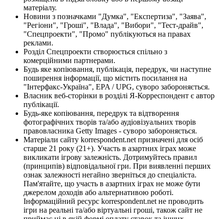
матеріалу.
Новини з позначками "Думка", "Експертиза", "Заява",
"Регіони", "Гроші", "Влада", "Вибори", "Тест-драйв",
"Спецпроекти", "Промо" публікуються на правах
реклами.
Розділ Спецпроекти створюється спільно з
комерційними партнерами.
Будь яке копіювання, публікація, передрук, чи наступне
поширення інформації, що містить посилання на
"Інтерфакс-Україна", EPA / UPG, суворо забороняється.
Власник веб-сторінки в розділі Я-Корреспондент є автор
публікації.
Будь-яке копіювання, передрук та відтворення
фотографічних творів та/або аудіовізуальних творів
правовласника Getty Images - суворо забороняється.
Матеріали сайту korrespondent.net призначені для осіб
старше 21 року (21+). Участь в азартних іграх може
викликати ігрову залежність. Дотримуйтесь правил
(принципів) відповідальної гри. При виявленні перших
ознак залежності негайно зверніться до спеціаліста.
Пам'ятайте, що участь в азартних іграх не може бути
джерелом доходів або альтернативою роботі.
Інформаційний ресурс korrespondent.net не проводить
ігри на реальні та/або віртуальні гроші, також сайт не
приймає ні в якій формі оплату ставок та інших