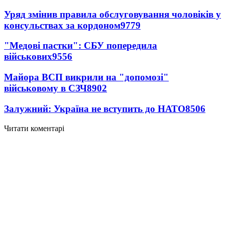
Уряд змінив правила обслуговування чоловіків у
консульствах за кордоном
9779
"Медові пастки": СБУ попередила
військових
9556
Майора ВСП викрили на "допомозі"
військовому в СЗЧ
8902
Залужний: Україна не вступить до НАТО
8506
Читати коментарі