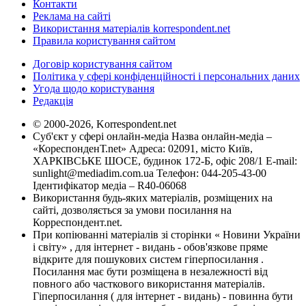
Контакти
Реклама на сайті
Використання матеріалів korrespondent.net
Правила користування сайтом
Договір користування сайтом
Політика у сфері конфіденційності і персональних даних
Угода щодо користування
Редакція
© 2000-2026, Korrespondent.net
Суб'єкт у сфері онлайн-медіа Назва онлайн-медіа –
«КореспонденТ.net» Адреса: 02091, місто Київ,
ХАРКІВСЬКЕ ШОСЕ, будинок 172-Б, офіс 208/1 E-mail:
sunlight@mediadim.com.ua
Телефон: 044-205-43-00
Ідентифікатор медіа – R40-06068
Використання будь-яких матеріалів, розміщених на
сайті, дозволяється за умови посилання на
Корреспондент.net.
При копіюванні матеріалів зі сторінки « Новини України
і світу» , для інтернет - видань - обов'язкове пряме
відкрите для пошукових систем гіперпосилання .
Посилання має бути розміщена в незалежності від
повного або часткового використання матеріалів.
Гіперпосилання ( для інтернет - видань) - повинна бути