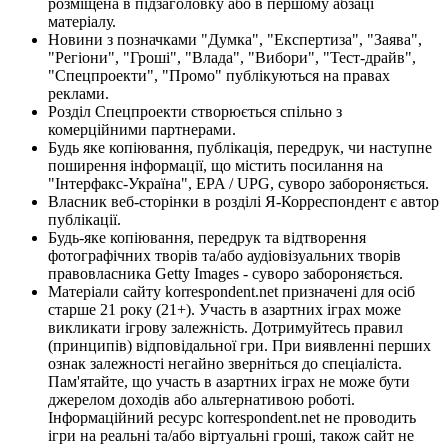
розміщена в підзаголовку або в першому абзаці
матеріалу.
Новини з позначками "Думка", "Експертиза", "Заява",
"Регіони", "Гроші", "Влада", "Вибори", "Тест-драйв",
"Спецпроекти", "Промо" публікуються на правах
реклами.
Розділ Спецпроекти створюється спільно з
комерційними партнерами.
Будь яке копіювання, публікація, передрук, чи наступне
поширення інформації, що містить посилання на
"Інтерфакс-Україна", EPA / UPG, суворо забороняється.
Власник веб-сторінки в розділі Я-Корреспондент є автор
публікації.
Будь-яке копіювання, передрук та відтворення
фотографічних творів та/або аудіовізуальних творів
правовласника Getty Images - суворо забороняється.
Матеріали сайту korrespondent.net призначені для осіб
старше 21 року (21+). Участь в азартних іграх може
викликати ігрову залежність. Дотримуйтесь правил
(принципів) відповідальної гри. При виявленні перших
ознак залежності негайно зверніться до спеціаліста.
Пам'ятайте, що участь в азартних іграх не може бути
джерелом доходів або альтернативою роботі.
Інформаційний ресурс korrespondent.net не проводить
ігри на реальні та/або віртуальні гроші, також сайт не