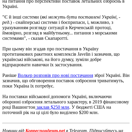
на питання про перспективи поставок летальних озброєнь в
Україні.
"Є й інші системи (
які можуть бути поставлені Україні, -
ред
.) - снайперські системи і боєприпаси, і, можливо, з
урахуванням розгляду ситуації в Керченській протоці,
ймовірно, розгляд в майбутньому... питання з морськими
системами", - сказав Скапаротті.
При цьому він згадав про постачання в Україну
протитанкових ракетних комплексів Javelin і зазначив, що
українські військові, на його думку, зуміли добре
відпрацювати навички їх застосування.
Раніше
Волкер розповів про нові постачання
зброї Україні. Він
зазначив, що обговорення поставок озброєння триватимуть,
поки Україна їх потребує.
На поставки військової допомоги Україні, включаючи
оборонні озброєння летального характеру, в 2019 фінансовому
році Вашингтон
заклав $250 млн
. У бюджеті США на
поточний рік на ці цілі було виділено $200 млн.
Новини від
Корреспондент.net
в Telegram. Підписуйтесь на