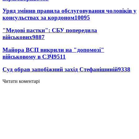
Уряд змінив правила обслуговування чоловіків у
консульствах за кордоном
10095
"Медові пастки": СБУ попередила
військових
9887
Майора ВСП викрили на "допомозі"
військовому в СЗЧ
9511
Суд обрав запобіжний захід Стефанішиній
9338
Читати коментарі