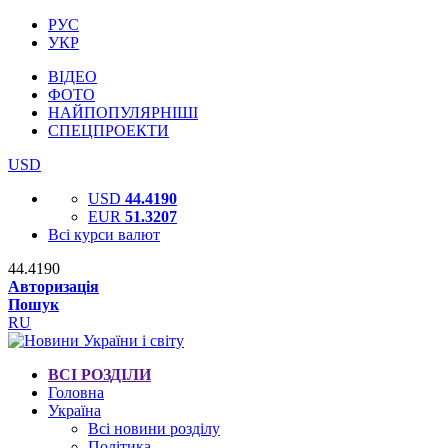
РУС
УКР
ВІДЕО
ФОТО
НАЙПОПУЛЯРНІШІ
СПЕЦПРОЕКТИ
USD
USD
44.4190
EUR
51.3207
Всі курси валют
44.4190
Авторизація
Пошук
RU
ВСІ РОЗДІЛИ
Головна
Україна
Всі новини розділу
Політика