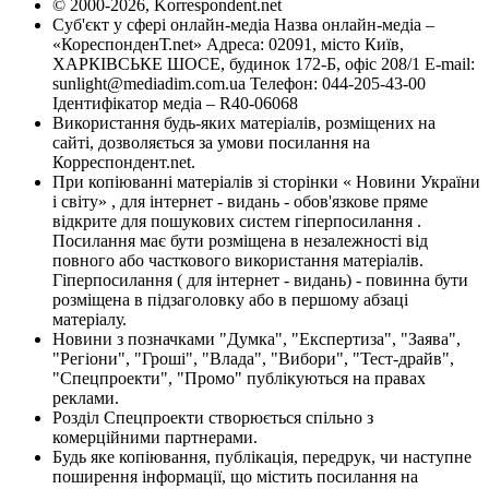
© 2000-2026, Korrespondent.net
Суб'єкт у сфері онлайн-медіа Назва онлайн-медіа –
«КореспонденТ.net» Адреса: 02091, місто Київ,
ХАРКІВСЬКЕ ШОСЕ, будинок 172-Б, офіс 208/1 E-mail:
sunlight@mediadim.com.ua
Телефон: 044-205-43-00
Ідентифікатор медіа – R40-06068
Використання будь-яких матеріалів, розміщених на
сайті, дозволяється за умови посилання на
Корреспондент.net.
При копіюванні матеріалів зі сторінки « Новини України
і світу» , для інтернет - видань - обов'язкове пряме
відкрите для пошукових систем гіперпосилання .
Посилання має бути розміщена в незалежності від
повного або часткового використання матеріалів.
Гіперпосилання ( для інтернет - видань) - повинна бути
розміщена в підзаголовку або в першому абзаці
матеріалу.
Новини з позначками "Думка", "Експертиза", "Заява",
"Регіони", "Гроші", "Влада", "Вибори", "Тест-драйв",
"Спецпроекти", "Промо" публікуються на правах
реклами.
Розділ Спецпроекти створюється спільно з
комерційними партнерами.
Будь яке копіювання, публікація, передрук, чи наступне
поширення інформації, що містить посилання на