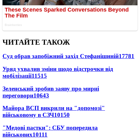
ЧИТАЙТЕ ТАКОЖ
Суд обрав запобіжний захід Стефанішиній
17781
Уряд ухвалив зміни щодо відстрочки від
мобілізації
11515
Зеленський зробив заяву про мирні
переговори
10643
Майора ВСП викрили на "допомозі"
військовому в СЗЧ
10150
"Медові пастки": СБУ попередила
військових
10111