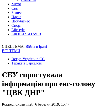
Місто
Світ
Бізнес
Наука
Шоу-бізнес
Спорт
Lifestyle
БЛОГИ ЧИТАЧІВ
СПЕЦТЕМА:
Війна в Ірані
ВСІ ТЕМИ
Вступ України в ЄС
Теракт в Барселоні
СБУ спростувала
інформацію про екс-голову
"ЦВК ДНР"
Корреспондент.net, 6 березня 2019, 15:47