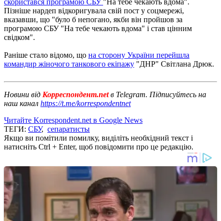
скористався програмою СБУ
"На тебе чекають вдома".
Пізніше нардеп відкоригувала свій пост у соцмережі,
вказавши, що "було б непогано, якби він пройшов за
програмою СБУ "На тебе чекають вдома" і став цінним
свідком".
Раніше стало відомо, що
на сторону України перейшла
командир жіночого танкового екіпажу
"ДНР" Світлана Дрюк.
Новини від
Корреспондент.net
в Telegram. Підписуйтесь на
наш канал
https://t.me/korrespondentnet
Читайте Korrespondent.net в Google News
ТЕГИ:
СБУ
,
сепаратисты
Якщо ви помітили помилку, виділіть необхідний текст і
натисніть Ctrl + Enter, щоб повідомити про це редакцію.