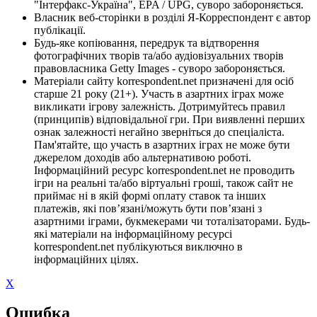
"Інтерфакс-Україна", EPA / UPG, суворо забороняється.
Власник веб-сторінки в розділі Я-Корреспондент є автор
публікації.
Будь-яке копіювання, передрук та відтворення
фотографічних творів та/або аудіовізуальних творів
правовласника Getty Images - суворо забороняється.
Матеріали сайту korrespondent.net призначені для осіб
старше 21 року (21+). Участь в азартних іграх може
викликати ігрову залежність. Дотримуйтесь правил
(принципів) відповідальної гри. При виявленні перших
ознак залежності негайно зверніться до спеціаліста.
Пам'ятайте, що участь в азартних іграх не може бути
джерелом доходів або альтернативою роботі.
Інформаційний ресурс korrespondent.net не проводить
ігри на реальні та/або віртуальні гроші, також сайт не
приймає ні в якій формі оплату ставок та інших
платежів, які пов’язані/можуть бути пов’язані з
азартними іграми, букмекерами чи тоталізаторами. Будь-
які матеріали на інформаційному ресурсі
korrespondent.net публікуються виключно в
інформаційних цілях.
X
Ошибка