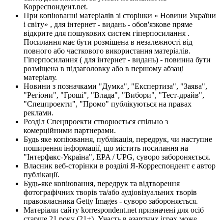
Корреспондент.net.
При копіюванні матеріалів зі сторінки « Новини України
і світу» , для інтернет - видань - обов'язкове пряме
відкрите для пошукових систем гіперпосилання .
Посилання має бути розміщена в незалежності від
повного або часткового використання матеріалів.
Гіперпосилання ( для інтернет - видань) - повинна бути
розміщена в підзаголовку або в першому абзаці
матеріалу.
Новини з позначками "Думка", "Експертиза", "Заява",
"Регіони", "Гроші", "Влада", "Вибори", "Тест-драйв",
"Спецпроекти", "Промо" публікуються на правах
реклами.
Розділ Спецпроекти створюється спільно з
комерційними партнерами.
Будь яке копіювання, публікація, передрук, чи наступне
поширення інформації, що містить посилання на
"Інтерфакс-Україна", EPA / UPG, суворо забороняється.
Власник веб-сторінки в розділі Я-Корреспондент є автор
публікації.
Будь-яке копіювання, передрук та відтворення
фотографічних творів та/або аудіовізуальних творів
правовласника Getty Images - суворо забороняється.
Матеріали сайту korrespondent.net призначені для осіб
старше 21 року (21+). Участь в азартних іграх може