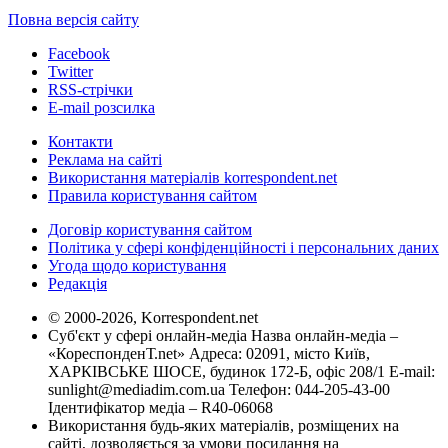
Повна версія сайту
Facebook
Twitter
RSS-стрічки
E-mail розсилка
Контакти
Реклама на сайті
Використання матеріалів korrespondent.net
Правила користування сайтом
Договір користування сайтом
Політика у сфері конфіденційності і персональних даних
Угода щодо користування
Редакція
© 2000-2026, Korrespondent.net
Суб'єкт у сфері онлайн-медіа Назва онлайн-медіа –
«КореспонденТ.net» Адреса: 02091, місто Київ,
ХАРКІВСЬКЕ ШОСЕ, будинок 172-Б, офіс 208/1 E-mail:
sunlight@mediadim.com.ua
Телефон: 044-205-43-00
Ідентифікатор медіа – R40-06068
Використання будь-яких матеріалів, розміщених на
сайті, дозволяється за умови посилання на