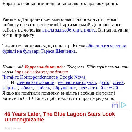
Наразі всі обставини події встановлюють правоохоронці.
Раніше в Дніпропетровській області на покинутій фермі
поблизу елеватора у селищі Партизанський Дніпровського
району на чоловіка
впала залізобетонна плита
. Він загинув на
місці інциденту.
Також повідомлялося, що в центрі Києва
обвалилася частина
будівлі на бульварі Тараса Шевченка
.
Новини від
Корреспондент.net
в Telegram. Підписуйтесь на наш
канал
https://t.me/korrespondentnet
Читайте Korrespondent.net в Google News
ТЕГИ:
Львовская область
,
несчастные случаи
,
фото
,
стена
,
жертвы
,
обвал
,
гибель
,
обрушение
,
несчастный случай
Якщо ви помітили помилку, виділіть необхідний текст і
натисніть Ctrl + Enter, щоб повідомити про це редакцію.