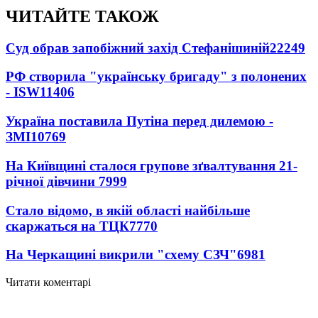
ЧИТАЙТЕ ТАКОЖ
Суд обрав запобіжний захід Стефанішиній
22249
РФ створила "українську бригаду" з полонених
- ISW
11406
Україна поставила Путіна перед дилемою -
ЗМІ
10769
На Київщині сталося групове зґвалтування 21-
річної дівчини
7999
Стало відомо, в якій області найбільше
скаржаться на ТЦК
7770
На Черкащині викрили "схему СЗЧ"
6981
Читати коментарі