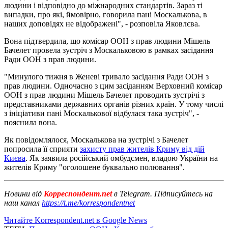
людини і відповідно до міжнародних стандартів. Зараз ті
випадки, про які, ймовірно, говорила пані Москалькова, в
наших доповідях не відображені", - розповіла Яковлєва.
Вона підтвердила, що комісар ООН з прав людини Мішель
Бачелет провела зустріч з Москальковою в рамках засідання
Ради ООН з прав людини.
"Минулого тижня в Женеві тривало засідання Ради ООН з
прав людини. Одночасно з цим засіданням Верховний комісар
ООН з прав людини Мішель Бачелет проводить зустрічі з
представниками державних органів різних країн. У тому числі
з ініціативи пані Москалькової відбулася така зустріч", -
пояснила вона.
Як повідомлялося, Москалькова на зустрічі з Бачелет
попросила її сприяти
захисту прав жителів Криму від дій
Києва
. Як заявила російський омбудсмен, владою України на
жителів Криму "оголошене буквально полювання".
Новини від
Корреспондент.net
в Telegram. Підписуйтесь на
наш канал
https://t.me/korrespondentnet
Читайте Korrespondent.net в Google News