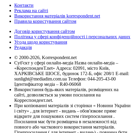
Контакти
Реклама на сайті
Використання матеріалів korrespondent.net
Правила користування сайтом
Договір користування сайтом
Політика у сфері конфіденційності і персональних даних
Угода щодо користування
Редакція
© 2000-2026, Korrespondent.net
Суб'єкт у сфері онлайн-медіа Назва онлайн-медіа –
«КореспонденТ.net» Адреса: 02091, місто Київ,
ХАРКІВСЬКЕ ШОСЕ, будинок 172-Б, офіс 208/1 E-mail:
sunlight@mediadim.com.ua
Телефон: 044-205-43-00
Ідентифікатор медіа – R40-06068
Використання будь-яких матеріалів, розміщених на
сайті, дозволяється за умови посилання на
Корреспондент.net.
При копіюванні матеріалів зі сторінки « Новини України
і світу» , для інтернет - видань - обов'язкове пряме
відкрите для пошукових систем гіперпосилання .
Посилання має бути розміщена в незалежності від
повного або часткового використання матеріалів.
Гіперпосилання ( для інтернет - видань) - повинна бути