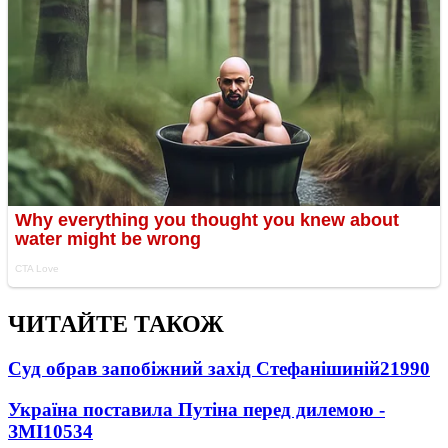
ЧИТАЙТЕ ТАКОЖ
Суд обрав запобіжний захід Стефанішиній
21990
Україна поставила Путіна перед дилемою -
ЗМІ
10534