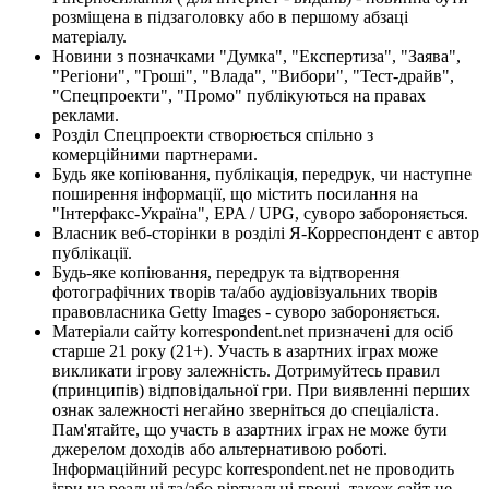
розміщена в підзаголовку або в першому абзаці
матеріалу.
Новини з позначками "Думка", "Експертиза", "Заява",
"Регіони", "Гроші", "Влада", "Вибори", "Тест-драйв",
"Спецпроекти", "Промо" публікуються на правах
реклами.
Розділ Спецпроекти створюється спільно з
комерційними партнерами.
Будь яке копіювання, публікація, передрук, чи наступне
поширення інформації, що містить посилання на
"Інтерфакс-Україна", EPA / UPG, суворо забороняється.
Власник веб-сторінки в розділі Я-Корреспондент є автор
публікації.
Будь-яке копіювання, передрук та відтворення
фотографічних творів та/або аудіовізуальних творів
правовласника Getty Images - суворо забороняється.
Матеріали сайту korrespondent.net призначені для осіб
старше 21 року (21+). Участь в азартних іграх може
викликати ігрову залежність. Дотримуйтесь правил
(принципів) відповідальної гри. При виявленні перших
ознак залежності негайно зверніться до спеціаліста.
Пам'ятайте, що участь в азартних іграх не може бути
джерелом доходів або альтернативою роботі.
Інформаційний ресурс korrespondent.net не проводить
ігри на реальні та/або віртуальні гроші, також сайт не