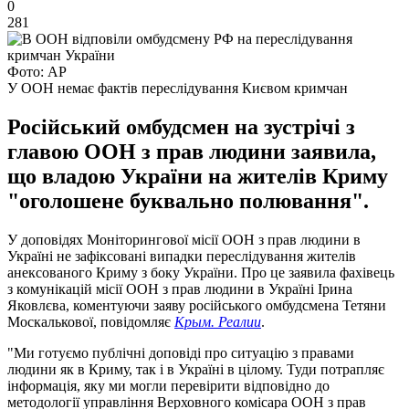
0
281
Фото: AP
У ООН немає фактів переслідування Києвом кримчан
Російський омбудсмен на зустрічі з
главою ООН з прав людини заявила,
що владою України на жителів Криму
"оголошене буквально полювання".
У доповідях Моніторингової місії ООН з прав людини в
Україні не зафіксовані випадки переслідування жителів
анексованого Криму з боку України. Про це заявила фахівець
з комунікацій місії ООН з прав людини в Україні Ірина
Яковлєва, коментуючи заяву російського омбудсмена Тетяни
Москалькової, повідомляє
Крым. Реалии
.
"Ми готуємо публічні доповіді про ситуацію з правами
людини як в Криму, так і в Україні в цілому. Туди потрапляє
інформація, яку ми могли перевірити відповідно до
методології управління Верховного комісара ООН з прав