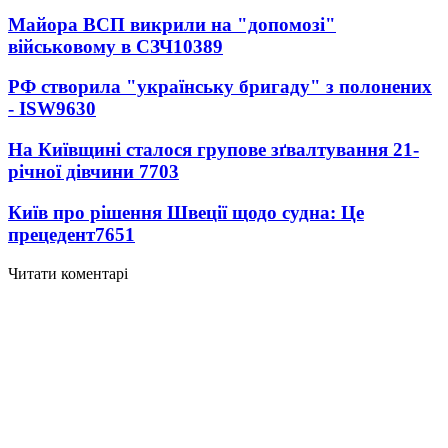
Майора ВСП викрили на "допомозі"
військовому в СЗЧ
10389
РФ створила "українську бригаду" з полонених
- ISW
9630
На Київщині сталося групове зґвалтування 21-
річної дівчини
7703
Київ про рішення Швеції щодо судна: Це
прецедент
7651
Читати коментарі