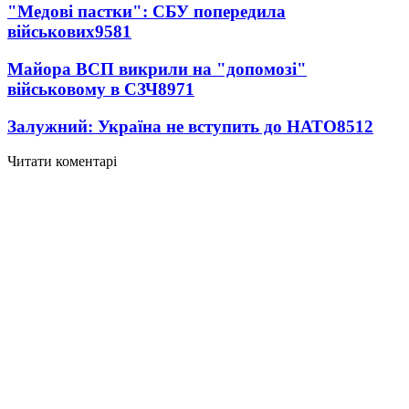
"Медові пастки": СБУ попередила
військових
9581
Майора ВСП викрили на "допомозі"
військовому в СЗЧ
8971
Залужний: Україна не вступить до НАТО
8512
Читати коментарі