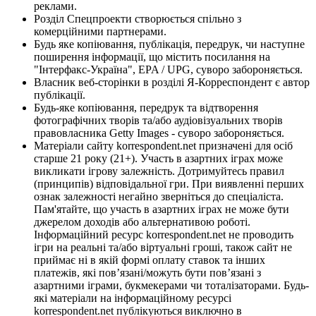
реклами.
Розділ Спецпроекти створюється спільно з
комерційними партнерами.
Будь яке копіювання, публікація, передрук, чи наступне
поширення інформації, що містить посилання на
"Інтерфакс-Україна", EPA / UPG, суворо забороняється.
Власник веб-сторінки в розділі Я-Корреспондент є автор
публікації.
Будь-яке копіювання, передрук та відтворення
фотографічних творів та/або аудіовізуальних творів
правовласника Getty Images - суворо забороняється.
Матеріали сайту korrespondent.net призначені для осіб
старше 21 року (21+). Участь в азартних іграх може
викликати ігрову залежність. Дотримуйтесь правил
(принципів) відповідальної гри. При виявленні перших
ознак залежності негайно зверніться до спеціаліста.
Пам'ятайте, що участь в азартних іграх не може бути
джерелом доходів або альтернативою роботі.
Інформаційний ресурс korrespondent.net не проводить
ігри на реальні та/або віртуальні гроші, також сайт не
приймає ні в якій формі оплату ставок та інших
платежів, які пов’язані/можуть бути пов’язані з
азартними іграми, букмекерами чи тоталізаторами. Будь-
які матеріали на інформаційному ресурсі
korrespondent.net публікуються виключно в