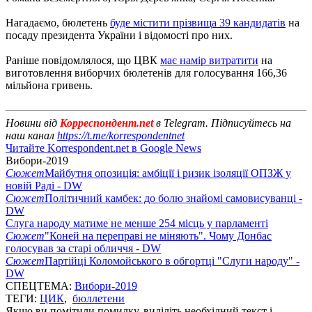
Нагадаємо, бюлетень
буде містити прізвища 39 кандидатів
на
посаду президента України і відомості про них.
Раніше повідомлялося, що ЦВК
має намір витратити
на
виготовлення виборчих бюлетенів для голосування 166,36
мільйона гривень.
Новини від
Корреспондент.net
в Telegram. Підписуйтесь на
наш канал
https://t.me/korrespondentnet
Читайте Korrespondent.net в Google News
Вибори-2019
Сюжет
Майбутня опозиція: амбіції і ризик ізоляції ОПЗЖ у
новій Раді - DW
Сюжет
Політичний камбек: до болю знайомі самовисуванці -
DW
Слуга народу матиме не менше 254 місць у парламенті
Сюжет
"Коней на переправі не міняють". Чому Донбас
голосував за старі обличчя - DW
Сюжет
Партійці Коломойського в обгортці "Слуги народу" -
DW
СПЕЦТЕМА:
Вибори-2019
ТЕГИ:
ЦИК
,
бюллетени
Якщо ви помітили помилку, виділіть необхідний текст і