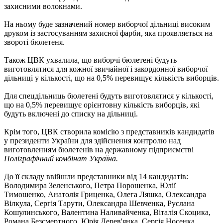
захисними волокнами.
На ньому буде зазначений номер виборчої дільниці високим
друком із застосуванням захисної фарби, яка проявляється на
звороті бюлетеня.
Також ЦВК ухвалила, що виборчі бюлетені будуть
виготовлятися для кожної звичайної і закордонної виборчої
дільниці у кількості, що на 0,5% перевищує кількість виборців.
Для спецдільниць бюлетені будуть виготовлятися у кількості,
що на 0,5% перевищує орієнтовну кількість виборців, які
будуть включені до списку на дільниці.
Крім того, ЦВК створила комісію з представників кандидатів
у президенти України для здійснення контролю над
виготовленням бюлетенів на державному підприємстві
Поліграфічний комбінат Україна.
До її складу ввійшли представники від 14 кандидатів:
Володимира Зеленського, Петра Порошенка, Юлії
Тимошенко, Анатолія Гриценка, Олега Ляшка, Олександра
Вілкула, Сергія Тарути, Олександра Шевченка, Руслана
Кошулинського, Валентина Наливайченка, Віталія Скоцика,
Романа Безсмертного, Юрія Дерев'янка, Сергія Носенка.