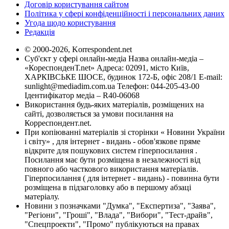
Договір користування сайтом
Політика у сфері конфіденційності і персональних даних
Угода щодо користування
Редакція
© 2000-2026, Korrespondent.net
Суб'єкт у сфері онлайн-медіа Назва онлайн-медіа –
«КореспонденТ.net» Адреса: 02091, місто Київ,
ХАРКІВСЬКЕ ШОСЕ, будинок 172-Б, офіс 208/1 E-mail:
sunlight@mediadim.com.ua
Телефон: 044-205-43-00
Ідентифікатор медіа – R40-06068
Використання будь-яких матеріалів, розміщених на
сайті, дозволяється за умови посилання на
Корреспондент.net.
При копіюванні матеріалів зі сторінки « Новини України
і світу» , для інтернет - видань - обов'язкове пряме
відкрите для пошукових систем гіперпосилання .
Посилання має бути розміщена в незалежності від
повного або часткового використання матеріалів.
Гіперпосилання ( для інтернет - видань) - повинна бути
розміщена в підзаголовку або в першому абзаці
матеріалу.
Новини з позначками "Думка", "Експертиза", "Заява",
"Регіони", "Гроші", "Влада", "Вибори", "Тест-драйв",
"Спецпроекти", "Промо" публікуються на правах