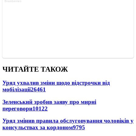
ЧИТАЙТЕ ТАКОЖ
Уряд ухвалив зміни щодо відстрочки від
мобілізації
26461
Зеленський зробив заяву про мирні
переговори
10122
Уряд змінив правила обслуговування чоловіків у
консульствах за кордоном
9795