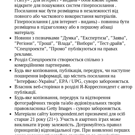
відкрите для пошукових систем гіперпосилання .
Посилання має бути розміщена в незалежності від
повного або часткового використання матеріалів.
Гіперпосилання ( для інтернет - видань) - повинна бути
розміщена в підзаголовку або в першому абзаці
матеріалу.
Новини з позначками "Думка", "Експертиза", "Заява",
"Регіони", "Гроші", "Влада", "Вибори", "Тест-драйв",
"Спецпроекти", "Промо" публікуються на правах
реклами.
Розділ Спецпроекти створюється спільно з
комерційними партнерами.
Будь яке копіювання, публікація, передрук, чи наступне
поширення інформації, що містить посилання на
"Інтерфакс-Україна", EPA / UPG, суворо забороняється.
Власник веб-сторінки в розділі Я-Корреспондент є автор
публікації.
Будь-яке копіювання, передрук та відтворення
фотографічних творів та/або аудіовізуальних творів
правовласника Getty Images - суворо забороняється.
Матеріали сайту korrespondent.net призначені для осіб
старше 21 року (21+). Участь в азартних іграх може
викликати ігрову залежність. Дотримуйтесь правил
(принципів) відповідальної гри. При виявленні перших