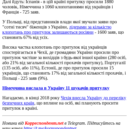
Далі йдуть: Іспанія - в цій країні притулку просили 1880
чоловік, Німеччина з 1060 клопотаннями від українців і
Франція - 725 заяв.
У Польщі, від представників влади якої звучали заяви про
"сотні тисяч" біженців з України,
лідерами за кількістю
клопотань про притулок залишаються росіяни
- 1600 заяв, що
становить 67% від усіх.
Висока частка клопотань про притулок від українців
спостерігається в Чехії, де громадяни України просили про
притулок частіше за вихідців з будь-якої іншої країни (280 осіб,
або 21% від загальної кількості прохачів притулку), Португалії
(135 осіб, або 11%), Естонії, де про притулок просили 15
українців, що становить 17% від загальної кількості прохачів, і
Польщі - 225 заяв (9%).
Німеччина вислала в Україну 11 шукачів притулку
Нагадаємо, в кінці 2018 року
Чехія внесла Україну до переліку
безпечних країн
, що вплине на осіб, які планують просити
притулок в країні.
Новини від
Корреспондент.net
в Telegram. Підписуйтесь на
наш канал
https://t.me/korrespondentnet