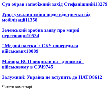
Суд обрав запобіжний захід Стефанішиній
13279
Уряд ухвалив зміни щодо відстрочки від
мобілізації
11358
Зеленський зробив заяву про мирні
переговори
10534
"Медові пастки": СБУ попередила
військових
10009
Майора ВСП викрили на "допомозі"
військовому в СЗЧ
9745
Залужний: Україна не вступить до НАТО
8612
Читати коментарі