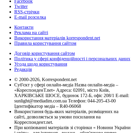
Facebook
Twitter
RSS-стрічки
E-mail розсилка
Контакти
Реклама на сайті
Використання матеріалів korrespondent.net
Правила користування сайтом
Договір користування сайтом
Політика у сфері конфіденційності і персональних даних
Угода щодо користування
Редакція
© 2000-2026, Korrespondent.net
Суб'єкт у сфері онлайн-медіа Назва онлайн-медіа –
«КореспонденТ.net» Адреса: 02091, місто Київ,
ХАРКІВСЬКЕ ШОСЕ, будинок 172-Б, офіс 208/1 E-mail:
sunlight@mediadim.com.ua
Телефон: 044-205-43-00
Ідентифікатор медіа – R40-06068
Використання будь-яких матеріалів, розміщених на
сайті, дозволяється за умови посилання на
Корреспондент.net.
При копіюванні матеріалів зі сторінки « Новини України
і світу» , для інтернет - видань - обов'язкове пряме