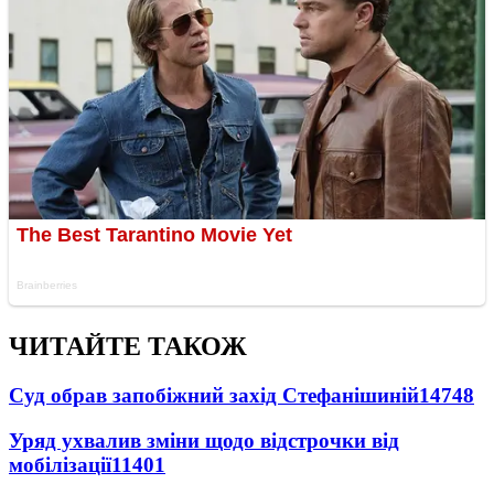
ЧИТАЙТЕ ТАКОЖ
Суд обрав запобіжний захід Стефанішиній
14748
Уряд ухвалив зміни щодо відстрочки від
мобілізації
11401