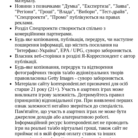
матеріалу.
Новини з позначками "Думка", "Експертиза", "Заява",
"Регіони", "Гроші", "Влада", "Вибори", "Тест-драйв",
"Спецпроекти", "Промо" публікуються на правах
реклами.
Розділ Спецпроекти створюється спільно з
комерційними партнерами.
Будь яке копіювання, публікація, передрук, чи наступне
поширення інформації, що містить посилання на
"Інтерфакс-Україна", EPA / UPG, суворо забороняється.
Власник веб-сторінки в розділі Я-Корреспондент є автор
публікації.
Будь-яке копіювання, передрук та відтворення
фотографічних творів та/або аудіовізуальних творів
правовласника Getty Images - суворо забороняється.
Матеріали сайту korrespondent.net призначені для осіб
старше 21 року (21+). Участь в азартних іграх може
викликати ігрову залежність. Дотримуйтесь правил
(принципів) відповідальної гри. При виявленні перших
ознак залежності негайно зверніться до спеціаліста.
Пам'ятайте, що участь в азартних іграх не може бути
джерелом доходів або альтернативою роботі.
Інформаційний ресурс korrespondent.net не проводить
ігри на реальні та/або віртуальні гроші, також сайт не
приймає ні в якій формі оплату ставок та інших