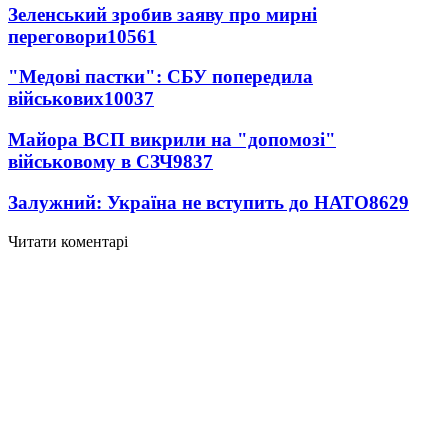
Зеленський зробив заяву про мирні
переговори
10561
"Медові пастки": СБУ попередила
військових
10037
Майора ВСП викрили на "допомозі"
військовому в СЗЧ
9837
Залужний: Україна не вступить до НАТО
8629
Читати коментарі