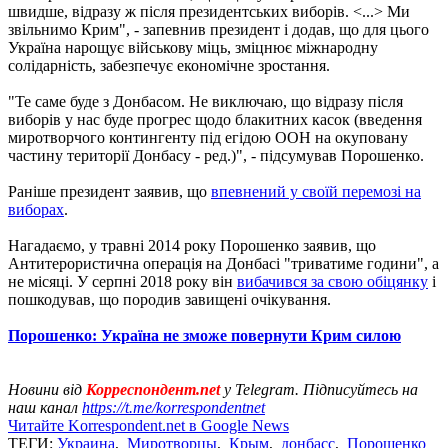
швидше, відразу ж після президентських виборів. <...> Ми
звільнимо Крим", - запевнив президент і додав, що для цього
Україна нарощує військову міць, зміцнює міжнародну
солідарність, забезпечує економічне зростання.
"Те саме буде з Донбасом. Не виключаю, що відразу після
виборів у нас буде прогрес щодо блакитних касок (введення
миротворчого контингенту під егідою ООН на окуповану
частину території Донбасу - ред.)", - підсумував Порошенко.
Раніше президент заявив, що
впевнений у своїй перемозі на
виборах
.
Нагадаємо, у травні 2014 року Порошенко заявив, що
Антитерористична операція на Донбасі "триватиме години", а
не місяці. У серпні 2018 року він
вибачився за свою обіцянку
і
пошкодував, що породив завищені очікування.
Порошенко: Україна не зможе повернути Крим силою
Новини від
Корреспондент.net
у Telegram. Підписуйтесь на
наш канал
https://t.me/korrespondentnet
Читайте Korrespondent.net в Google News
ТЕГИ:
Украина
,
Миротворцы
,
Крым
,
донбасс
,
Порошенко