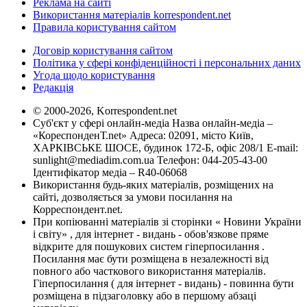
Реклама на сайті
Використання матеріалів korrespondent.net
Правила користування сайтом
Договір користування сайтом
Політика у сфері конфіденційності і персональних даних
Угода щодо користування
Редакція
© 2000-2026, Korrespondent.net
Суб'єкт у сфері онлайн-медіа Назва онлайн-медіа –
«КореспонденТ.net» Адреса: 02091, місто Київ,
ХАРКІВСЬКЕ ШОСЕ, будинок 172-Б, офіс 208/1 E-mail:
sunlight@mediadim.com.ua
Телефон: 044-205-43-00
Ідентифікатор медіа – R40-06068
Використання будь-яких матеріалів, розміщених на
сайті, дозволяється за умови посилання на
Корреспондент.net.
При копіюванні матеріалів зі сторінки « Новини України
і світу» , для інтернет - видань - обов'язкове пряме
відкрите для пошукових систем гіперпосилання .
Посилання має бути розміщена в незалежності від
повного або часткового використання матеріалів.
Гіперпосилання ( для інтернет - видань) - повинна бути
розміщена в підзаголовку або в першому абзаці