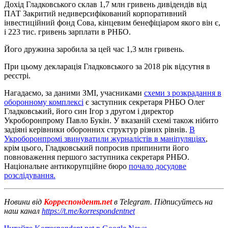
Дохід Гладковського склав 1,7 млн ​​гривень дивідендів від
ПАТ Закритий недиверсифікований корпоративний
інвестиційний фонд Сова, кінцевим бенефіціаром якого він є,
і 223 тис. гривень зарплати в РНБО.
Його дружина заробила за цей час 1,3 млн гривень.
При цьому декларація Гладковського за 2018 рік відсутня в
реєстрі.
Нагадаємо, за даними ЗМІ, учасниками
схеми з розкрадання в
оборонному комплексі
є заступник секретаря РНБО Олег
Гладковський, його син Ігор з другом і директор
Укроборонпрому Павло Букін. У вказаній схемі також нібито
задіяні керівники оборонних структур різних рівнів.
В
Укроборонпромі звинуватили журналістів в маніпуляціях
,
крім цього, Гладковський попросив припинити його
повноваження першого заступника секретаря РНБО.
Національне антикорупційне бюро
почало досудове
розслідування.
Новини від
Корреспондент.net
в Telegram. Підписуйтесь на
наш канал
https://t.me/korrespondentnet