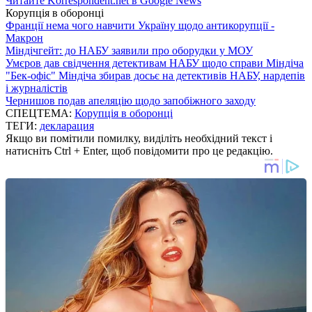
Читайте Korrespondent.net в Google News
Корупція в оборонці
Франції нема чого навчити Україну щодо антикорупції -
Макрон
Міндічгейт: до НАБУ заявили про оборудки у МОУ
Умєров дав свідчення детективам НАБУ щодо справи Міндіча
"Бек-офіс" Міндіча збирав досьє на детективів НАБУ, нардепів
і журналістів
Чернишов подав апеляцію щодо запобіжного заходу
СПЕЦТЕМА:
Корупція в оборонці
ТЕГИ:
декларация
Якщо ви помітили помилку, виділіть необхідний текст і
натисніть Ctrl + Enter, щоб повідомити про це редакцію.