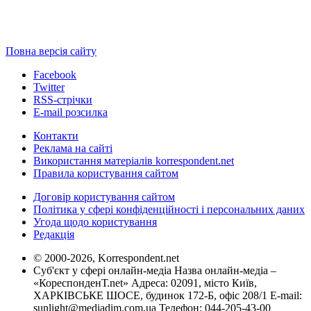
Повна версія сайту
Facebook
Twitter
RSS-стрічки
E-mail розсилка
Контакти
Реклама на сайті
Використання матеріалів korrespondent.net
Правила користування сайтом
Договір користування сайтом
Політика у сфері конфіденційності і персональних даних
Угода щодо користування
Редакція
© 2000-2026, Korrespondent.net
Суб'єкт у сфері онлайн-медіа Назва онлайн-медіа –
«КореспонденТ.net» Адреса: 02091, місто Київ,
ХАРКІВСЬКЕ ШОСЕ, будинок 172-Б, офіс 208/1 E-mail:
sunlight@mediadim.com.ua
Телефон: 044-205-43-00