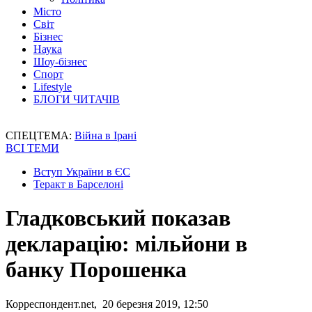
Місто
Світ
Бізнес
Наука
Шоу-бізнес
Спорт
Lifestyle
БЛОГИ ЧИТАЧІВ
СПЕЦТЕМА:
Війна в Ірані
ВСІ ТЕМИ
Вступ України в ЄС
Теракт в Барселоні
Гладковський показав
декларацію: мільйони в
банку Порошенка
Корреспондент.net, 20 березня 2019, 12:50