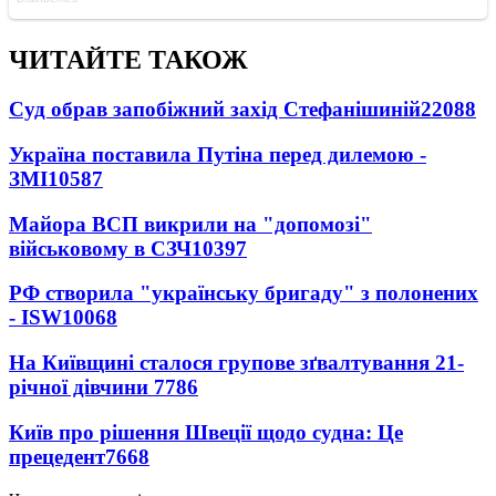
ЧИТАЙТЕ ТАКОЖ
Суд обрав запобіжний захід Стефанішиній
22088
Україна поставила Путіна перед дилемою -
ЗМІ
10587
Майора ВСП викрили на "допомозі"
військовому в СЗЧ
10397
РФ створила "українську бригаду" з полонених
- ISW
10068
На Київщині сталося групове зґвалтування 21-
річної дівчини
7786
Київ про рішення Швеції щодо судна: Це
прецедент
7668