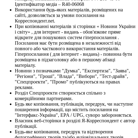
Ідентифікатор медіа – R40-06068
Використання будь-яких матеріалів, розміщених на
сайті, дозволяється за умови посилання на
Корреспондент.net.
При копіюванні матеріалів зі сторінки « Новини України
і світу» , для інтернет - видань - обов'язкове пряме
відкрите для пошукових систем гіперпосилання .
Посилання має бути розміщена в незалежності від
повного або часткового використання матеріалів.
Гіперпосилання ( для інтернет - видань) - повинна бути
розміщена в підзаголовку або в першому абзаці
матеріалу.
Новини з позначками "Думка", "Експертиза", "Заява",
"Регіони", "Гроші", "Влада", "Вибори", "Тест-драйв",
"Спецпроекти", "Промо" публікуються на правах
реклами.
Розділ Спецпроекти створюється спільно з
комерційними партнерами.
Будь яке копіювання, публікація, передрук, чи наступне
поширення інформації, що містить посилання на
"Інтерфакс-Україна", EPA / UPG, суворо забороняється.
Власник веб-сторінки в розділі Я-Корреспондент є автор
публікації.
Будь-яке копіювання, передрук та відтворення
фотографічних творів та/або аудіовізуальних творів