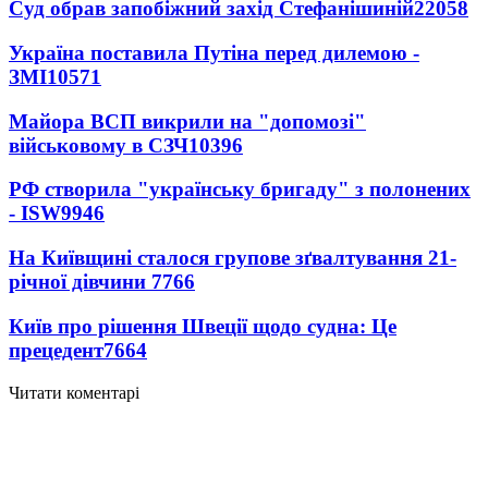
Суд обрав запобіжний захід Стефанішиній
22058
Україна поставила Путіна перед дилемою -
ЗМІ
10571
Майора ВСП викрили на "допомозі"
військовому в СЗЧ
10396
РФ створила "українську бригаду" з полонених
- ISW
9946
На Київщині сталося групове зґвалтування 21-
річної дівчини
7766
Київ про рішення Швеції щодо судна: Це
прецедент
7664
Читати коментарі