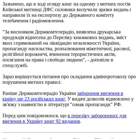
Зазначено, що в ході огляду книг на одному з митних постів
Київської митниці ДФС силовики вилучили зразки видань і
направили їх на експертизу до Державного комітету
телебачення і радіомовлення.
"За висновком Держкомтелерадіо, виявлена ​​друкарська
продукція віднесена до Переліку книжкових видань, зміст
яких спрямований на ліквідацію незалежності України,
пропаганду насильства, розпалювання міжетнічної, расової,
релігійної ворожнечі, вчинення терористичних актів,
посягання на права і свободи людини", - доповіли в
спецслужбі.
Зараз вирішується питання про складання адмінпротоколу про
порушення митних правил.
Раніше Держкомтелерадіо України
заборонив ввезення в
країну ще 23 російських книг
. У видачі дозволів відмовлено у
зв'язку з наявністю в літературі "ознак пропаганди" РФ.
Перед цим повідомлялося, що
в переліку заборонених для
ввезення в Україну книг 92 видання
.