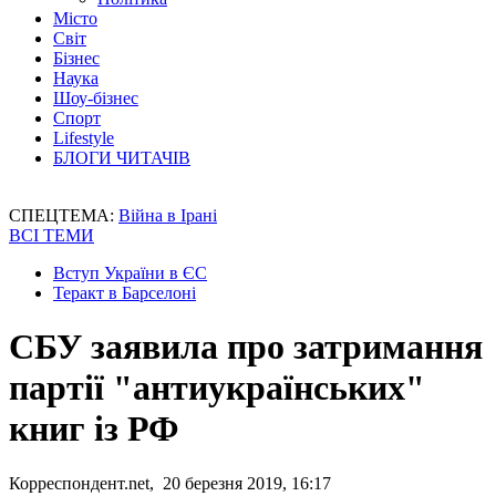
Місто
Світ
Бізнес
Наука
Шоу-бізнес
Спорт
Lifestyle
БЛОГИ ЧИТАЧІВ
СПЕЦТЕМА:
Війна в Ірані
ВСІ ТЕМИ
Вступ України в ЄС
Теракт в Барселоні
СБУ заявила про затримання
партії "антиукраїнських"
книг із РФ
Корреспондент.net, 20 березня 2019, 16:17