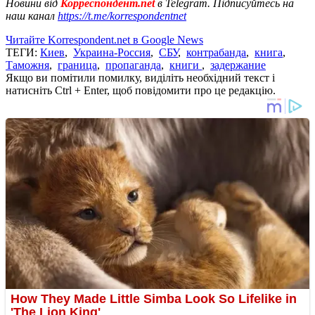
Новини від
Корреспондент.net
в Telegram. Підписуйтесь на
наш канал
https://t.me/korrespondentnet
Читайте Korrespondent.net в Google News
ТЕГИ:
Киев
,
Украина-Россия
,
СБУ
,
контрабанда
,
книга
,
Таможня
,
граница
,
пропаганда
,
книги
,
задержание
Якщо ви помітили помилку, виділіть необхідний текст і
натисніть Ctrl + Enter, щоб повідомити про це редакцію.