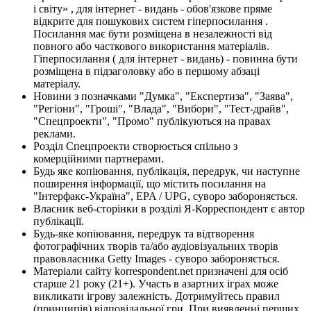
і світу» , для інтернет - видань - обов'язкове пряме
відкрите для пошукових систем гіперпосилання .
Посилання має бути розміщена в незалежності від
повного або часткового використання матеріалів.
Гіперпосилання ( для інтернет - видань) - повинна бути
розміщена в підзаголовку або в першому абзаці
матеріалу.
Новини з позначками "Думка", "Експертиза", "Заява",
"Регіони", "Гроші", "Влада", "Вибори", "Тест-драйв",
"Спецпроекти", "Промо" публікуються на правах
реклами.
Розділ Спецпроекти створюється спільно з
комерційними партнерами.
Будь яке копіювання, публікація, передрук, чи наступне
поширення інформації, що містить посилання на
"Інтерфакс-Україна", EPA / UPG, суворо забороняється.
Власник веб-сторінки в розділі Я-Корреспондент є автор
публікації.
Будь-яке копіювання, передрук та відтворення
фотографічних творів та/або аудіовізуальних творів
правовласника Getty Images - суворо забороняється.
Матеріали сайту korrespondent.net призначені для осіб
старше 21 року (21+). Участь в азартних іграх може
викликати ігрову залежність. Дотримуйтесь правил
(принципів) відповідальної гри. При виявленні перших