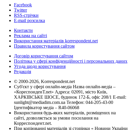
Facebook
Twitter
RSS-стрічки
E-mail розсилка
Контакти
Реклама на сайті
Використання матеріалів korrespondent.net
Правила користування сайтом
Договір користування сайтом
Політика у сфері конфіденційності і персональних даних
Угода щодо користування
Редакція
© 2000-2026, Korrespondent.net
Суб'єкт у сфері онлайн-медіа Назва онлайн-медіа –
«КореспонденТ.net» Адреса: 02091, місто Київ,
ХАРКІВСЬКЕ ШОСЕ, будинок 172-Б, офіс 208/1 E-mail:
sunlight@mediadim.com.ua
Телефон: 044-205-43-00
Ідентифікатор медіа – R40-06068
Використання будь-яких матеріалів, розміщених на
сайті, дозволяється за умови посилання на
Корреспондент.net.
При копіюванні матеріалів зі сторінки « Новини України