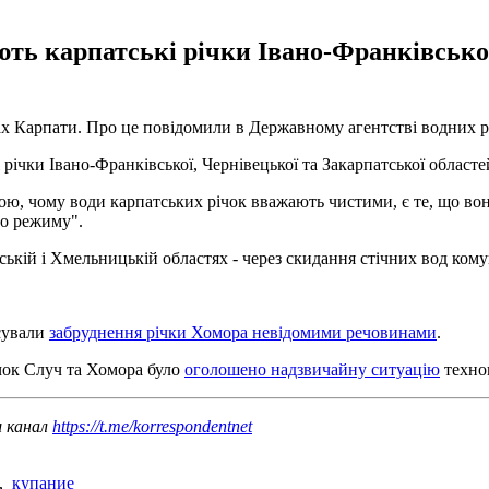
ь карпатські річки Івано-Франківської,
ах Карпати. Про це повідомили в Державному агентстві водних ре
чки Івано-Франківської, Чернівецької та Закарпатської областей",
ою, чому води карпатських річок вважають чистими, є те, що в
го режиму".
ській і Хмельницькій областях - через скидання стічних вод ко
ксували
забруднення річки Хомора невідомими речовинами
.
ічок Случ та Хомора було
оголошено надзвичайну ситуацію
техног
ш канал
https://t.me/korrespondentnet
,
купание