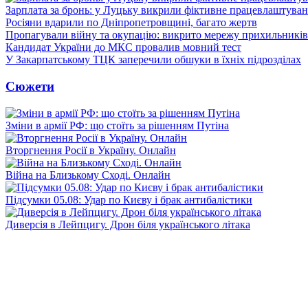
Зарплата за бронь: у Луцьку викрили фіктивне працевлаштуванн
Росіяни вдарили по Дніпропетровщині, багато жертв
Пропагували війну та окупацію: викрито мережу прихильникі
Кандидат України до МКС провалив мовний тест
У Закарпатському ТЦК заперечили обшуки в їхніх підрозділах
Сюжети
Зміни в армії РФ: що стоїть за рішенням Путіна
Вторгнення Росії в Україну. Онлайн
Війна на Близькому Сході. Онлайн
Підсумки 05.08: Удар по Києву і брак антибалістики
Диверсія в Лейпцигу. Дрон біля українського літака