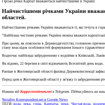
Гірські річки Карпат вважаються найчистішими в Україні
Найчистішими річками України вважают
областей.
Найчистішими річками України вважаються ті, які течуть в гор
"Найбільш чистими річками України можна вважати карпатські рі
При цьому, як пояснили в Держводагентстві, головною причин
стану внаслідок особливостей формування їхнього гідравлічно
Водночас найбільш забрудненими є водойми в Київській, Львів
Як відомо, 22 березня в світі відзначають Всесвітній день води.
Раніше в Житомирській області фахівці Держекоінспекції зафі
Перед цим в Житомирській області у зв'язку із забрудненням р
Новини від
Корреспондент.net
в Telegram. Підписуйтесь на на
Читайте Korrespondent.net в Google News
ТЕГИ:
вода
,
река
,
горы
,
Карпаты
,
реки
,
Чистая вода
,
водоем