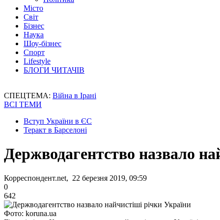
Місто
Світ
Бізнес
Наука
Шоу-бізнес
Спорт
Lifestyle
БЛОГИ ЧИТАЧІВ
СПЕЦТЕМА:
Війна в Ірані
ВСІ ТЕМИ
Вступ України в ЄС
Теракт в Барселоні
Держводагентство назвало на
Корреспондент.net, 22 березня 2019, 09:59
0
642
Фото: koruna.ua