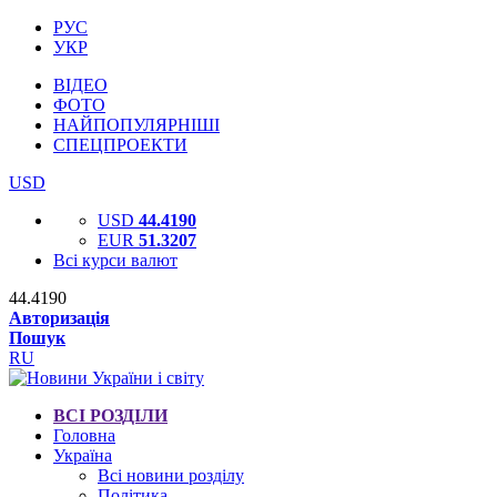
РУС
УКР
ВІДЕО
ФОТО
НАЙПОПУЛЯРНІШІ
СПЕЦПРОЕКТИ
USD
USD
44.4190
EUR
51.3207
Всі курси валют
44.4190
Авторизація
Пошук
RU
ВСІ РОЗДІЛИ
Головна
Україна
Всі новини розділу
Політика