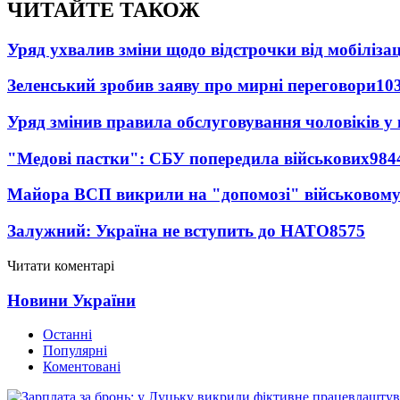
ЧИТАЙТЕ ТАКОЖ
Уряд ухвалив зміни щодо відстрочки від мобілізац
Зеленський зробив заяву про мирні переговори
10
Уряд змінив правила обслуговування чоловіків у
"Медові пастки": СБУ попередила військових
984
Майора ВСП викрили на "допомозі" військовому
Залужний: Україна не вступить до НАТО
8575
Читати коментарі
Новини України
Останні
Популярні
Коментовані