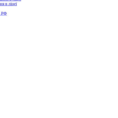
я в ліцеї
в РФ