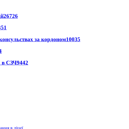
ії
26726
351
 консульствах за кордоном
10035
4
 в СЗЧ
9442