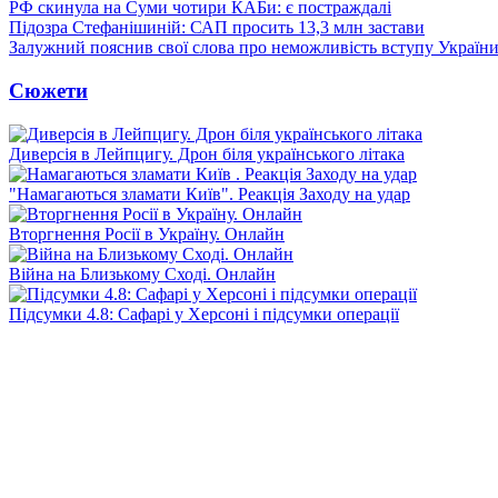
РФ скинула на Суми чотири КАБи: є постраждалі
Підозра Стефанішиній: САП просить 13,3 млн застави
Залужний пояснив свої слова про неможливість вступу Украї
Сюжети
Диверсія в Лейпцигу. Дрон біля українського літака
"Намагаються зламати Київ". Реакція Заходу на удар
Вторгнення Росії в Україну. Онлайн
Війна на Близькому Сході. Онлайн
Підсумки 4.8: Сафарі у Херсоні і підсумки операції