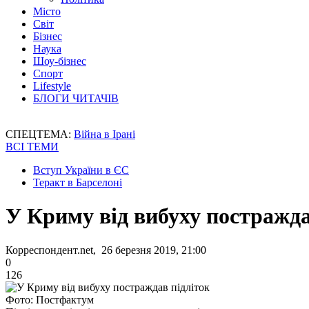
Місто
Світ
Бізнес
Наука
Шоу-бізнес
Спорт
Lifestyle
БЛОГИ ЧИТАЧІВ
СПЕЦТЕМА:
Війна в Ірані
ВСІ ТЕМИ
Вступ України в ЄС
Теракт в Барселоні
У Криму від вибуху постражда
Корреспондент.net, 26 березня 2019, 21:00
0
126
Фото: Постфактум