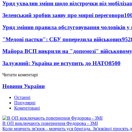
Уряд ухвалив зміни щодо відстрочки від мобілізац
Зеленський зробив заяву про мирні переговори
10
Уряд змінив правила обслуговування чоловіків у
"Медові пастки": СБУ попередила військових
952
Майора ВСП викрили на "допомозі" військовому
Залужний: Україна не вступить до НАТО
8500
Читати коментарі
Новини України
Останні
Популярні
Коментовані
В ОП виключають повернення Федорова - ЗМІ
Коли мовчить зв'язок - мовчить уся бригада. Зв'язківці просять