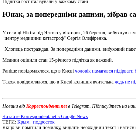
Підлітка госпіталізували у важкому стані
Юнак, за попередніми даними, зібрав са
У селищі Нікіта під Ялтою у вівторок, 26 березня, вибухнув са
"центру медицини катастроф" Сергія Олефіренка.
"Хлопець постраждав. За попередніми даними, вибуховий пакет я
Медики оцінили стан 15-річного підлітка як важкий.
Раніше повідомлялося, що в Києві
чоловік намагався підірвати
Також повідомлялося, що в Києві колишня вчителька
ледь не п
Новини від
Корреспондент.net
в Telegram. Підписуйтесь на на
Читайте Korrespondent.net в Google News
ТЕГИ:
Крым
,
подросток
Якщо ви помітили помилку, виділіть необхідний текст і натисніт