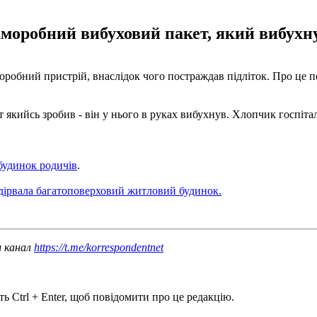
моробний вибуховий пакет, який вибухну
моробний пристрій, внаслідок чого постраждав підліток. Про це 
кийсь зробив - він у нього в руках вибухнув. Хлопчик госпіталі
 будинок родичів
.
ідірвала багатоповерховий житловий будинок.
ш канал
https://t.me/korrespondentnet
ь Ctrl + Enter, щоб повідомити про це редакцію.