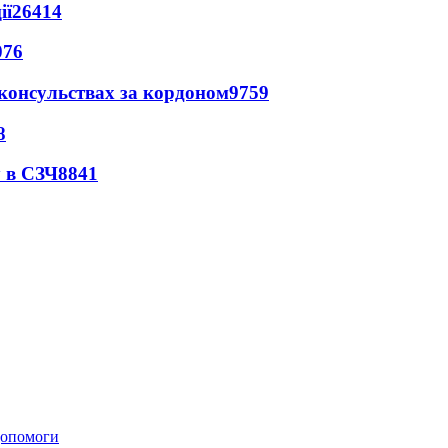
ії
26414
076
 консульствах за кордоном
9759
8
 в СЗЧ
8841
 допомоги