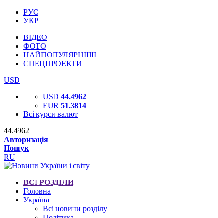
РУС
УКР
ВІДЕО
ФОТО
НАЙПОПУЛЯРНІШІ
СПЕЦПРОЕКТИ
USD
USD
44.4962
EUR
51.3814
Всі курси валют
44.4962
Авторизація
Пошук
RU
ВСІ РОЗДІЛИ
Головна
Україна
Всі новини розділу
Політика