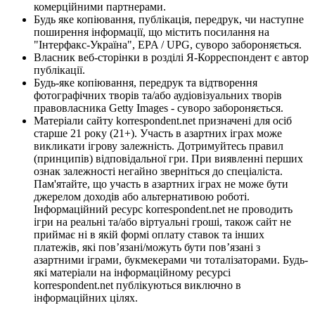
комерційними партнерами.
Будь яке копіювання, публікація, передрук, чи наступне
поширення інформації, що містить посилання на
"Інтерфакс-Україна", EPA / UPG, суворо забороняється.
Власник веб-сторінки в розділі Я-Корреспондент є автор
публікації.
Будь-яке копіювання, передрук та відтворення
фотографічних творів та/або аудіовізуальних творів
правовласника Getty Images - суворо забороняється.
Матеріали сайту korrespondent.net призначені для осіб
старше 21 року (21+). Участь в азартних іграх може
викликати ігрову залежність. Дотримуйтесь правил
(принципів) відповідальної гри. При виявленні перших
ознак залежності негайно зверніться до спеціаліста.
Пам'ятайте, що участь в азартних іграх не може бути
джерелом доходів або альтернативою роботі.
Інформаційний ресурс korrespondent.net не проводить
ігри на реальні та/або віртуальні гроші, також сайт не
приймає ні в якій формі оплату ставок та інших
платежів, які пов’язані/можуть бути пов’язані з
азартними іграми, букмекерами чи тоталізаторами. Будь-
які матеріали на інформаційному ресурсі
korrespondent.net публікуються виключно в
інформаційних цілях.