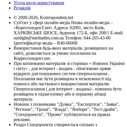
Угода щодо користування
Редакція
© 2000-2026, Korrespondent.net
Суб'єкт у сфері онлайн-медіа Назва онлайн-медіа –
«КореспонденТ.net» Адреса: 02091, місто Київ,
ХАРКІВСЬКЕ ШОСЕ, будинок 172-Б, офіс 208/1 E-mail:
sunlight@mediadim.com.ua
Телефон: 044-205-43-00
Ідентифікатор медіа – R40-06068
Використання будь-яких матеріалів, розміщених на
сайті, дозволяється за умови посилання на
Корреспондент.net.
При копіюванні матеріалів зі сторінки « Новини України
і світу» , для інтернет - видань - обов'язкове пряме
відкрите для пошукових систем гіперпосилання .
Посилання має бути розміщена в незалежності від
повного або часткового використання матеріалів.
Гіперпосилання ( для інтернет - видань) - повинна бути
розміщена в підзаголовку або в першому абзаці
матеріалу.
Новини з позначками "Думка", "Експертиза", "Заява",
"Регіони", "Гроші", "Влада", "Вибори", "Тест-драйв",
"Спецпроекти", "Промо" публікуються на правах
реклами.
Розділ Спецпроекти створюється спільно з