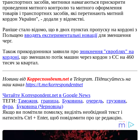
транспортних засобів, митники намагаються прискорити
проведення митного контролю та митного оформлення
товарів і транспортних засобів, які перетинають митний
кордон України", - додали у відомстві.
Раніше стало відомо, що в двох пунктах пропуску на кордоні з
Польщею
вводять експериментальні новації
для зменшення
черг.
Також прикордонники заявили про
зникнення "євроблях" на
кордоні
, що зменшило потік машин через кордон з ЄС на 460
тисяч за квартал.
Новини від
Корреспондент.net
в Telegram. Підписуйтесь на
наш канал
https://t.me/korrespondentnet
Читайте Korrespondent.net в Google News
ТЕГИ:
Таможня
,
граница
,
Буковина
,
очередь
,
грузовик
,
фура
,
Буковина (Черновцы)
Якщо ви помітили помилку, виділіть необхідний текст і
натисніть Ctrl + Enter, щоб повідомити про це редакцію.