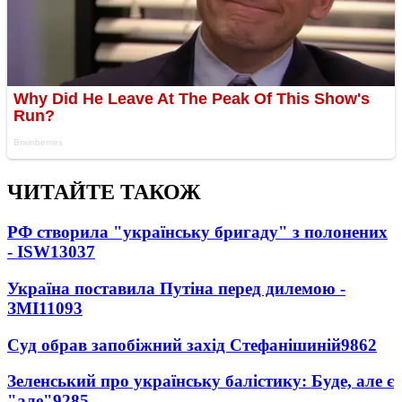
ЧИТАЙТЕ ТАКОЖ
РФ створила "українську бригаду" з полонених
- ISW
13037
Україна поставила Путіна перед дилемою -
ЗМІ
11093
Суд обрав запобіжний захід Стефанішиній
9862
Зеленський про українську балістику: Буде, але є
"але"
9285