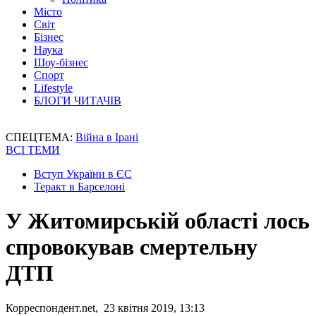
Місто
Світ
Бізнес
Наука
Шоу-бізнес
Спорт
Lifestyle
БЛОГИ ЧИТАЧІВ
СПЕЦТЕМА:
Війна в Ірані
ВСІ ТЕМИ
Вступ України в ЄС
Теракт в Барселоні
У Житомирській області лось
спровокував смертельну
ДТП
Корреспондент.net, 23 квітня 2019, 13:13