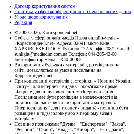
Договір користування сайтом
Політика у сфері конфіденційності і персональних даних
Угода щодо користування
Редакція
© 2000-2026, Korrespondent.net
Суб'єкт у сфері онлайн-медіа Назва онлайн-медіа –
«КореспонденТ.net» Адреса: 02091, місто Київ,
ХАРКІВСЬКЕ ШОСЕ, будинок 172-Б, офіс 208/1 E-mail:
sunlight@mediadim.com.ua
Телефон: 044-205-43-00
Ідентифікатор медіа – R40-06068
Використання будь-яких матеріалів, розміщених на
сайті, дозволяється за умови посилання на
Корреспондент.net.
При копіюванні матеріалів зі сторінки « Новини України
і світу» , для інтернет - видань - обов'язкове пряме
відкрите для пошукових систем гіперпосилання .
Посилання має бути розміщена в незалежності від
повного або часткового використання матеріалів.
Гіперпосилання ( для інтернет - видань) - повинна бути
розміщена в підзаголовку або в першому абзаці
матеріалу.
Новини з позначками "Думка", "Експертиза", "Заява",
"Регіони", "Гроші", "Влада", "Вибори", "Тест-драйв",