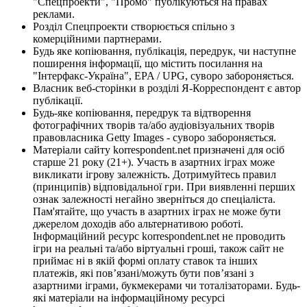
"Спецпроекти", "Промо" публікуються на правах
реклами.
Розділ Спецпроекти створюється спільно з
комерційними партнерами.
Будь яке копіювання, публікація, передрук, чи наступне
поширення інформації, що містить посилання на
"Інтерфакс-Україна", EPA / UPG, суворо забороняється.
Власник веб-сторінки в розділі Я-Корреспондент є автор
публікації.
Будь-яке копіювання, передрук та відтворення
фотографічних творів та/або аудіовізуальних творів
правовласника Getty Images - суворо забороняється.
Матеріали сайту korrespondent.net призначені для осіб
старше 21 року (21+). Участь в азартних іграх може
викликати ігрову залежність. Дотримуйтесь правил
(принципів) відповідальної гри. При виявленні перших
ознак залежності негайно зверніться до спеціаліста.
Пам'ятайте, що участь в азартних іграх не може бути
джерелом доходів або альтернативою роботі.
Інформаційний ресурс korrespondent.net не проводить
ігри на реальні та/або віртуальні гроші, також сайт не
приймає ні в якій формі оплату ставок та інших
платежів, які пов’язані/можуть бути пов’язані з
азартними іграми, букмекерами чи тоталізаторами. Будь-
які матеріали на інформаційному ресурсі