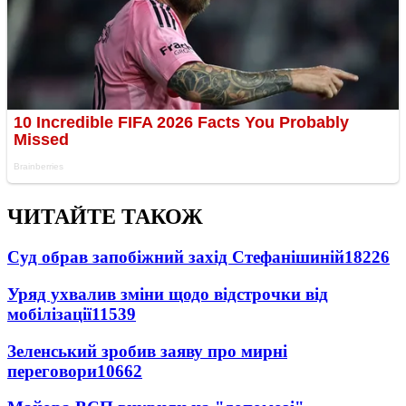
ЧИТАЙТЕ ТАКОЖ
Суд обрав запобіжний захід Стефанішиній
18226
Уряд ухвалив зміни щодо відстрочки від
мобілізації
11539
Зеленський зробив заяву про мирні
переговори
10662