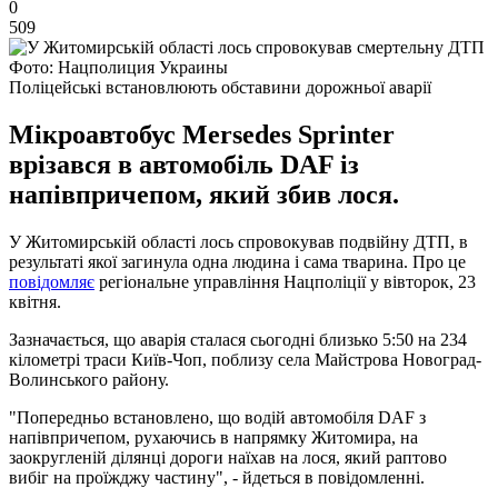
0
509
Фото: Нацполиция Украины
Поліцейські встановлюють обставини дорожньої аварії
Мікроавтобус Mersedes Sprinter
врізався в автомобіль DAF із
напівпричепом, який збив лося.
У Житомирській області лось спровокував подвійну ДТП, в
результаті якої загинула одна людина і сама тварина. Про це
повідомляє
регіональне управління Нацполіції у вівторок, 23
квітня.
Зазначається, що аварія сталася сьогодні близько 5:50 на 234
кілометрі траси Київ-Чоп, поблизу села Майстрова Новоград-
Волинського району.
"Попередньо встановлено, що водій автомобіля DAF з
напівпричепом, рухаючись в напрямку Житомира, на
заокругленій ділянці дороги наїхав на лося, який раптово
вибіг на проїжджу частину", - йдеться в повідомленні.