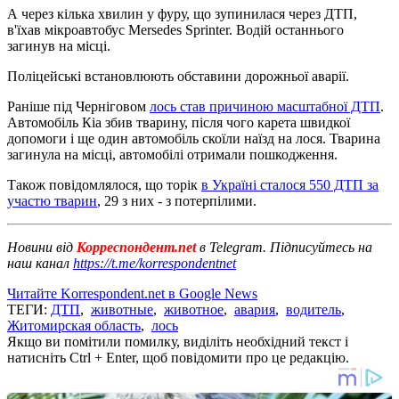
А через кілька хвилин у фуру, що зупинилася через ДТП,
в'їхав мікроавтобус Mersedes Sprinter. Водій останнього
загинув на місці.
Поліцейські встановлюють обставини дорожньої аварії.
Раніше під Черніговом
лось став причиною масштабної ДТП
.
Автомобіль Кіа збив тварину, після чого карета швидкої
допомоги і ще один автомобіль скоїли наїзд на лося. Тварина
загинула на місці, автомобілі отримали пошкодження.
Також повідомлялося, що торік
в Україні сталося 550 ДТП за
участю тварин
, 29 з них - з потерпілими.
Новини від
Корреспондент.net
в Telegram. Підписуйтесь на
наш канал
https://t.me/korrespondentnet
Читайте Korrespondent.net в Google News
ТЕГИ:
ДТП
,
животные
,
животное
,
авария
,
водитель
,
Житомирская область
,
лось
Якщо ви помітили помилку, виділіть необхідний текст і
натисніть Ctrl + Enter, щоб повідомити про це редакцію.