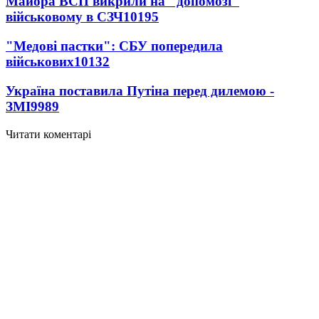
Майора ВСП викрили на "допомозі"
військовому в СЗЧ
10195
"Медові пастки": СБУ попередила
військових
10132
Україна поставила Путіна перед дилемою -
ЗМІ
9989
Читати коментарі