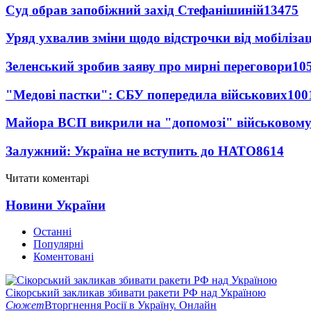
Суд обрав запобіжний захід Стефанішиній
13475
Уряд ухвалив зміни щодо відстрочки від мобілізац
Зеленський зробив заяву про мирні переговори
10
"Медові пастки": СБУ попередила військових
100
Майора ВСП викрили на "допомозі" військовому
Залужний: Україна не вступить до НАТО
8614
Читати коментарі
Новини України
Останні
Популярні
Коментовані
Сікорський закликав збивати ракети РФ над Україною
Сюжет
Вторгнення Росії в Україну. Онлайн