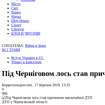
Місто
Світ
Бізнес
Наука
Шоу-бізнес
Спорт
Lifestyle
БЛОГИ ЧИТАЧІВ
СПЕЦТЕМА:
Війна в Ірані
ВСІ ТЕМИ
Вступ України в ЄС
Теракт в Барселоні
Під Черніговом лось став пр
Корреспондент.net, 17 березня 2019, 13:35
0
966
ДТП у Чернігівській області