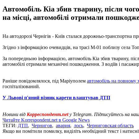
Автомобіль Кіа збив тварину, після чого
на місці, автомобілі отримали пошкодж
На автодорозі Чернігів - Київ сталася дорожньо-транспортна пр
Згідно з інформацією очевидців, на трасі М-01 поблизу села Топ
За попередньою інформацією, автомобіль Кіа збив тварину, після 
автомобілі отримали механічні пошкодження. З водіїв і пасажир
Раніше повідомлялося, під Маріуполем
автомобіль на повному х
госпіталізований.
У Львові п'яний візник карети влаштував ДТП
Новини від
Корреспондент.net
у Telegram. Підписуйтесь на на
Читайте Korrespondent.net в Google News
ТЕГИ:
ДТП
,
Чернигов
,
авария
,
лось
,
Черниговская область
Якщо ви помітили помилку, виділіть необхідний текст і натисніт