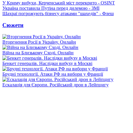
У Криму вибухи, Керченський міст перекрито - OSINT
Україна поставила Путіна перед дилемою - ЗМІ
Шахраї погрожують бізнесу атаками "шахедів" - Флеш
Сюжети
Вторгнення Росії в Україну. Онлайн
Війна на Близькому Сході. Онлайн
Бенкет генералів. Наслідки вибуху в Москві
Брудні технології. Атаки РФ на вибори у Франції
Ескалація для Європи. Російський дрон в Лейпцигу