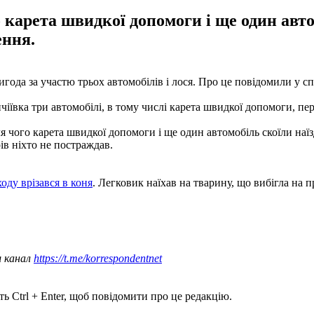
 карета швидкої допомоги і ще один авто
ення.
игода за участю трьох автомобілів і лося. Про це повідомили у с
чіївка три автомобілі, в тому числі карета швидкої допомоги, пер
чого карета швидкої допомоги і ще один автомобіль скоїли наїзд н
ів ніхто не постраждав.
оду врізався в коня
. Легковик наїхав на тварину, що вибігла на п
ш канал
https://t.me/korrespondentnet
ь Ctrl + Enter, щоб повідомити про це редакцію.