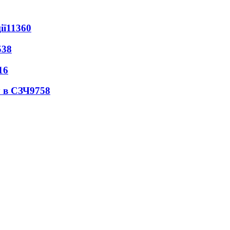
ії
11360
538
16
 в СЗЧ
9758