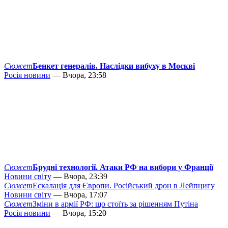
Сюжет
Бенкет генералів. Наслідки вибуху в Москві
Росія новини
— Вчора, 23:58
Сюжет
Брудні технології. Атаки РФ на вибори у Франції
Новини світу
— Вчора, 23:39
Сюжет
Ескалація для Європи. Російський дрон в Лейпцигу
Новини світу
— Вчора, 17:07
Сюжет
Зміни в армії РФ: що стоїть за рішенням Путіна
Росія новини
— Вчора, 15:20