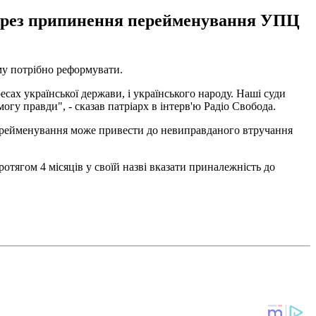
через припинення перейменування УПЦ
му потрібно реформувати.
есах української держави, і українського народу. Наші суди
гу правди", - сказав патріарх в інтерв'ю Радіо Свобода.
перейменування може привести до невиправданого втручання
отягом 4 місяців у своїй назві вказати приналежність до