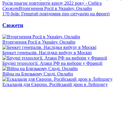
Росія прагне повторити кризу 2022 року - Сибіга
Сюжет
Вторгнення Росії в Україну. Онлайн
170 боїв: Генштаб повідомив про ситуацію на фронті
Сюжети
Вторгнення Росії в Україну. Онлайн
Бенкет генералів. Наслідки вибуху в Москві
Брудні технології. Атаки РФ на вибори у Франції
Війна на Близькому Сході. Онлайн
Ескалація для Європи. Російський дрон в Лейпцигу