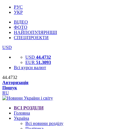
РУС
УКР
ВІДЕО
ФОТО
НАЙПОПУЛЯРНІШІ
СПЕЦПРОЕКТИ
USD
USD
44.4732
EUR
51.3093
Всі курси валют
44.4732
Авторизація
Пошук
RU
ВСІ РОЗДІЛИ
Головна
Україна
Всі новини розділу
Політика