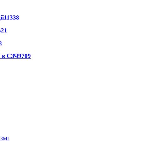
ії
11338
521
8
 в СЗЧ
9709
 ЗМІ