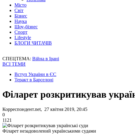
Місто
Світ
Бізнес
Наука
Шоу-бізнес
Спорт
Lifestyle
БЛОГИ ЧИТАЧІВ
СПЕЦТЕМА:
Війна в Ірані
ВСІ ТЕМИ
Вступ України в ЄС
Теракт в Барселоні
Філарет розкритикував україн
Корреспондент.net, 27 квітня 2019, 20:45
0
1121
Філарет незадоволений українськими судами