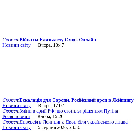
Сюжет
Війна на Близькому Сході. Онлайн
Новини світу
— Вчора, 18:47
Сюжет
Ескалація для Європи. Російський дрон в Лейпцигу
Новини світу
— Вчора, 17:07
Сюжет
Зміни в армії РФ: що стоїть за рішенням Путіна
Росія новини
— Вчора, 15:20
Сюжет
Диверсія в Лейпцигу. Дрон біля українського літака
Новини світу
— 5 серпня 2026, 23:36