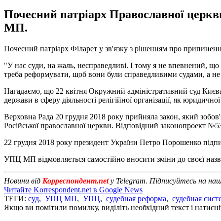
Почесний патріарх Православної церк
МП.
Почесний патріарх Філарет у зв'язку з рішенням про припине
"У нас суди, на жаль, несправедливі. І тому я не впевнений, щ
треба реформувати, щоб вони були справедливими судами, а не 
Нагадаємо, що 22 квітня Окружний адміністративний суд Киє
держави в сферу діяльності релігійної організації, як юридичної
Верховна Рада 20 грудня 2018 року прийняла закон, який зобов'
Російської православної церкви. Відповідний законопроект №53
22 грудня 2018 року президент України Петро Порошенко підпи
УПЦ МП відмовляється самостійно вносити зміни до своєї назв
Новини від
Корреспондент.net
у Telegram. Підписуйтесь на на
Читайте Korrespondent.net в Google News
ТЕГИ:
суд
,
УПЦ МП
,
УПЦ
,
судебная реформа
,
судебная сист
Якщо ви помітили помилку, виділіть необхідний текст і натисніт