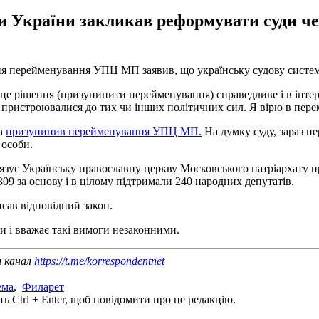
ви України закликав реформувати суди 
ння перейменування УПЦ МП заявив, що українську судову систе
о це рішення (призупинити перейменування) справедливе і в інтер
пристроювалися до тих чи інших політичних сил. Я вірю в перемо
ва
призупинив перейменування УПЦ МП.
На думку суду, зараз 
 особи.
язує Українську православну церкву Московського патріархату пр
09 за основу і в цілому підтримали 240 народних депутатів.
сав відповідний закон.
и і вважає такі вимоги незаконними.
ш канал
https://t.me/korrespondentnet
ема
,
Филарет
ь Ctrl + Enter, щоб повідомити про це редакцію.