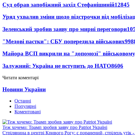
Суд обрав запобіжний захід Стефанішиній
12845
Уряд ухвалив зміни щодо відстрочки від мобілізац
Зеленський зробив заяву про мирні переговори
10
"Медові пастки": СБУ попередила військових
998
Майора ВСП викрили на "допомозі" військовому
Залужний: Україна не вступить до НАТО
8606
Читати коментарі
Новини України
Останні
Популярні
Коментовані
Теж хочемо: Трамп зробив заяву про Patriot Україні
Стрілянина в центрі Кривого Рогу: є поранений, стрілець утік -