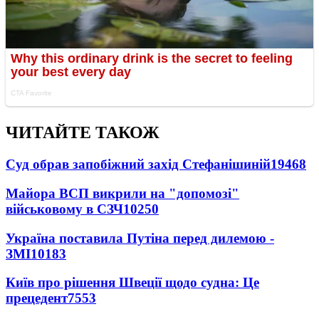
ЧИТАЙТЕ ТАКОЖ
Суд обрав запобіжний захід Стефанішиній
19468
Майора ВСП викрили на "допомозі"
військовому в СЗЧ
10250
Україна поставила Путіна перед дилемою -
ЗМІ
10183
Київ про рішення Швеції щодо судна: Це
прецедент
7553