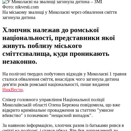
Фото: nikvesti.com
На міському звалищі у Миколаєві через обвалення сміття
загинула дитина
Хлопчик належав до ромської
національності, представники якої
живуть поблизу міського
сміттєзвалища, куди проникають
незаконно.
На полігоні твердих побутових відходів у Миколаєві 1 травня
сталося обвалення сміття, внаслідок чого загинула дитина
дев'яти років ромської національності, пише видання
НикВести
.
Спікер головного управління Національної поліції
Миколаївській області Олена Бережна повідомила, що вже
відкрито кримінальне провадження за статтею "умисне
вбивство" з позначкою "нещасний випадок".
За наявною інформацією, хлопчик разом із батьками рився в
смітті на полігоні, і стався обвал. Він був доправлений до