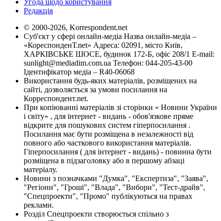
Угода щодо користування
Редакція
© 2000-2026, Korrespondent.net
Суб'єкт у сфері онлайн-медіа Назва онлайн-медіа –
«КореспонденТ.net» Адреса: 02091, місто Київ,
ХАРКІВСЬКЕ ШОСЕ, будинок 172-Б, офіс 208/1 E-mail:
sunlight@mediadim.com.ua
Телефон: 044-205-43-00
Ідентифікатор медіа – R40-06068
Використання будь-яких матеріалів, розміщених на
сайті, дозволяється за умови посилання на
Корреспондент.net.
При копіюванні матеріалів зі сторінки « Новини України
і світу» , для інтернет - видань - обов'язкове пряме
відкрите для пошукових систем гіперпосилання .
Посилання має бути розміщена в незалежності від
повного або часткового використання матеріалів.
Гіперпосилання ( для інтернет - видань) - повинна бути
розміщена в підзаголовку або в першому абзаці
матеріалу.
Новини з позначками "Думка", "Експертиза", "Заява",
"Регіони", "Гроші", "Влада", "Вибори", "Тест-драйв",
"Спецпроекти", "Промо" публікуються на правах
реклами.
Розділ Спецпроекти створюється спільно з