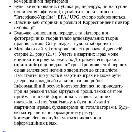
комерційними партнерами.
Будь яке копіювання, публікація, передрук, чи наступне
поширення інформації, що містить посилання на
"Інтерфакс-Україна", EPA / UPG, суворо забороняється.
Власник веб-сторінки в розділі Я-Корреспондент є автор
публікації.
Будь-яке копіювання, передрук та відтворення
фотографічних творів та/або аудіовізуальних творів
правовласника Getty Images - суворо забороняється.
Матеріали сайту korrespondent.net призначені для осіб
старше 21 року (21+). Участь в азартних іграх може
викликати ігрову залежність. Дотримуйтесь правил
(принципів) відповідальної гри. При виявленні перших
ознак залежності негайно зверніться до спеціаліста.
Пам'ятайте, що участь в азартних іграх не може бути
джерелом доходів або альтернативою роботі.
Інформаційний ресурс korrespondent.net не проводить
ігри на реальні та/або віртуальні гроші, також сайт не
приймає ні в якій формі оплату ставок та інших
платежів, які пов’язані/можуть бути пов’язані з
азартними іграми, букмекерами чи тоталізаторами. Будь-
які матеріали на інформаційному ресурсі
korrespondent.net публікуються виключно в
інформаційних цілях.