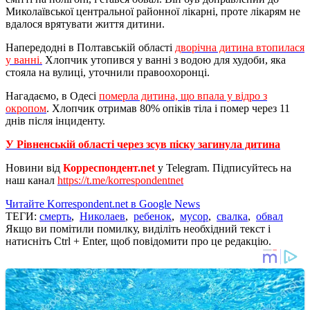
Миколаївської центральної районної лікарні, проте лікарям не
вдалося врятувати життя дитини.
Напередодні в Полтавській області
дворічна дитина втопилася
у ванні.
Хлопчик утопився у ванні з водою для худоби, яка
стояла на вулиці, уточнили правоохоронці.
Нагадаємо, в Одесі
померла дитина, що впала у відро з
окропом
. Хлопчик отримав 80% опіків тіла і помер через 11
днів після інциденту.
У Рівненській області через зсув піску загинула дитина
Новини від
Корреспондент.net
у Telegram. Підписуйтесь на
наш канал
https://t.me/korrespondentnet
Читайте Korrespondent.net в Google News
ТЕГИ:
смерть
,
Николаев
,
ребенок
,
мусор
,
свалка
,
обвал
Якщо ви помітили помилку, виділіть необхідний текст і
натисніть Ctrl + Enter, щоб повідомити про це редакцію.