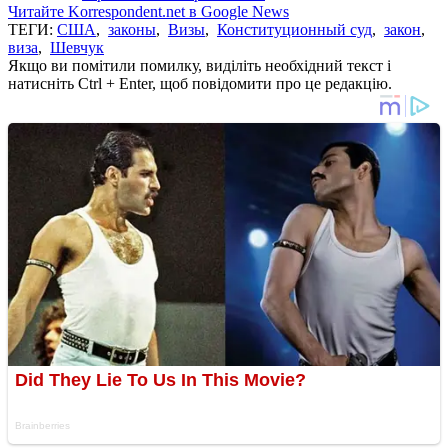
Читайте Korrespondent.net в Google News
ТЕГИ:
США
,
законы
,
Визы
,
Конституционный суд
,
закон
,
виза
,
Шевчук
Якщо ви помітили помилку, виділіть необхідний текст і
натисніть Ctrl + Enter, щоб повідомити про це редакцію.