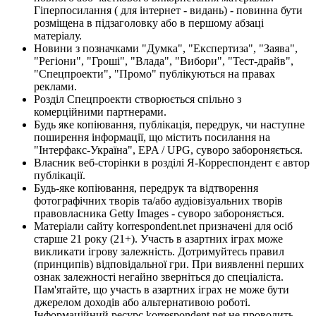
Гіперпосилання ( для інтернет - видань) - повинна бути
розміщена в підзаголовку або в першому абзаці
матеріалу.
Новини з позначками "Думка", "Експертиза", "Заява",
"Регіони", "Гроші", "Влада", "Вибори", "Тест-драйв",
"Спецпроекти", "Промо" публікуються на правах
реклами.
Розділ Спецпроекти створюється спільно з
комерційними партнерами.
Будь яке копіювання, публікація, передрук, чи наступне
поширення інформації, що містить посилання на
"Інтерфакс-Україна", EPA / UPG, суворо забороняється.
Власник веб-сторінки в розділі Я-Корреспондент є автор
публікації.
Будь-яке копіювання, передрук та відтворення
фотографічних творів та/або аудіовізуальних творів
правовласника Getty Images - суворо забороняється.
Матеріали сайту korrespondent.net призначені для осіб
старше 21 року (21+). Участь в азартних іграх може
викликати ігрову залежність. Дотримуйтесь правил
(принципів) відповідальної гри. При виявленні перших
ознак залежності негайно зверніться до спеціаліста.
Пам'ятайте, що участь в азартних іграх не може бути
джерелом доходів або альтернативою роботі.
Інформаційний ресурс korrespondent.net не проводить