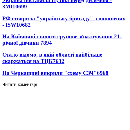
Україна поставила Путіна перед дилемою -
ЗМІ
10699
РФ створила "українську бригаду" з полонених
- ISW
10682
На Київщині сталося групове зґвалтування 21-
річної дівчини
7894
Стало відомо, в якій області найбільше
скаржаться на ТЦК
7632
На Черкащині викрили "схему СЗЧ"
6968
Читати коментарі