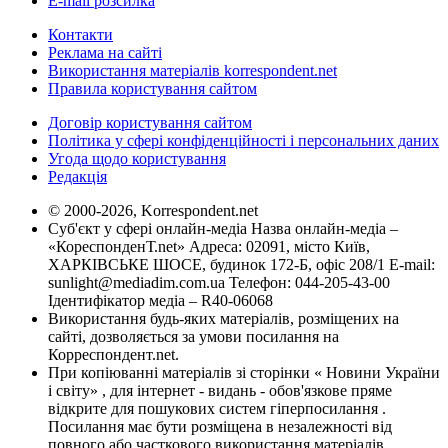
E-mail розсилка
Контакти
Реклама на сайті
Використання матеріалів korrespondent.net
Правила користування сайтом
Договір користування сайтом
Політика у сфері конфіденційності і персональних даних
Угода щодо користування
Редакція
© 2000-2026, Korrespondent.net
Суб'єкт у сфері онлайн-медіа Назва онлайн-медіа –
«КореспонденТ.net» Адреса: 02091, місто Київ,
ХАРКІВСЬКЕ ШОСЕ, будинок 172-Б, офіс 208/1 E-mail:
sunlight@mediadim.com.ua
Телефон: 044-205-43-00
Ідентифікатор медіа – R40-06068
Використання будь-яких матеріалів, розміщених на
сайті, дозволяється за умови посилання на
Корреспондент.net.
При копіюванні матеріалів зі сторінки « Новини України
і світу» , для інтернет - видань - обов'язкове пряме
відкрите для пошукових систем гіперпосилання .
Посилання має бути розміщена в незалежності від
повного або часткового використання матеріалів.