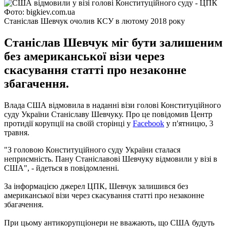
Фото: bigkiev.com.ua
Станіслав Шевчук очолив КСУ в лютому 2018 року
Станіслав Шевчук міг бути залишеним
без американської візи через
скасування статті про незаконне
збагачення.
Влада США відмовила в наданні візи голові Конституційного
суду України Станіславу Шевчуку. Про це повідомив Центр
протидії корупції на своїй сторінці у
Facebook
у п'ятницю, 3
травня.
"З головою Конституційного суду України сталася
неприємність. Пану Станіславові Шевчуку відмовили у візі в
США", - йдеться в повідомленні.
За інформацією джерел ЦПК, Шевчук залишився без
американської візи через скасування статті про незаконне
збагачення.
При цьому антикорупціонери не вважають, що США будуть