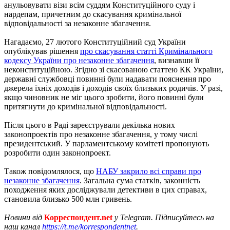
анульовувати візи всім суддям Конституційного суду і
нардепам, причетним до скасування кримінальної
відповідальності за незаконне збагачення.
Нагадаємо, 27 лютого Конституційний суд України
опублікував рішення
про скасування статті Кримінального
кодексу України про незаконне збагачення
, визнавши її
неконституційною. Згідно зі скасованою статтею КК України,
державні службовці повинні були надавати пояснення про
джерела їхніх доходів і доходів своїх близьких родичів. У разі,
якщо чиновник не міг цього зробити, його повинні були
притягнути до кримінальної відповідальності.
Після цього в Раді зареєстрували декілька нових
законопроектів про незаконне збагачення, у тому числі
президентський. У парламентському комітеті пропонують
розробити один законопроект.
Також повідомлялося, що
НАБУ закрило всі справи про
незаконне збагачення
. Загальна сума статків, законність
походження яких досліджували детективи в цих справах,
становила близько 500 млн гривень.
Новини від
Корреспондент.net
у Telegram. Підписуйтесь на
наш канал
https://t.me/korrespondentnet
.