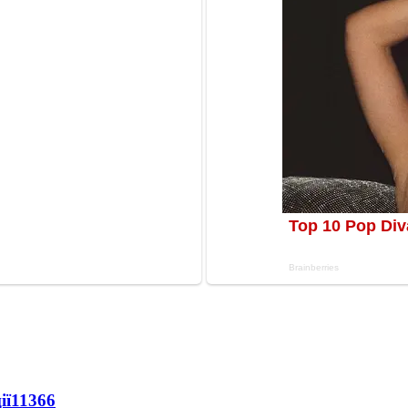
ії
11366