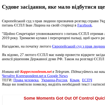
Судове засідання, яке мало відбутися ще
Європейський суд з прав людини призначив розгляд справи Укра
питань ЄСПЛ Іван Ліщина на своїй сторінці в
Facebook
.
"Щойно Секретаріат уповноваженого з питань ЄСПЛ отримав лист
2019 року. Тримаємо кулаки і перехрещені пальці, щоб цього ра
Нагадаємо, на початку лютого
Європейський суд з прав людини
Як відомо, 27 лютого ЄСПЛ має намір провести відкрите засід
анексії рішенням Державної думи РФ. Також на розгляді ЄСПЛ 
Новини від
Корреспондент.net
в Telegram. Підписуйтесь на на
Читайте Korrespondent.net в Google News
ТЕГИ:
Права человека
,
Украина-Россия
,
Крым
,
ЕСПЧ
Якщо ви помітили помилку, виділіть необхідний текст і натисніт