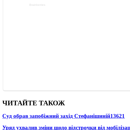
ЧИТАЙТЕ ТАКОЖ
Суд обрав запобіжний захід Стефанішиній
13621
Уряд ухвалив зміни щодо відстрочки від мобілізац