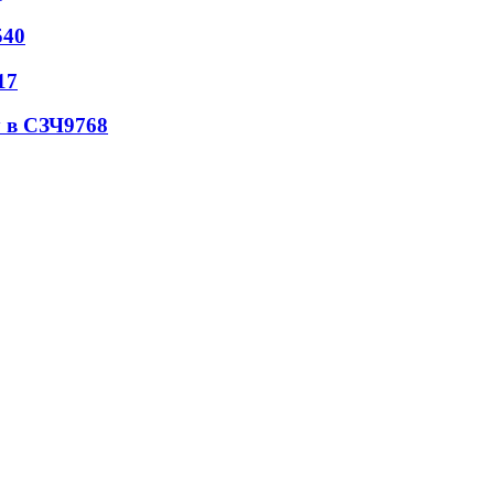
540
17
 в СЗЧ
9768