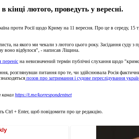
 в кінці лютого, проведуть у вересні.
їна проти Росії щодо Криму на 11 вересня. Про це в середу, 15 
а, на якого ми чекали з лютого цього року. Засідання суду з п
зу воно відбулося", - написав Ліщина.
 переніс
на невизначений термін публічні слухання щодо "кримсь
ання, розглянувши питання про те, чи здійснювала Росія факти
знаходяться
позов про затримання і судове переслідування украї
ш канал
https://t.me/korrespondentnet
ь Ctrl + Enter, щоб повідомити про це редакцію.