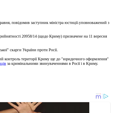
травня, повідомив заступник міністра юстиції-уповноважений з
рийнятності 20958/14 (щодо Криму) призначене на 11 вересня
кої" скарги України проти Росії.
чний контроль території Криму ще до "юридичного оформлення"
нців
за кримінальними звинуваченнями в Росії і в Криму.