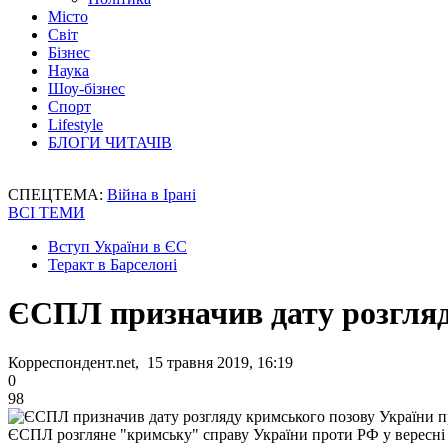
Місто
Світ
Бізнес
Наука
Шоу-бізнес
Спорт
Lifestyle
БЛОГИ ЧИТАЧІВ
СПЕЦТЕМА:
Війна в Ірані
ВСІ ТЕМИ
Вступ України в ЄС
Теракт в Барселоні
ЄСПЛ призначив дату розгляд
Корреспондент.net, 15 травня 2019, 16:19
0
98
ЄСПЛ розгляне "кримську" справу України проти РФ у вересні