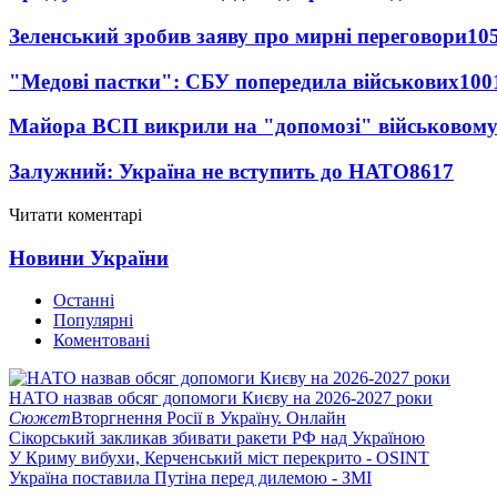
Зеленський зробив заяву про мирні переговори
10
"Медові пастки": СБУ попередила військових
100
Майора ВСП викрили на "допомозі" військовому
Залужний: Україна не вступить до НАТО
8617
Читати коментарі
Новини України
Останні
Популярні
Коментовані
НАТО назвав обсяг допомоги Києву на 2026-2027 роки
Сюжет
Вторгнення Росії в Україну. Онлайн
Сікорський закликав збивати ракети РФ над Україною
У Криму вибухи, Керченський міст перекрито - OSINT
Україна поставила Путіна перед дилемою - ЗМІ