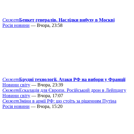
Сюжет
Бенкет генералів. Наслідки вибуху в Москві
Росія новини
— Вчора, 23:58
Сюжет
Брудні технології. Атаки РФ на вибори у Франції
Новини світу
— Вчора, 23:39
Сюжет
Ескалація для Європи. Російський дрон в Лейпцигу
Новини світу
— Вчора, 17:07
Сюжет
Зміни в армії РФ: що стоїть за рішенням Путіна
Росія новини
— Вчора, 15:20