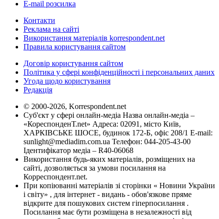
E-mail розсилка
Контакти
Реклама на сайті
Використання матеріалів korrespondent.net
Правила користування сайтом
Договір користування сайтом
Політика у сфері конфіденційності і персональних даних
Угода щодо користування
Редакція
© 2000-2026, Korrespondent.net
Суб'єкт у сфері онлайн-медіа Назва онлайн-медіа –
«КореспонденТ.net» Адреса: 02091, місто Київ,
ХАРКІВСЬКЕ ШОСЕ, будинок 172-Б, офіс 208/1 E-mail:
sunlight@mediadim.com.ua
Телефон: 044-205-43-00
Ідентифікатор медіа – R40-06068
Використання будь-яких матеріалів, розміщених на
сайті, дозволяється за умови посилання на
Корреспондент.net.
При копіюванні матеріалів зі сторінки « Новини України
і світу» , для інтернет - видань - обов'язкове пряме
відкрите для пошукових систем гіперпосилання .
Посилання має бути розміщена в незалежності від