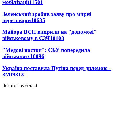
мобілізації
11501
Зеленський зробив заяву про мирні
переговори
10635
Майора ВСП викрили на "допомозі"
військовому в СЗЧ
10108
"Медові пастки": СБУ попередила
військових
10096
Україна поставила Путіна перед дилемою -
ЗМІ
9813
Читати коментарі