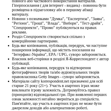
повного або часткового використання матеріалів.
Гіперпосилання ( для інтернет - видань) - повинна бути
розміщена в підзаголовку або в першому абзаці
матеріалу.
Новини з позначками "Думка", "Експертиза", "Заява",
"Регіони", "Гроші", "Влада", "Вибори", "Тест-драйв",
"Спецпроекти", "Промо" публікуються на правах
реклами.
Розділ Спецпроекти створюється спільно з
комерційними партнерами.
Будь яке копіювання, публікація, передрук, чи наступне
поширення інформації, що містить посилання на
"Інтерфакс-Україна", EPA / UPG, суворо забороняється.
Власник веб-сторінки в розділі Я-Корреспондент є автор
публікації.
Будь-яке копіювання, передрук та відтворення
фотографічних творів та/або аудіовізуальних творів
правовласника Getty Images - суворо забороняється.
Матеріали сайту korrespondent.net призначені для осіб
старше 21 року (21+). Участь в азартних іграх може
викликати ігрову залежність. Дотримуйтесь правил
(принципів) відповідальної гри. При виявленні перших
ознак залежності негайно зверніться до спеціаліста.
Пам'ятайте, що участь в азартних іграх не може бути
джерелом доходів або альтернативою роботі.