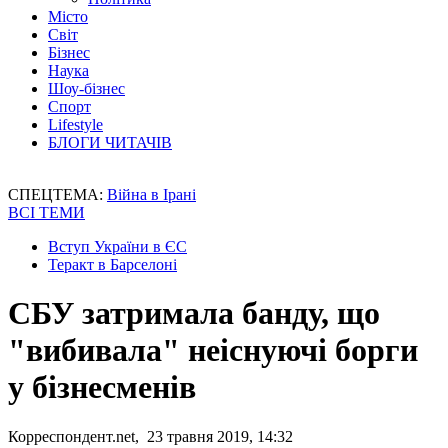
Місто
Світ
Бізнес
Наука
Шоу-бізнес
Спорт
Lifestyle
БЛОГИ ЧИТАЧІВ
СПЕЦТЕМА:
Війна в Ірані
ВСІ ТЕМИ
Вступ України в ЄС
Теракт в Барселоні
СБУ затримала банду, що
"вибивала" неіснуючі борги
у бізнесменів
Корреспондент.net, 23 травня 2019, 14:32