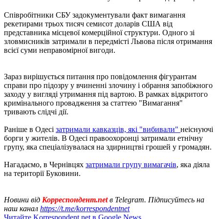
Співробітники СБУ задокументували факт вимагання
рекетирами трьох тисяч семисот доларів США від
представника місцевої комерційної структури. Одного зі
зловмисників затримали в передмісті Львова після отримання
всієї суми неправомірної вигоди.
Зараз вирішується питання про повідомлення фігурантам
справи про підозру у вчиненні злочину і обрання запобіжного
заходу у вигляді утримання під вартою. В рамках відкритого
кримінального провадження за статтею "Вимагання"
тривають слідчі дії.
Раніше в Одесі
затримали кавказців, які "вибивали"
неіснуючі
борги у жителів. В Одесі правоохоронці затримали етнічну
групу, яка спеціалізувалася на здирництві грошей у громадян.
Нагадаємо, в Чернівцях
затримали групу вимагачів
, яка діяла
на території Буковини.
Новини від
Корреспондент.net
в Telegram. Підписуйтесь на
наш канал
https://t.me/korrespondentnet
Читайте Korrespondent.net в Google News