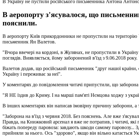
В Україну не пустили російського письменника Антона Антон
В аеропорту з'ясувалося, що письменни
пояснили.
В аеропорту Київ прикордонники не пропустили на територію У
письменник Ян Валетов.
"Вчора ввечері на кордоні, в Жулянах, не пропустили в Україн
поглядів. Виявляється, йому заборонений в'їзд з 9.06.2018 року.
Валетов додав, що російський письменник "друг нашої країни, 
Україну і переживає за неї".
У коментарях до повідомлення читачі припустили, що заборона
"Я НЕ їздив до Криму. І на марші пам'яті Нємцова ходжу з украї
В інших коментарях він написав імовірну причину заборони, а 
"Заборона на в'їзд з червня 2018. Без пояснень. Але вже з'ясув
Правда, на Книжковий арсенал я вже не потрапив, і читачі, як
біжать попереду паровоза: завдають шкоди самому паровозу... Зд
прийняли за нього. Ось "здорово", якщо він вільно катається Ук