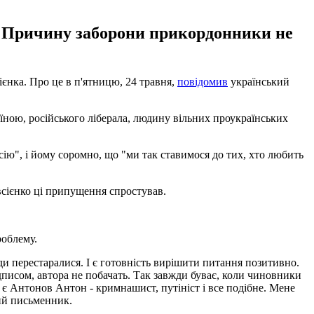
у. Причину заборони прикордонники не
єнка. Про це в п'ятницю, 24 травня,
повідомив
український
їною, російського ліберала, людину вільних проукраїнських
ію", і йому соромно, що "ми так ставимося до тих, хто любить
всієнко ці припущення спростував.
роблему.
уди перестаралися. І є готовність вирішити питання позитивно.
дписом, автора не побачать. Так завжди буває, коли чиновники
ь є Антонов Антон - кримнашист, путініст і все подібне. Мене
кий письменник.