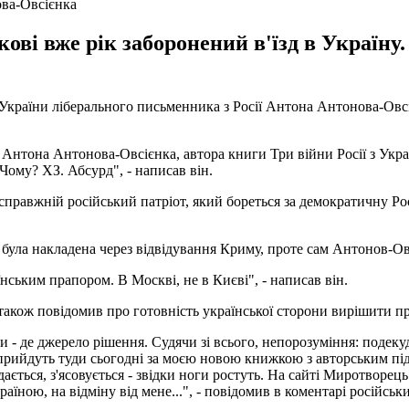
ова-Овсієнка
кові вже рік заборонений в'їзд в Україн
країни ліберального письменника з Росії Антона Антонова-Овсі
у Антона Антонова-Овсієнка, автора книги Три війни Росії з Укра
 Чому? ХЗ. Абсурд", - написав він.
справжній російський патріот, який бореться за демократичну Рос
 була накладена через відвідування Криму, проте сам Антонов-О
нським прапором. В Москві, не в Києві", - написав він.
також повідомив про готовність української сторони вирішити п
али - де джерело рішення. Судячи зі всього, непорозуміння: подек
і прийдуть туди сьогодні за моєю новою книжкою з авторським пі
ається, з'ясовується - звідки ноги ростуть. На сайті Миротворец
раїною, на відміну від мене...", - повідомив в коментарі російсь