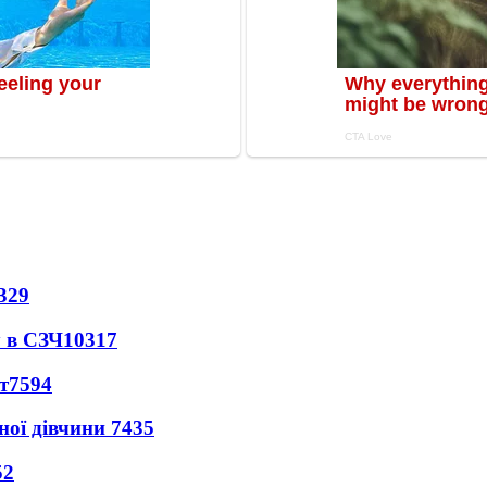
329
 в СЗЧ
10317
т
7594
ної дівчини
7435
52