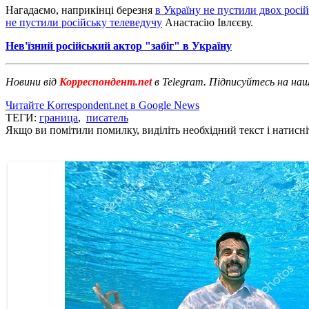
Нагадаємо, наприкінці березня
в Україну не пустили двох росій
не пустили російську телеведучу
Анастасію Івлєєву.
Нев'їзний російський актор "забіг" в Україну
Новини від
Корреспондент.net
в Telegram. Підписуйтесь на на
Читайте Korrespondent.net в Google News
ТЕГИ:
граница
,
писатель
Якщо ви помітили помилку, виділіть необхідний текст і натисніт