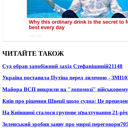
ЧИТАЙТЕ ТАКОЖ
Суд обрав запобіжний захід Стефанішиній
21148
Україна поставила Путіна перед дилемою - ЗМІ
10
Майора ВСП викрили на "допомозі" військовому
Київ про рішення Швеції щодо судна: Це прецеден
На Київщині сталося групове зґвалтування 21-річ
Зеленський зробив заяву про мирні переговори
70