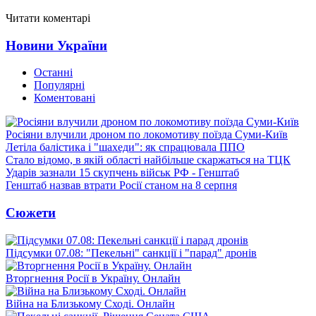
Читати коментарі
Новини України
Останні
Популярні
Коментовані
Росіяни влучили дроном по локомотиву поїзда Суми-Київ
Летіла балістика і "шахеди": як спрацювала ППО
Стало відомо, в якій області найбільше скаржаться на ТЦК
Ударів зазнали 15 скупчень військ РФ - Генштаб
Генштаб назвав втрати Росії станом на 8 серпня
Сюжети
Підсумки 07.08: "Пекельні" санкції і "парад" дронів
Вторгнення Росії в Україну. Онлайн
Війна на Близькому Сході. Онлайн