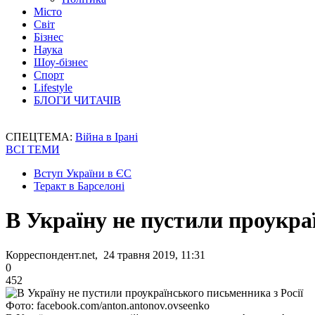
Місто
Світ
Бізнес
Наука
Шоу-бізнес
Спорт
Lifestyle
БЛОГИ ЧИТАЧІВ
СПЕЦТЕМА:
Війна в Ірані
ВСІ ТЕМИ
Вступ України в ЄС
Теракт в Барселоні
В Україну не пустили проукра
Корреспондент.net, 24 травня 2019, 11:31
0
452
Фото: facebook.com/anton.antonov.ovseenko