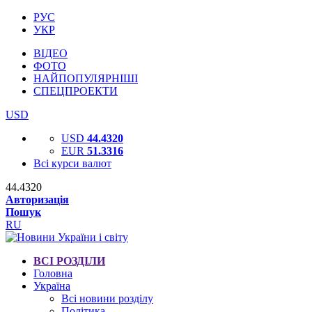
РУС
УКР
ВІДЕО
ФОТО
НАЙПОПУЛЯРНІШІ
СПЕЦПРОЕКТИ
USD
USD
44.4320
EUR
51.3316
Всі курси валют
44.4320
Авторизація
Пошук
RU
ВСІ РОЗДІЛИ
Головна
Україна
Всі новини розділу
Політика